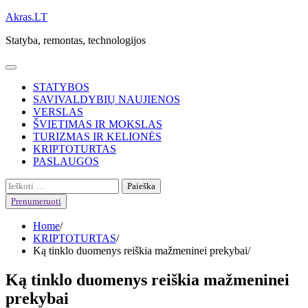
Skip
Akras.LT
to
Statyba, remontas, technologijos
content
STATYBOS
SAVIVALDYBIŲ NAUJIENOS
VERSLAS
ŠVIETIMAS IR MOKSLAS
TURIZMAS IR KELIONĖS
KRIPTOTURTAS
PASLAUGOS
Ieškoti:
Prenumeruoti
Home
KRIPTOTURTAS
Ką tinklo duomenys reiškia mažmeninei prekybai
Ką tinklo duomenys reiškia mažmeninei
prekybai