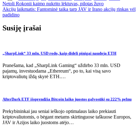
Navigacija
Netoli Rokonii kaimo nukrito lėktuvas, pilotas žuvo
Akcijų laikmatis: Fantominė taika tarp JAV ir Irano akcijų rinkas vėl
tarp
padidino
įrašų
Susiję įrašai
„SharpLink“ 33 mln. USD rodo, kaip dideli pinigai naudoja ETH
Pranešama, kad „SharpLink Gaming“ uždirbo 33 mln. USD
pajamų, investuodama „Ethereum“, po to, kai visą savo
kriptovaliutų iždą skyrė ETH.…
AfterDark ETF išsprendžia Bitcoin laiko juostos galvosūkį su 222% pelnu
Prekybininkai jau seniai ieškojo optimalaus laiko prekiauti
kriptovaliutomis, o bėgant metams skirtinguose taškuose Europos,
JAV ir Azijos laiko juostoms atėjo…