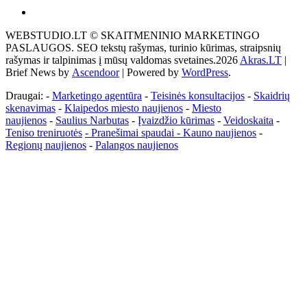
Akras
–
WEBSTUDIO.LT © SKAITMENINIO MARKETINGO
tai
PASLAUGOS. SEO tekstų rašymas, turinio kūrimas, straipsnių
žemės
rašymas ir talpinimas į mūsų valdomas svetaines.2026
Akras.LT
|
ploto
Brief News by
Ascendoor
| Powered by
WordPress
.
matavimo
vienetas-
Draugai: -
Marketingo agentūra
-
Teisinės konsultacijos
-
Skaidrių
Pagrindinis
skenavimas
-
Klaipedos miesto naujienos
-
Miesto
naujienos
-
Saulius Narbutas
-
Įvaizdžio kūrimas
-
Veidoskaita
-
Teniso treniruotės
- Pranešimai spaudai -
Kauno naujienos
-
Regionų naujienos
-
Palangos naujienos