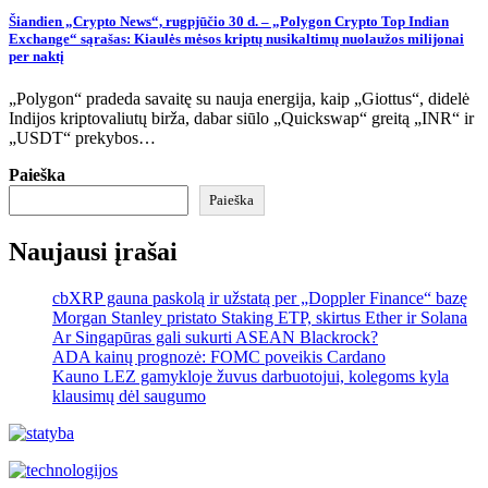
Šiandien „Crypto News“, rugpjūčio 30 d. – „Polygon Crypto Top Indian
Exchange“ sąrašas: Kiaulės mėsos kriptų nusikaltimų nuolaužos milijonai
per naktį
„Polygon“ pradeda savaitę su nauja energija, kaip „Giottus“, didelė
Indijos kriptovaliutų birža, dabar siūlo „Quickswap“ greitą „INR“ ir
„USDT“ prekybos…
Paieška
Paieška
Naujausi įrašai
cbXRP gauna paskolą ir užstatą per „Doppler Finance“ bazę
Morgan Stanley pristato Staking ETP, skirtus Ether ir Solana
Ar Singapūras gali sukurti ASEAN Blackrock?
ADA kainų prognozė: FOMC poveikis Cardano
Kauno LEZ gamykloje žuvus darbuotojui, kolegoms kyla
klausimų dėl saugumo