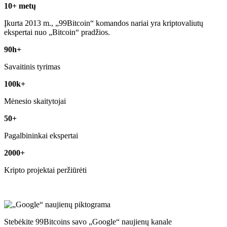
10+ metų
Įkurta 2013 m., „99Bitcoin“ komandos nariai yra kriptovaliutų
ekspertai nuo „Bitcoin“ pradžios.
90h+
Savaitinis tyrimas
100k+
Mėnesio skaitytojai
50+
Pagalbininkai ekspertai
2000+
Kripto projektai peržiūrėti
Stebėkite 99Bitcoins savo „Google“ naujienų kanale