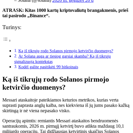
– Solana (@solana)
2026 m. gegužės 20 d
ATRASK: Kitas 1000 kartų kriptovaliutų brangakmenis, prieš
tai pasirodo „Binance“.
Turinys:
Ką iš tikrųjų rodo Solanos pirmojo ketvirčio duomenys?
Ar Solana auga ar tiesiog garsiai skamba? Ką iš tikrųjų
signalizuoja kontekstas
Kodėl galite pasitikėti 99 bitkoinais
Ką iš tikrųjų rodo Solanos pirmojo
ketvirčio duomenys?
Messari ataskaitoje pateikiamos keturios metrikos, kurias verta
suprasti paprasta anglų kalba, nes kiekviena iš jų jums pasako kažką
skirtingą ir nė viena nepasako visko.
Operacijų apimtis: remiantis Messari ataskaitos bendruomenės
santraukomis, 2026 m. pirmąjį ketvirtį buvo atlikta maždaug 10,1
milijardo operacijų. Tai didžiausias ketvirtinis skaičius Solanos