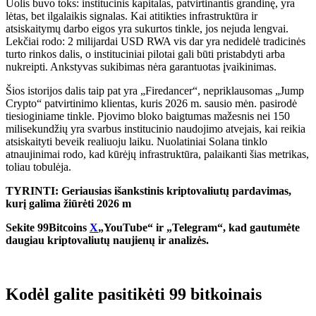
Uolis buvo toks: institucinis kapitalas, patvirtinantis grandinę, yra
lėtas, bet ilgalaikis signalas. Kai atitikties infrastruktūra ir
atsiskaitymų darbo eigos yra sukurtos tinkle, jos nejuda lengvai.
Lekčiai rodo: 2 milijardai USD RWA vis dar yra nedidelė tradicinės
turto rinkos dalis, o instituciniai pilotai gali būti pristabdyti arba
nukreipti. Ankstyvas sukibimas nėra garantuotas įvaikinimas.
Šios istorijos dalis taip pat yra „Firedancer“, nepriklausomas „Jump
Crypto“ patvirtinimo klientas, kuris 2026 m. sausio mėn. pasirodė
tiesioginiame tinkle. Pjovimo bloko baigtumas mažesnis nei 150
milisekundžių yra svarbus institucinio naudojimo atvejais, kai reikia
atsiskaityti beveik realiuoju laiku. Nuolatiniai Solana tinklo
atnaujinimai rodo, kad kūrėjų infrastruktūra, palaikanti šias metrikas,
toliau tobulėja.
TYRINTI: Geriausias išankstinis kriptovaliutų pardavimas,
kurį galima žiūrėti 2026 m
Sekite 99Bitcoins
X
„YouTube“ ir „Telegram“, kad gautumėte
daugiau kriptovaliutų naujienų ir analizės.
Kodėl galite pasitikėti 99 bitkoinais