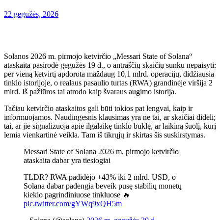
22 gegužės, 2026
Solanos 2026 m. pirmojo ketvirčio „Messari State of Solana“
ataskaita pasirodė gegužės 19 d., o antraščių skaičių sunku nepaisyti:
per vieną ketvirtį apdorota maždaug 10,1 mlrd. operacijų, didžiausia
tinklo istorijoje, o realaus pasaulio turtas (RWA) grandinėje viršija 2
mlrd. Iš pažiūros tai atrodo kaip švaraus augimo istorija.
Tačiau ketvirčio ataskaitos gali būti tokios pat lengvai, kaip ir
informuojamos. Naudingesnis klausimas yra ne tai, ar skaičiai dideli;
tai, ar jie signalizuoja apie ilgalaikę tinklo būklę, ar laikiną šuolį, kurį
lemia vienkartinė veikla. Tam iš tikrųjų ir skirtas šis suskirstymas.
Messari State of Solana 2026 m. pirmojo ketvirčio
ataskaita dabar yra tiesiogiai
TLDR? RWA padidėjo +43% iki 2 mlrd. USD, o
Solana dabar padengia beveik pusę stabilių monetų
kiekio pagrindiniuose tinkluose 🔥
pic.twitter.com/gYWq9xQH5m