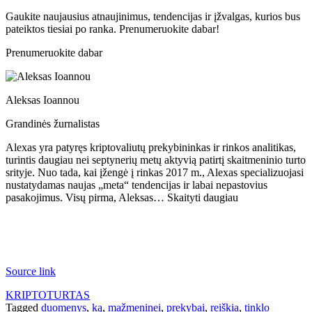
Gaukite naujausius atnaujinimus, tendencijas ir įžvalgas, kurios bus
pateiktos tiesiai po ranka. Prenumeruokite dabar!
Prenumeruokite dabar
Aleksas Ioannou
Grandinės žurnalistas
Alexas yra patyręs kriptovaliutų prekybininkas ir rinkos analitikas,
turintis daugiau nei septynerių metų aktyvią patirtį skaitmeninio turto
srityje. Nuo tada, kai įžengė į rinkas 2017 m., Alexas specializuojasi
nustatydamas naujas „meta“ tendencijas ir labai nepastovius
pasakojimus. Visų pirma, Aleksas… Skaityti daugiau
Source link
KRIPTOTURTAS
Tagged
duomenys
,
ką
,
mažmeninei
,
prekybai
,
reiškia
,
tinklo