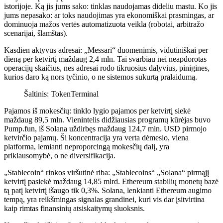
istorijoje. Ką jis jums sako: tinklas naudojamas dideliu mastu. Ko jis
jums nepasako: ar toks naudojimas yra ekonomiškai prasmingas, ar
dominuoja mažos vertės automatizuota veikla (robotai, arbitražo
scenarijai, šlamštas).
Kasdien aktyvūs adresai: „Messari“ duomenimis, vidutiniškai per
dieną per ketvirtį maždaug 2,4 mln. Tai svarbiau nei neapdorotas
operacijų skaičius, nes adresai rodo tikruosius dalyvius, pinigines,
kurios daro ką nors tyčinio, o ne sistemos sukurtą pralaidumą.
Šaltinis: TokenTerminal
Pajamos iš mokesčių: tinklo lygio pajamos per ketvirtį siekė
maždaug 89,5 mln. Vienintelis didžiausias programų kūrėjas buvo
Pump.fun, iš Solana uždirbęs maždaug 124,7 mln. USD pirmojo
ketvirčio pajamų. Ši koncentracija yra verta dėmesio, viena
platforma, lemianti neproporcingą mokesčių dalį, yra
priklausomybė, o ne diversifikacija.
„Stablecoin“ rinkos viršutinė riba: „Stablecoins“ „Solana“ pirmąjį
ketvirtį pasiekė maždaug 14,85 mlrd. Ethereum stabilių monetų bazė
tą patį ketvirtį išaugo tik 0,3%. Solana, lenkianti Ethereum augimo
tempą, yra reikšmingas signalas grandinei, kuri vis dar įsitvirtina
kaip rimtas finansinių atsiskaitymų sluoksnis.