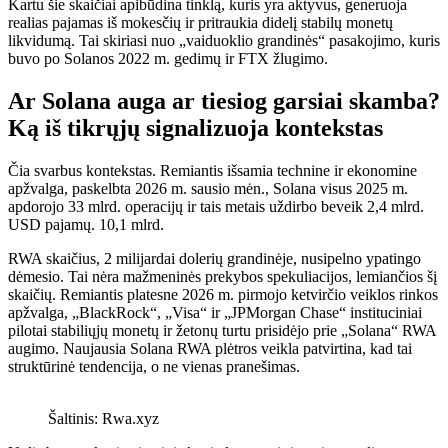
Kartu šie skaičiai apibūdina tinklą, kuris yra aktyvus, generuoja
realias pajamas iš mokesčių ir pritraukia didelį stabilų monetų
likvidumą. Tai skiriasi nuo „vaiduoklio grandinės“ pasakojimo, kuris
buvo po Solanos 2022 m. gedimų ir FTX žlugimo.
Ar Solana auga ar tiesiog garsiai skamba?
Ką iš tikrųjų signalizuoja kontekstas
Čia svarbus kontekstas. Remiantis išsamia technine ir ekonomine
apžvalga, paskelbta 2026 m. sausio mėn., Solana visus 2025 m.
apdorojo 33 mlrd. operacijų ir tais metais uždirbo beveik 2,4 mlrd.
USD pajamų. 10,1 mlrd.
RWA skaičius, 2 milijardai dolerių grandinėje, nusipelno ypatingo
dėmesio. Tai nėra mažmeninės prekybos spekuliacijos, lemiančios šį
skaičių. Remiantis platesne 2026 m. pirmojo ketvirčio veiklos rinkos
apžvalga, „BlackRock“, „Visa“ ir „JPMorgan Chase“ instituciniai
pilotai stabiliųjų monetų ir žetonų turtu prisidėjo prie „Solana“ RWA
augimo. Naujausia Solana RWA plėtros veikla patvirtina, kad tai
struktūrinė tendencija, o ne vienas pranešimas.
Šaltinis: Rwa.xyz