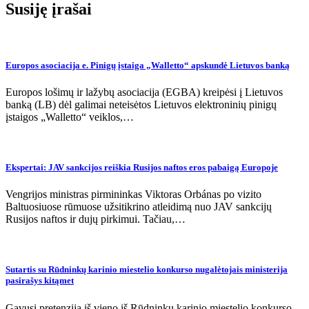
Susiję įrašai
Europos asociacija e. Pinigų įstaiga „Walletto“ apskundė Lietuvos banką
Europos lošimų ir lažybų asociacija (EGBA) kreipėsi į Lietuvos
banką (LB) dėl galimai neteisėtos Lietuvos elektroninių pinigų
įstaigos „Walletto“ veiklos,…
Ekspertai: JAV sankcijos reiškia Rusijos naftos eros pabaigą Europoje
Vengrijos ministras pirmininkas Viktoras Orbánas po vizito
Baltuosiuose rūmuose užsitikrino atleidimą nuo JAV sankcijų
Rusijos naftos ir dujų pirkimui. Tačiau,…
Sutartis su Rūdninkų karinio miestelio konkurso nugalėtojais ministerija
pasirašys kitąmet
Gavusi pretenziją iš vieno iš Rūdninkų karinio miestelio konkurso