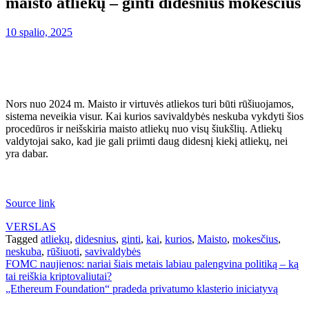
maisto atliekų – ginti didesnius mokesčius
10 spalio, 2025
Nors nuo 2024 m. Maisto ir virtuvės atliekos turi būti rūšiuojamos,
sistema neveikia visur. Kai kurios savivaldybės neskuba vykdyti šios
procedūros ir neišskiria maisto atliekų nuo visų šiukšlių. Atliekų
valdytojai sako, kad jie gali priimti daug didesnį kiekį atliekų, nei
yra dabar.
Source link
VERSLAS
Tagged
atliekų
,
didesnius
,
ginti
,
kai
,
kurios
,
Maisto
,
mokesčius
,
neskuba
,
rūšiuoti
,
savivaldybės
Navigacija
FOMC naujienos: nariai šiais metais labiau palengvina politiką – ką
tai reiškia kriptovaliutai?
tarp
„Ethereum Foundation“ pradeda privatumo klasterio iniciatyvą
įrašų