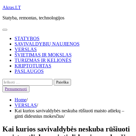
Skip
Akras.LT
to
Statyba, remontas, technologijos
content
STATYBOS
SAVIVALDYBIŲ NAUJIENOS
VERSLAS
ŠVIETIMAS IR MOKSLAS
TURIZMAS IR KELIONĖS
KRIPTOTURTAS
PASLAUGOS
Ieškoti:
Prenumeruoti
Home
VERSLAS
Kai kurios savivaldybės neskuba rūšiuoti maisto atliekų –
ginti didesnius mokesčius
Kai kurios savivaldybės neskuba rūšiuoti