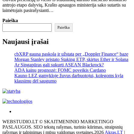
antrojo etapo dalyvių, Krašto apsaugos ministerija sako sutartis su
laimėtojais pasirašysianti…
Paieška
Paieška
Naujausi įrašai
cbXRP gauna paskolą ir užstatą per „Doppler Finance“ bazę
Morgan Stanley pristato Staking ETP, skirtus Ether ir Solana
Ar Singapūras gali sukurti ASEAN Blackrock?
ADA kainų prognozė: FOMC poveikis Cardano
Kauno LEZ gamykloje žuvus darbuotojui, kolegoms kyla
klausimų dėl saugumo
Akras
–
WEBSTUDIO.LT © SKAITMENINIO MARKETINGO
tai
PASLAUGOS. SEO tekstų rašymas, turinio kūrimas, straipsnių
žemės
rašymas ir talpinimas į mūsų valdomas svetaines.2026
Akras.LT
|
ploto