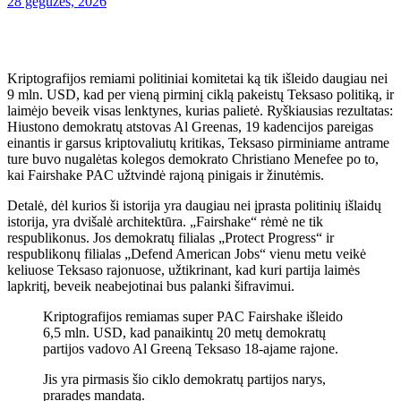
28 gegužės, 2026
Kriptografijos remiami politiniai komitetai ką tik išleido daugiau nei
9 mln. USD, kad per vieną pirminį ciklą pakeistų Teksaso politiką, ir
laimėjo beveik visas lenktynes, kurias palietė. Ryškiausias rezultatas:
Hiustono demokratų atstovas Al Greenas, 19 kadencijos pareigas
einantis ir garsus kriptovaliutų kritikas, Teksaso pirminiame antrame
ture buvo nugalėtas kolegos demokrato Christiano Menefee po to,
kai Fairshake PAC užtvindė rajoną pinigais ir žinutėmis.
Detalė, dėl kurios ši istorija yra daugiau nei įprasta politinių išlaidų
istorija, yra dvišalė architektūra. „Fairshake“ rėmė ne tik
respublikonus. Jos demokratų filialas „Protect Progress“ ir
respublikonų filialas „Defend American Jobs“ vienu metu veikė
keliuose Teksaso rajonuose, užtikrinant, kad kuri partija laimės
lapkritį, beveik neabejotinai bus palanki šifravimui.
Kriptografijos remiamas super PAC Fairshake išleido
6,5 mln. USD, kad panaikintų 20 metų demokratų
partijos vadovo Al Greeną Teksaso 18-ajame rajone.
Jis yra pirmasis šio ciklo demokratų partijos narys,
praradęs mandatą.