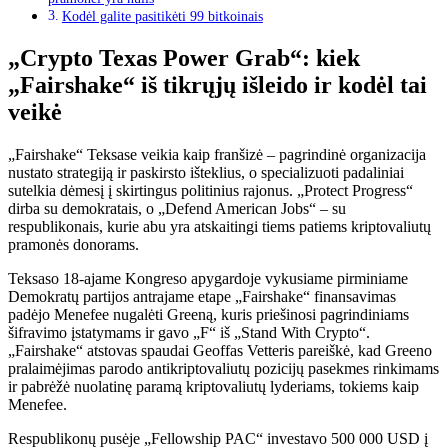
Kodėl galite pasitikėti 99 bitkoinais
„Crypto Texas Power Grab“: kiek
„Fairshake“ iš tikrųjų išleido ir kodėl tai
veikė
„Fairshake“ Teksase veikia kaip franšizė – pagrindinė organizacija
nustato strategiją ir paskirsto išteklius, o specializuoti padaliniai
sutelkia dėmesį į skirtingus politinius rajonus. „Protect Progress“
dirba su demokratais, o „Defend American Jobs“ – su
respublikonais, kurie abu yra atskaitingi tiems patiems kriptovaliutų
pramonės donorams.
Teksaso 18-ajame Kongreso apygardoje vykusiame pirminiame
Demokratų partijos antrajame etape „Fairshake“ finansavimas
padėjo Menefee nugalėti Greeną, kuris priešinosi pagrindiniams
šifravimo įstatymams ir gavo „F“ iš „Stand With Crypto“.
„Fairshake“ atstovas spaudai Geoffas Vetteris pareiškė, kad Greeno
pralaimėjimas parodo antikriptovaliutų pozicijų pasekmes rinkimams
ir pabrėžė nuolatinę paramą kriptovaliutų lyderiams, tokiems kaip
Menefee.
Respublikonų pusėje „Fellowship PAC“ investavo 500 000 USD į