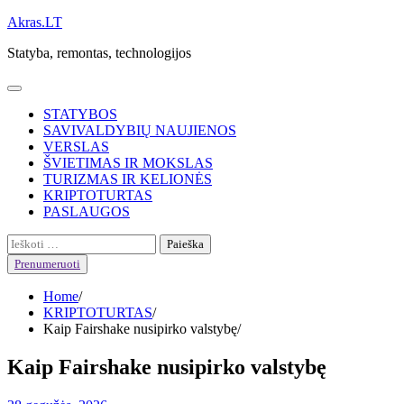
Skip
Akras.LT
to
Statyba, remontas, technologijos
content
STATYBOS
SAVIVALDYBIŲ NAUJIENOS
VERSLAS
ŠVIETIMAS IR MOKSLAS
TURIZMAS IR KELIONĖS
KRIPTOTURTAS
PASLAUGOS
Ieškoti:
Prenumeruoti
Home
KRIPTOTURTAS
Kaip Fairshake nusipirko valstybę
Kaip Fairshake nusipirko valstybę