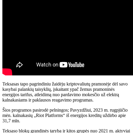
Teksasas tapo pagrindiniu žaidėju kriptovaliutų pramonėje dėl savo
kasybai palankių taisyklių, įskaitant ypač žemus pramoninės
energijos tarifus, atleidimą nuo pardavimo mokesčio už elektrą
kalnakasiams ir paklausos reagavimo programas.
Šios programos pasirodė pelningos; Pavyzdžiui, 2023 m. rugpjūčio
mėn. kalnakasių „Riot Platforms“ iš energijos kreditų uždirbo apie
31,7 mln.
Teksaso blokų grandinės taryba ir kitos grupės nuo 2021 m. aktyviai