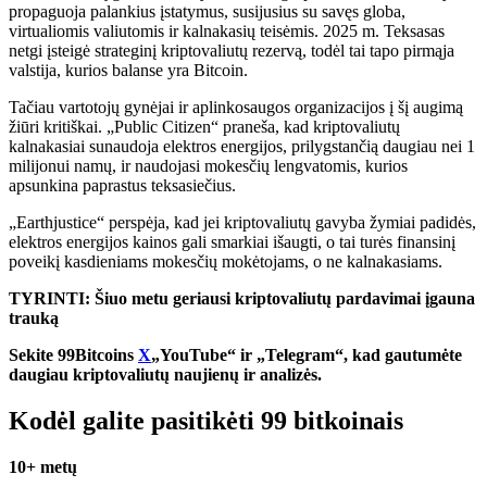
propaguoja palankius įstatymus, susijusius su savęs globa,
virtualiomis valiutomis ir kalnakasių teisėmis. 2025 m. Teksasas
netgi įsteigė strateginį kriptovaliutų rezervą, todėl tai tapo pirmąja
valstija, kurios balanse yra Bitcoin.
Tačiau vartotojų gynėjai ir aplinkosaugos organizacijos į šį augimą
žiūri kritiškai. „Public Citizen“ praneša, kad kriptovaliutų
kalnakasiai sunaudoja elektros energijos, prilygstančią daugiau nei 1
milijonui namų, ir naudojasi mokesčių lengvatomis, kurios
apsunkina paprastus teksasiečius.
„Earthjustice“ perspėja, kad jei kriptovaliutų gavyba žymiai padidės,
elektros energijos kainos gali smarkiai išaugti, o tai turės finansinį
poveikį kasdieniams mokesčių mokėtojams, o ne kalnakasiams.
TYRINTI: Šiuo metu geriausi kriptovaliutų pardavimai įgauna
trauką
Sekite 99Bitcoins
X
„YouTube“ ir „Telegram“, kad gautumėte
daugiau kriptovaliutų naujienų ir analizės.
Kodėl galite pasitikėti 99 bitkoinais
10+ metų