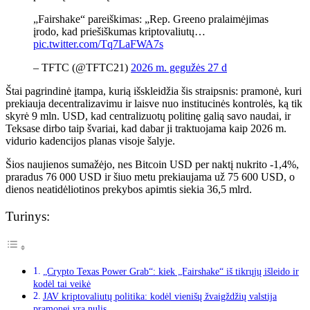
„Fairshake“ pareiškimas: „Rep. Greeno pralaimėjimas
įrodo, kad priešiškumas kriptovaliutų…
pic.twitter.com/Tq7LaFWA7s
– TFTC (@TFTC21)
2026 m. gegužės 27 d
Štai pagrindinė įtampa, kurią išskleidžia šis straipsnis: pramonė, kuri
prekiauja decentralizavimu ir laisve nuo institucinės kontrolės, ką tik
skyrė 9 mln. USD, kad centralizuotų politinę galią savo naudai, ir
Teksase dirbo taip švariai, kad dabar ji traktuojama kaip 2026 m.
vidurio kadencijos planas visoje šalyje.
Šios naujienos sumažėjo, nes Bitcoin USD per naktį nukrito -1,4%,
praradus 76 000 USD ir šiuo metu prekiaujama už 75 600 USD, o
dienos neatidėliotinos prekybos apimtis siekia 36,5 mlrd.
Turinys:
„Crypto Texas Power Grab“: kiek „Fairshake“ iš tikrųjų išleido ir
kodėl tai veikė
JAV kriptovaliutų politika: kodėl vienišų žvaigždžių valstija
pramonei yra nulis