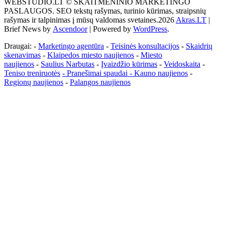
WEBSTUDIO.LT © SKAITMENINIO MARKETINGO
tai
PASLAUGOS. SEO tekstų rašymas, turinio kūrimas, straipsnių
žemės
rašymas ir talpinimas į mūsų valdomas svetaines.2026
Akras.LT
|
ploto
Brief News by
Ascendoor
| Powered by
WordPress
.
matavimo
vienetas-
Draugai: -
Marketingo agentūra
-
Teisinės konsultacijos
-
Skaidrių
Pagrindinis
skenavimas
-
Klaipedos miesto naujienos
-
Miesto
naujienos
-
Saulius Narbutas
-
Įvaizdžio kūrimas
-
Veidoskaita
-
Teniso treniruotės
- Pranešimai spaudai -
Kauno naujienos
-
Regionų naujienos
-
Palangos naujienos