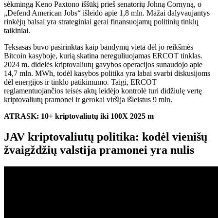
sėkmingą Keno Paxtono iššūkį prieš senatorių Johną Cornyną, o
„Defend American Jobs“ išleido apie 1,8 mln. Mažai dalyvaujantys
rinkėjų balsai yra strateginiai gerai finansuojamų politinių tinklų
taikiniai.
Teksasas buvo pasirinktas kaip bandymų vieta dėl jo reikšmės
Bitcoin kasyboje, kurią skatina nereguliuojamas ERCOT tinklas.
2024 m. didelės kriptovaliutų gavybos operacijos sunaudojo apie
14,7 mln. MWh, todėl kasybos politika yra labai svarbi diskusijoms
dėl energijos ir tinklo patikimumo. Taigi, ERCOT
reglamentuojančios teisės aktų leidėjo kontrolė turi didžiulę vertę
kriptovaliutų pramonei ir gerokai viršija išleistus 9 mln.
ATRASK: 10+ kriptovaliutų iki 100X 2025 m
JAV kriptovaliutų politika: kodėl vienišų
žvaigždžių valstija pramonei yra nulis