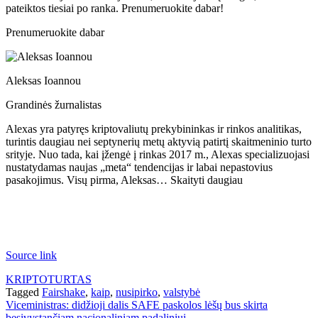
pateiktos tiesiai po ranka. Prenumeruokite dabar!
Prenumeruokite dabar
Aleksas Ioannou
Grandinės žurnalistas
Alexas yra patyręs kriptovaliutų prekybininkas ir rinkos analitikas,
turintis daugiau nei septynerių metų aktyvią patirtį skaitmeninio turto
srityje. Nuo tada, kai įžengė į rinkas 2017 m., Alexas specializuojasi
nustatydamas naujas „meta“ tendencijas ir labai nepastovius
pasakojimus. Visų pirma, Aleksas… Skaityti daugiau
Source link
KRIPTOTURTAS
Tagged
Fairshake
,
kaip
,
nusipirko
,
valstybė
Navigacija
Viceministras: didžioji dalis SAFE paskolos lėšų bus skirta
besivystančiam nacionaliniam padaliniui