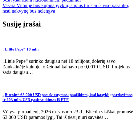
tarp
Vasara Vilniuje bus kupina įvykių: suplūs turistai iš viso pasaulio,
įrašų
rasti nakvynę bus nelengva
Susiję įrašai
„Little Pepe“ 18 mln
„Little Pepe“ surinko daugiau nei 18 milijonų dolerių savo
išankstinėje kainoje, o žetonai kainavo po 0,0019 USD. Projektas
žada daugiau…
„Bitcoin“ 63 000 USD pasiskirstymas: paaiškinta, kad kasyklų pardavimas
ir 203 mln. USD pasitraukimas iš ETF
Vėlyvą pirmadienį, 2026 m. vasario 23 d., Bitcoin visiškai pramušė
63 000 USD paramos lygį. Tai iš tiesų niūri savaitės…