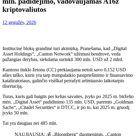
mln. padidėjimo, vadovaujamas A16z
kriptovaliutos
12 gegužės, 2026
Institucinė blokų grandinė turi akimirką. Pranešama, kad „Digital
Asset Holdings“, „Canton Network“ užėmusi bendrovė, veda
pažangias derybas, siekdama surinkti 300 mln. USD už 2 mlrd.
Kantono tinklo žetonu (CC) prekiaujama netoli savo 0,152 USD
ašies taško, kuris yra tarp trumpalaikio pasipriešinimo ir finansavimo
katalizatoriaus, galinčio visiškai perrašyti artimiausio laikotarpio
disertaciją.
Turas, kuris gali baigtis per kelias savaites, įvyks po 2025 m. birželio
mėn. „Digital Asset“ padidinimo 135 mln. USD, paremto „Goldman
Sachs“, „Citadel Securities“ ir DTCC, ir po to, kai 2025 m. gruodį
įvyks 50 mln.
Tai yra daugiau nei 485 mln.
NAUJIAUSIA: 💰 „Bloomberg“ duomenimis, „Canton