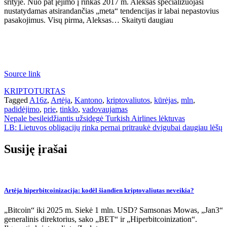
srityje. Nuo pat įėjimo į rinkas 2017 m. Aleksas specializuojasi
nustatydamas atsirandančias „meta“ tendencijas ir labai nepastovius
pasakojimus. Visų pirma, Aleksas… Skaityti daugiau
Source link
KRIPTOTURTAS
Tagged
A16z
,
Artėja
,
Kantono
,
kriptovaliutos
,
kūrėjas
,
mln
,
padidėjimo
,
prie
,
tinklo
,
vadovaujamas
Navigacija
Nepale besileidžiantis užsidegė Turkish Airlines lėktuvas
LB: Lietuvos obligacijų rinka pernai pritraukė dvigubai daugiau lėšų
tarp
įrašų
Susiję įrašai
Artėja hiperbitcoinizacija: kodėl šiandien kriptovaliutas neveikia?
„Bitcoin“ iki 2025 m. Siekė 1 mln. USD? Samsonas Mowas, „Jan3“
generalinis direktorius, sako „BET“ ir „Hiperbitcoinization“.