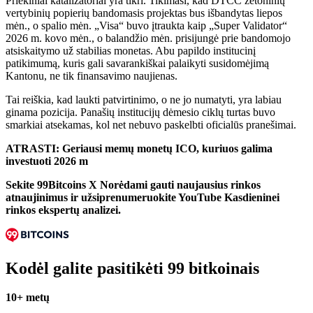
Priekiniai katalizatoriai yra tikri. Tikimasi, kad DTCC žetoninių
vertybinių popierių bandomasis projektas bus išbandytas liepos
mėn., o spalio mėn. „Visa“ buvo įtraukta kaip „Super Validator“
2026 m. kovo mėn., o balandžio mėn. prisijungė prie bandomojo
atsiskaitymo už stabilias monetas. Abu papildo institucinį
patikimumą, kuris gali savarankiškai palaikyti susidomėjimą
Kantonu, ne tik finansavimo naujienas.
Tai reiškia, kad laukti patvirtinimo, o ne jo numatyti, yra labiau
ginama pozicija. Panašių institucijų dėmesio ciklų turtas buvo
smarkiai atsekamas, kol net nebuvo paskelbti oficialūs pranešimai.
ATRASTI: Geriausi memų monetų ICO, kuriuos galima
investuoti 2026 m
Sekite 99Bitcoins
X
Norėdami gauti naujausius rinkos
atnaujinimus ir užsiprenumeruokite
YouTube
Kasdieninei
rinkos ekspertų analizei.
Kodėl galite pasitikėti 99 bitkoinais
10+ metų