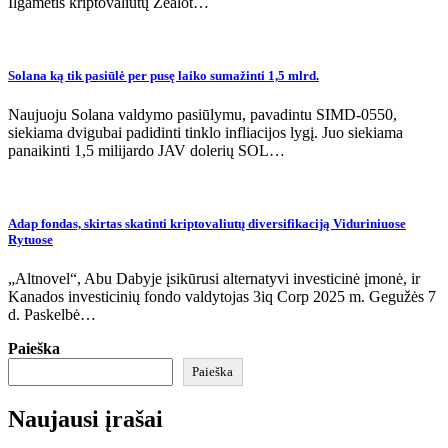
Ilgametis kriptovaliutų Zealot…
Solana ką tik pasiūlė per pusę laiko sumažinti 1,5 mlrd.
Naujuoju Solana valdymo pasiūlymu, pavadintu SIMD-0550,
siekiama dvigubai padidinti tinklo infliacijos lygį. Juo siekiama
panaikinti 1,5 milijardo JAV dolerių SOL…
Adap fondas, skirtas skatinti kriptovaliutų diversifikaciją Viduriniuose
Rytuose
„Altnovel“, Abu Dabyje įsikūrusi alternatyvi investicinė įmonė, ir
Kanados investicinių fondo valdytojas 3iq Corp 2025 m. Gegužės 7
d. Paskelbė…
Paieška
Paieška
Naujausi įrašai