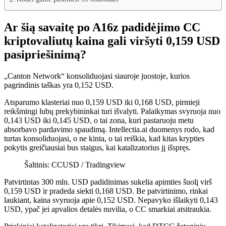
Ar šią savaitę po A16z padidėjimo CC
kriptovaliutų kaina gali viršyti 0,159 USD
pasipriešinimą?
„Canton Network“ konsoliduojasi siauroje juostoje, kurios
pagrindinis taškas yra 0,152 USD.
Atsparumo klasteriai nuo 0,159 USD iki 0,168 USD, pirmieji
reikšmingi lubų prekybininkai turi išvalyti. Palaikymas svyruoja nuo
0,143 USD iki 0,145 USD, o tai zona, kuri pastaruoju metu
absorbavo pardavimo spaudimą. Intellectia.ai duomenys rodo, kad
turtas konsoliduojasi, o ne kinta, o tai reiškia, kad kitas krypties
pokytis greičiausiai bus staigus, kai katalizatorius jį išspręs.
Šaltinis: CCUSD / Tradingview
Patvirtintas 300 mln. USD padidinimas sukelia apimties šuolį virš
0,159 USD ir pradeda siekti 0,168 USD. Be patvirtinimo, rinkai
laukiant, kaina svyruoja apie 0,152 USD. Nepavyko išlaikyti 0,143
USD, ypač jei apvalios detalės nuvilia, o CC smarkiai atsitraukia.