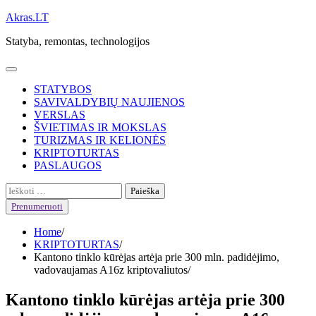
Skip
Akras.LT
to
Statyba, remontas, technologijos
content
STATYBOS
SAVIVALDYBIŲ NAUJIENOS
VERSLAS
ŠVIETIMAS IR MOKSLAS
TURIZMAS IR KELIONĖS
KRIPTOTURTAS
PASLAUGOS
Ieškoti:
Prenumeruoti
Home
KRIPTOTURTAS
Kantono tinklo kūrėjas artėja prie 300 mln. padidėjimo,
vadovaujamas A16z kriptovaliutos
Kantono tinklo kūrėjas artėja prie 300