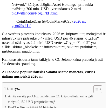
Network“ kūrėjas „Digital Asset Holdings“ pritraukia
maždaug 300 mln. USD, įvertindamas 2 mlrd.
pic.twitter.com/NogT7kHxmd
— CoinMarketCap (@CoinMarketCap)
2026 m.
gegužės 11 d
Čia svarbus platesnis kontekstas. 2026 m. kriptovaliutų mokėjimai ir
infrastruktūra pritraukė 3,47 mlrd. USD per 46 etapus, o „a16z“
neseniai uždarytas 2,2 mlrd. USD vertės „Crypto Fund 5“ yra
aiškiai skirtas „blockchain“ infrastruktūrai, sukurtai praktiniam,
instituciniam naudojimui.
Kantonas atsiduria tame taiklyje, o CC žetono kaina pradeda jausti
šio dėmesio spaudimą.
ATRASK: populiariausias Solana Meme monetas, kurias
galima nusipirkti 2026 m
Turinys:
Ar šią savaitę po A16z padidėjimo CC kriptovaliutų kaina gali
viršyti 0,159 USD pasipriešinimą?
Kodėl galite pasitikėti 99 bitkoinais