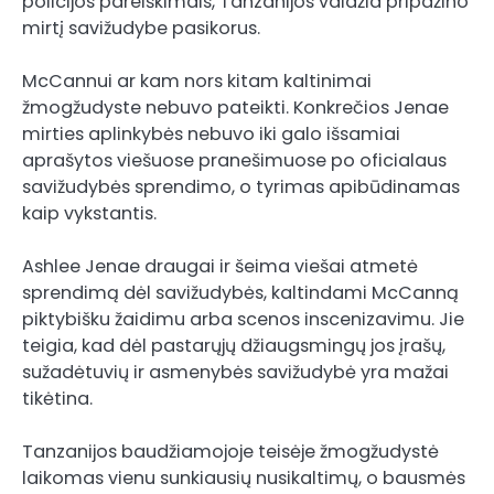
policijos pareiškimais, Tanzanijos valdžia pripažino
mirtį savižudybe pasikorus.
McCannui ar kam nors kitam kaltinimai
žmogžudyste nebuvo pateikti. Konkrečios Jenae
mirties aplinkybės nebuvo iki galo išsamiai
aprašytos viešuose pranešimuose po oficialaus
savižudybės sprendimo, o tyrimas apibūdinamas
kaip vykstantis.
Ashlee Jenae draugai ir šeima viešai atmetė
sprendimą dėl savižudybės, kaltindami McCanną
piktybišku žaidimu arba scenos inscenizavimu. Jie
teigia, kad dėl pastarųjų džiaugsmingų jos įrašų,
sužadėtuvių ir asmenybės savižudybė yra mažai
tikėtina.
Tanzanijos baudžiamojoje teisėje žmogžudystė
laikomas vienu sunkiausių nusikaltimų, o bausmės