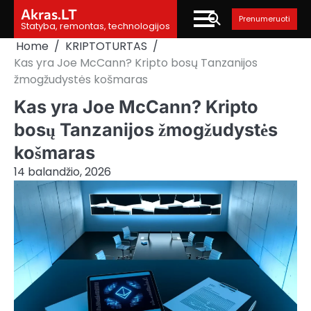
Skip
Akras.LT
Prenumeruoti
to
Statyba, remontas, technologijos
content
Home
KRIPTOTURTAS
Kas yra Joe McCann? Kripto bosų Tanzanijos
žmogžudystės košmaras
Kas yra Joe McCann? Kripto
bosų Tanzanijos žmogžudystės
košmaras
14 balandžio, 2026