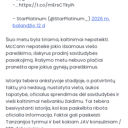
-… https://t.co/mErsCTkyih
– StarPlatinum (@StarPlatinum_)
2026 m.
balandžio 12 d
Šiuo metu byla tiriama, kaltinimai nepateikti.
McCann nepateikė jokio išsamaus viešo
pareiškimo, išskyrus pradinį savižudybės
pasakojimą. Rašymo metu nebuvo plačiai
pranešta apie jokius gynėjų pareiškimus.
Istorija tebėra ankstyvoje stadijoje, o patvirtintų
faktų yra nedaug, nustatyta vieta, aukos
tapatybė, oficialus sprendimas dėl savižudybės ir
vieši kaltinimai nešvankiu žaidimu. Tai tebėra
besivystanti istorija, kol kas paskelbta ribota
oficialia informacija. Faktai gali pasikeisti
Tanzanijos tyrimui ir bet kokiam JAV konsuliniam /