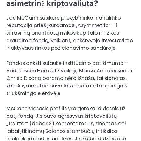
asimetrinė kriptovaliuta?
Joe McCann susikūrė prekybininko ir analitiko
reputaciją prieš įkurdamas „Asymmetric“ – į
šifravimą orientuotą rizikos kapitalo ir rizikos
draudimo fondą, veikiantį ankstyvojo investavimo
ir aktyvaus rinkos pozicionavimo sandūroje.
Fondas anksti sulaukė institucinio patikimumo –
Andreessen Horowitz veikėjų Marco Andreesseno ir
Chriso Dixono parama nėra išnaša, tai signalas,
kad Asymmetric buvo laikomas rimtais pinigais
triukšmingoje erdvėje.
McCann viešasis profilis yra gerokai didesnis už
patį fondą. Jis buvo agresyvus kriptovaliutų
„Twitter“ (dabar X) komentatorius, žinomas dėl
labai įtikinamų Solanos skambučių ir tikslios
makrokomandos analizės. Jis kalba didžiosiose