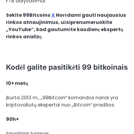
FTB dalyvavimui.
Sekite 99Bitcoins
X
Norėdami gauti naujausius
rinkos atnaujinimus, užsiprenumeruokite
„YouTube“, kad gautumėte kasdienę ekspertų
rinkos analizę.
Kodėl galite pasitikėti 99 bitkoinais
10+ metų
Įkurta 2013 m., „99Bitcoin“ komandos nariai yra
kriptovaliutų ekspertai nuo „Bitcoin“ pradžios.
90h+
Savaitinis tyrimas