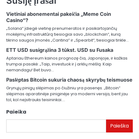
Susiję įrašai
Vietiniai abonementai pakeičia „Meme Coin
Casino“?
„Solana“ įdiegė vietinę prenumeratos ir pasikartojančių
mokėjimų infrastruktūrą tiesiogiai savo „blockchain“, kurią
tikrino saugos įmonės „Cantina“ ir „Spearbit“, tiesiogiai tinkle…
ETT USD susigrąžina 3 tūkst. USD su Fusaka
Aptariau Ethereum kainos prognozę čia, Japonijoje, ir kažkas
trumpai pasakė: „Taip, investuok ir į arklių mėšlą. Kaip
nemandagu! Bet buvo…
Paslėptas Bitcoin sukuria chaosą skyrybų teismuose
Grynųjų pinigų slėpimas po čiužiniu yra pasenęs. „Bitcoin“
slėpimas aparatinėje piniginėje yra moderni versija, bent jau
tol, kol neįsitrauks teisininkai.…
Paieška
Paieška