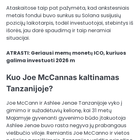
Ataskaitose taip pat pažymėta, kad ankstesniais
metais fondui buvo sunkus su Solana susijusių
pozicijų laikotarpis, todėl investuotojai, stebintys iš
išorės, jau darė spaudimą ir taip neramiai
situacijai.
ATRASTI: Geriausi memų monetų ICO, kuriuos
galima investuoti 2026 m
Kuo Joe McCannas kaltinamas
Tanzanijoje?
Joe McCann ir Ashlee Jenae Tanzanijoje vyko į
gimimo ir sužadėtuvių kelionę, kai 31 metų
Majamyje gyvenanti gyvenimo būdo įtakuotoja
Ashlee Jenae buvo rasta negyva jų prabangaus
viešbučio viloje. Remiantis Joe McCanno ir vietos