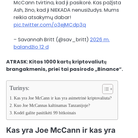
McCann tvirtina, kad ji pasikorė. Kas pažįsta
Ash, žino, kad ji NIEKADA nenusižudys. Mums
reikia atsakymų dabar!
pic.twitter.com/o3ejMCdp3q
– Savannah Britt (@sav_britt)
2026 m.
balandžio 12 d
ATRASK: Kitas 1000 kartų kriptovaliutų
brangakmenis, prieš tai pasirodo „Binance“.
Turinys:
Kas yra Joe McCann ir kas yra asimetrinė kriptovaliuta?
Kuo Joe McCannas kaltinamas Tanzanijoje?
Kodėl galite pasitikėti 99 bitkoinais
Kas yra Joe McCann ir kas yra