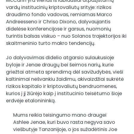
McCann yra vienas iš labiausiai atpažįstamų
vardų institucinių kriptovaliutų srityje: rizikos
draudimo fondo vadovas, remiamas Marco
Andreesseno ir Chriso Dixono, dalyvaujantis
didelėse konferencijose ir garsus, nuomonių
turintis balsas viskuo – nuo ​​Solanos trajektorijos iki
skaitmeninio turto makro tendencijų.
Jo dalyvavimas didelio atgarsio sulaukusioje
byloje ir Jenae draugų bei šeimos narių, kurie
griežtai atmeta sprendimą dėl savižudybės, vieši
kaltinimai nešvankiu žaidimu, akivaizdžiai sukrėtė
rizikos kapitalo ir kriptovaliutų bendruomenes,
kurios į jį žiūrėjo kaip į institucinio teisėtumo šioje
erdvėje etalonininką.
Mums reikia teisingumo mano draugei
Ashlee Jenae, kuri buvo rasta negyva savo
viešbutyje Tanzanijoje, o jos sužadėtinis Joe