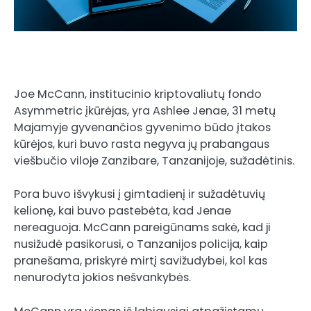
Joe McCann, institucinio kriptovaliutų fondo
Asymmetric įkūrėjas, yra Ashlee Jenae, 31 metų
Majamyje gyvenančios gyvenimo būdo įtakos
kūrėjos, kuri buvo rasta negyva jų prabangaus
viešbučio viloje Zanzibare, Tanzanijoje, sužadėtinis.
Pora buvo išvykusi į gimtadienį ir sužadėtuvių
kelionę, kai buvo pastebėta, kad Jenae
nereaguoja. McCann pareigūnams sakė, kad ji
nusižudė pasikorusi, o Tanzanijos policija, kaip
pranešama, priskyrė mirtį savižudybei, kol kas
nenurodyta jokios nešvankybės.