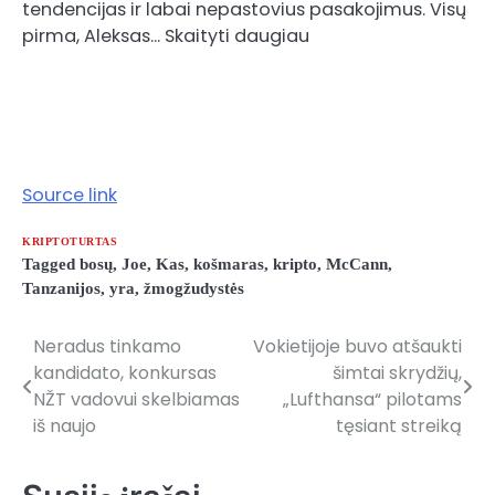
tendencijas ir labai nepastovius pasakojimus. Visų
pirma, Aleksas… Skaityti daugiau
Source link
KRIPTOTURTAS
Tagged
bosų
,
Joe
,
Kas
,
košmaras
,
kripto
,
McCann
,
Tanzanijos
,
yra
,
žmogžudystės
Neradus tinkamo
Vokietijoje buvo atšaukti
Navigacija
kandidato, konkursas
šimtai skrydžių,
tarp
NŽT vadovui skelbiamas
„Lufthansa“ pilotams
iš naujo
tęsiant streiką
įrašų