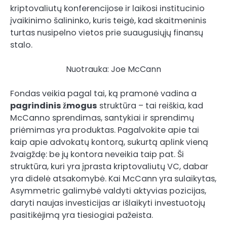
kriptovaliutų konferencijose ir laikosi institucinio
įvaikinimo šalininko, kuris teigė, kad skaitmeninis
turtas nusipelno vietos prie suaugusiųjų finansų
stalo.
Nuotrauka: Joe McCann
Fondas veikia pagal tai, ką pramonė vadina a
pagrindinis žmogus
struktūra – tai reiškia, kad
McCanno sprendimas, santykiai ir sprendimų
priėmimas yra produktas. Pagalvokite apie tai
kaip apie advokatų kontorą, sukurtą aplink vieną
žvaigždę: be jų kontora neveikia taip pat. Ši
struktūra, kuri yra įprasta kriptovaliutų VC, dabar
yra didelė atsakomybė. Kai McCann yra sulaikytas,
Asymmetric galimybė valdyti aktyvias pozicijas,
daryti naujas investicijas ar išlaikyti investuotojų
pasitikėjimą yra tiesiogiai pažeista.