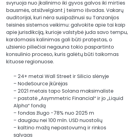
svyruoja nuo įkalinimo iki gyvos galvos iki mirties
bausmės, atsižvelgiant į teismo išvadas. Vakarų
auditorijai, kuri nėra susipažinusi su Tanzanijos
teisinės sistemos veikimu: galvokite apie tai kaip
apie jurisdikciją, kurioje valstybė juda savo tempu,
kardomasis kalinimas gali būti pratęstas, o
užsienio piliečiai negauna tokio paspartinto
konsulinio proceso, kuris galėtų būti taikomas
kituose regionuose.
– 24+ metai Wall Street ir Silicio slėnyje
– NodeSource įkūrėjas
– 2021 metais tapo Solana maksimaliste
– pastatė „Asymmetric Financial“ ir jo „Liquid
Alpha“ fondą
– fondas žlugo -78% nuo 2025 m
– daugiau nei 100 mln. USD nuostolių
– kaltino mažą nepastovumą ir rinkos
sąlygas