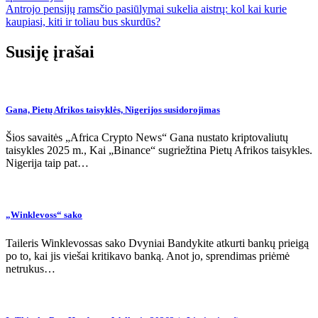
tarp
Antrojo pensijų ramsčio pasiūlymai sukelia aistrų: kol kai kurie
įrašų
kaupiasi, kiti ir toliau bus skurdūs?
Susiję įrašai
Gana, Pietų Afrikos taisyklės, Nigerijos susidorojimas
Šios savaitės „Africa Crypto News“ Gana nustato kriptovaliutų
taisykles 2025 m., Kai „Binance“ sugriežtina Pietų Afrikos taisykles.
Nigerija taip pat…
„Winklevoss“ sako
Taileris Winklevossas sako Dvyniai Bandykite atkurti bankų prieigą
po to, kai jis viešai kritikavo banką. Anot jo, sprendimas priėmė
netrukus…