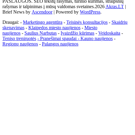
PASLAUGOS. SEO tekstų rašymas, turinio kūrimas, straipsnių
žemės
rašymas ir talpinimas į mūsų valdomas svetaines.2026
Akras.LT
|
ploto
Brief News by
Ascendoor
| Powered by
WordPress
.
matavimo
vienetas-
Draugai: -
Marketingo agentūra
-
Teisinės konsultacijos
-
Skaidrių
Pagrindinis
skenavimas
-
Klaipedos miesto naujienos
-
Miesto
naujienos
-
Saulius Narbutas
-
Įvaizdžio kūrimas
-
Veidoskaita
-
Teniso treniruotės
- Pranešimai spaudai -
Kauno naujienos
-
Regionų naujienos
-
Palangos naujienos