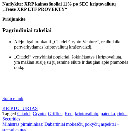
Naršykite: XRP kainos šuoliai 11% po SEC kriptovaliutų
„Tease XRP ETF PROVEKTY“
Prisijunkite
Pagrindiniai takeliai
Atėjo ilgai trunkanti „Citadel Crypto Venture“, realiu laiku
pertvarkydamas kriptovaliutų kraštovaizdį.
„Citadel“ vertybiniai popieriai, šokinėjantys į kriptovaliutą,
yra mažiau susiję su jų esmine eilute ir daugiau apie pramonės
raidą.
Source link
KRIPTOTURTAS
Tagged
Citadel
,
Crypto
,
Griffins
,
Ken
,
kriptovaliutų
,
patenka
,
rinka
,
Securities
Navigacija
Ministras pirmininkas: Dabartiniai mokesčių pokyčių aspektai –
spekuliacijos