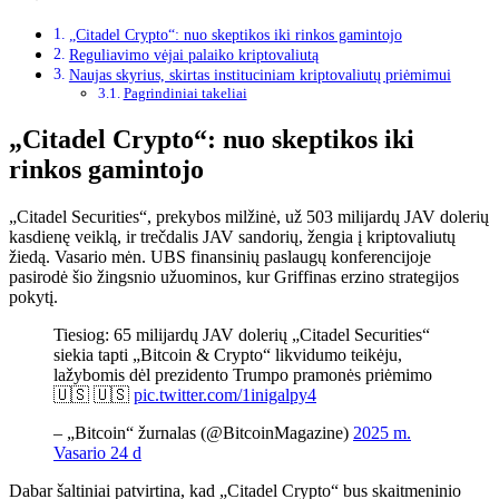
„Citadel Crypto“: nuo skeptikos iki rinkos gamintojo
Reguliavimo vėjai palaiko kriptovaliutą
Naujas skyrius, skirtas instituciniam kriptovaliutų priėmimui
Pagrindiniai takeliai
„Citadel Crypto“: nuo skeptikos iki
rinkos gamintojo
„Citadel Securities“, prekybos milžinė, už 503 milijardų JAV dolerių
kasdienę veiklą, ir trečdalis JAV sandorių, žengia į kriptovaliutų
žiedą. Vasario mėn. UBS finansinių paslaugų konferencijoje
pasirodė šio žingsnio užuominos, kur Griffinas erzino strategijos
pokytį.
Tiesiog: 65 milijardų JAV dolerių „Citadel Securities“
siekia tapti „Bitcoin & Crypto“ likvidumo teikėju,
lažybomis dėl prezidento Trumpo pramonės priėmimo
🇺🇸 🇺🇸
pic.twitter.com/1inigalpy4
– „Bitcoin“ žurnalas (@BitcoinMagazine)
2025 m.
Vasario 24 d
Dabar šaltiniai patvirtina, kad „Citadel Crypto“ bus skaitmeninio