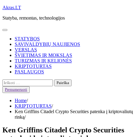
Skip
Akras.LT
to
Statyba, remontas, technologijos
content
STATYBOS
SAVIVALDYBIŲ NAUJIENOS
VERSLAS
ŠVIETIMAS IR MOKSLAS
TURIZMAS IR KELIONĖS
KRIPTOTURTAS
PASLAUGOS
Ieškoti:
Prenumeruoti
Home
KRIPTOTURTAS
Ken Griffins Citadel Crypto Securities patenka į kriptovaliutų
rinką
Ken Griffins Citadel Crypto Securities