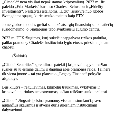
„Citadelė“ nėra visiškai nepažįstamas kriptovaliutų. 2023 m. Jie
paleido „Edx Markets“ kartu su Charlesu Schwabu ir „Fidelity
Investments“. Pastatytas įstaigoms, „Edx“ išsiskyrė nuo globos,
išvengdama spąstų, kurie smuko mainus kaip FTX.
Jo ne globos modelis greitai sulaukė atsargių finansinių sunkiaatlečių
susidomėjimo, o Singapūras tapo svarbiausiu augimo centru.
2022 m. FTX žlugimas, kurį sukėlė neapgalvota rizikos praktika,
paliko pramonę. Citadelės institucinio lygio etosas prieštarauja tam
chaosui.
(Šaltinis)
„Citadel Securities“ sprendimas patekti į kriptovaliutą yra mažiau
susijęs su jų esmine dalimi ir daugiau apie pramonės raidą. Tai nėra
tik viena įmonė – tai yra platesnio „Legacy Finance“ pokyčio
atspindys.
Bus kliūtys – reguliavimas, kilimėlių traukimas, vykdymas ir
kriptovaliutų rinkos nepastovumas, tačiau reikšmę sunku praleisti.
„Citadel“ žingsnis įteisina pramonę, vis dar atstumiančią savo
augančius skausmus ir atveria duris gilesniam instituciniam
dalyvavimui.