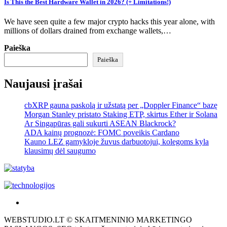
Is This the Best Hardware Wallet in 2026? (+ Limitations!)
We have seen quite a few major crypto hacks this year alone, with
millions of dollars drained from exchange wallets,…
Paieška
Paieška
Naujausi įrašai
cbXRP gauna paskolą ir užstatą per „Doppler Finance“ bazę
Morgan Stanley pristato Staking ETP, skirtus Ether ir Solana
Ar Singapūras gali sukurti ASEAN Blackrock?
ADA kainų prognozė: FOMC poveikis Cardano
Kauno LEZ gamykloje žuvus darbuotojui, kolegoms kyla
klausimų dėl saugumo
Akras
–
WEBSTUDIO.LT © SKAITMENINIO MARKETINGO
tai