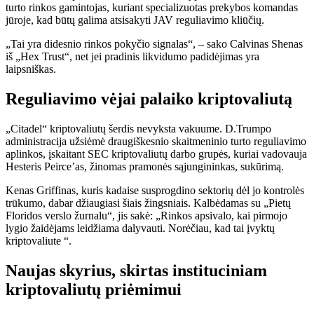
turto rinkos gamintojas, kuriant specializuotas prekybos komandas
jūroje, kad būtų galima atsisakyti JAV reguliavimo kliūčių.
„Tai yra didesnio rinkos pokyčio signalas“, – sako Calvinas Shenas
iš „Hex Trust“, net jei pradinis likvidumo padidėjimas yra
laipsniškas.
Reguliavimo vėjai palaiko kriptovaliutą
„Citadel“ kriptovaliutų šerdis nevyksta vakuume. D.Trumpo
administracija užsiėmė draugiškesnio skaitmeninio turto reguliavimo
aplinkos, įskaitant SEC kriptovaliutų darbo grupės, kuriai vadovauja
Hesteris Peirce’as, žinomas pramonės sąjungininkas, sukūrimą.
Kenas Griffinas, kuris kadaise susprogdino sektorių dėl jo kontrolės
trūkumo, dabar džiaugiasi šiais žingsniais. Kalbėdamas su „Pietų
Floridos verslo žurnalu“, jis sakė: „Rinkos apsivalo, kai pirmojo
lygio žaidėjams leidžiama dalyvauti. Norėčiau, kad tai įvyktų
kriptovaliute “.
Naujas skyrius, skirtas instituciniam
kriptovaliutų priėmimui