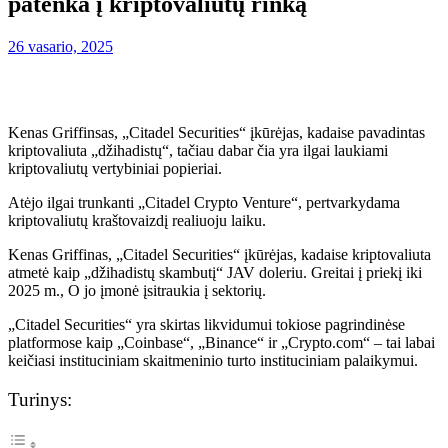
patenka į kriptovaliutų rinką
26 vasario, 2025
Kenas Griffinsas, „Citadel Securities“ įkūrėjas, kadaise pavadintas
kriptovaliuta „džihadistų“, tačiau dabar čia yra ilgai laukiami
kriptovaliutų vertybiniai popieriai.
Atėjo ilgai trunkanti „Citadel Crypto Venture“, pertvarkydama
kriptovaliutų kraštovaizdį realiuoju laiku.
Kenas Griffinas, „Citadel Securities“ įkūrėjas, kadaise kriptovaliuta
atmetė kaip „džihadistų skambutį“ JAV doleriu. Greitai į priekį iki
2025 m., O jo įmonė įsitraukia į sektorių.
„Citadel Securities“ yra skirtas likvidumui tokiose pagrindinėse
platformose kaip „Coinbase“, „Binance“ ir „Crypto.com“ – tai labai
keičiasi instituciniam skaitmeninio turto instituciniam palaikymui.
Turinys: