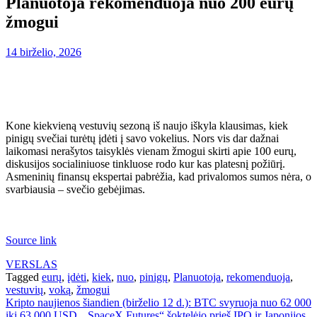
Planuotoja rekomenduoja nuo 200 eurų
žmogui
14 birželio, 2026
Kone kiekvieną vestuvių sezoną iš naujo iškyla klausimas, kiek
pinigų svečiai turėtų įdėti į savo vokelius. Nors vis dar dažnai
laikomasi nerašytos taisyklės vienam žmogui skirti apie 100 eurų,
diskusijos socialiniuose tinkluose rodo kur kas platesnį požiūrį.
Asmeninių finansų ekspertai pabrėžia, kad privalomos sumos nėra, o
svarbiausia – svečio gebėjimas.
Source link
VERSLAS
Tagged
eurų
,
įdėti
,
kiek
,
nuo
,
pinigų
,
Planuotoja
,
rekomenduoja
,
vestuvių
,
voką
,
žmogui
Navigacija
Kripto naujienos šiandien (birželio 12 d.): BTC svyruoja nuo 62 000
iki 63 000 USD, „SpaceX Futures“ šoktelėjo prieš IPO ir Japonijos