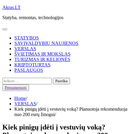
Skip
Akras.LT
to
Statyba, remontas, technologijos
content
STATYBOS
SAVIVALDYBIŲ NAUJIENOS
VERSLAS
ŠVIETIMAS IR MOKSLAS
TURIZMAS IR KELIONĖS
KRIPTOTURTAS
PASLAUGOS
Ieškoti:
Prenumeruoti
Home
VERSLAS
Kiek pinigų įdėti į vestuvių voką? Planuotoja rekomenduoja
nuo 200 eurų žmogui
Kiek pinigų įdėti į vestuvių voką?