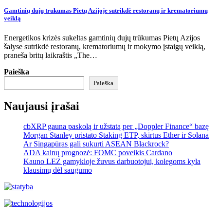
Gamtinių dujų trūkumas Pietų Azijoje sutrikdė restoranų ir krematoriumų
veiklą
Energetikos krizės sukeltas gamtinių dujų trūkumas Pietų Azijos
šalyse sutrikdė restoranų, krematoriumų ir mokymo įstaigų veiklą,
praneša britų laikraštis „The…
Paieška
Paieška
Naujausi įrašai
cbXRP gauna paskolą ir užstatą per „Doppler Finance“ bazę
Morgan Stanley pristato Staking ETP, skirtus Ether ir Solana
Ar Singapūras gali sukurti ASEAN Blackrock?
ADA kainų prognozė: FOMC poveikis Cardano
Kauno LEZ gamykloje žuvus darbuotojui, kolegoms kyla
klausimų dėl saugumo