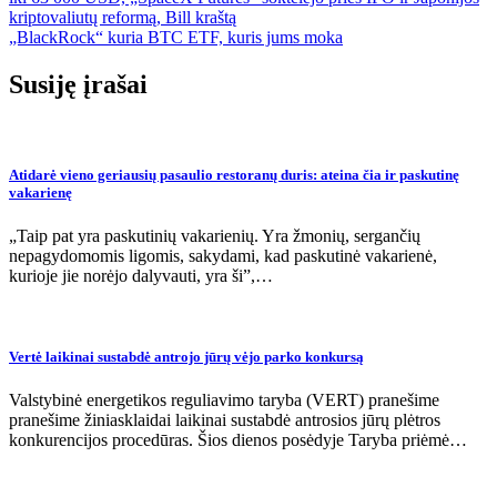
tarp
kriptovaliutų reformą, Bill kraštą
įrašų
„BlackRock“ kuria BTC ETF, kuris jums moka
Susiję įrašai
Atidarė vieno geriausių pasaulio restoranų duris: ateina čia ir paskutinę
vakarienę
„Taip pat yra paskutinių vakarienių. Yra žmonių, sergančių
nepagydomomis ligomis, sakydami, kad paskutinė vakarienė,
kurioje jie norėjo dalyvauti, yra ši”,…
Vertė laikinai sustabdė antrojo jūrų vėjo parko konkursą
Valstybinė energetikos reguliavimo taryba (VERT) pranešime
pranešime žiniasklaidai laikinai sustabdė antrosios jūrų plėtros
konkurencijos procedūras. Šios dienos posėdyje Taryba priėmė…