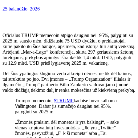
25 balandžio, 2026
Oficialus TRUMP memecoin atpigo daugiau nei -95%, palyginti su
2025 m. sausio mėn. didžiausiu 75 USD dydžiu, o prekiautojai,
kurie pakilo iki šios bangos, apsimeta, kad istorija turi antrą veiksmą.
Artėjanti „Mar-a-Lago“ konferencija, skirta 297 geriausiems žetonų
turėtojams, prekybos apimtys ištraukė tik 1,4 mlrd. USD, palyginti
su 12,9 mlrd. USD prieš lygiavertę 2025 m. vakarienę.
Dėl šios ypatingos žlugimo verta atkreipti dėmesį ne tik dėl kainos;
tai struktūra po juo. Dvi įmonės – „Trump Organization“ filialas ir
ilgamečio „Trump“ partnerio Billo Zankerio vadovaujama įmonė –
valdo didžiąją tiekimo dalį ir renka mokesčius už kiekvieną prekybą.
Trumpo memecoin,
$TRUMP
kadaise buvo kalbama
Vašingtone. Dabar jis sumažėjo daugiau nei 95%,
palyginti su 2025 m.
„Žmonės pralaimi dėl monetos ir yra balsingi“, – sakė
vienas kriptovaliutų investuotojas. „Jie yra „Twitter“
žmonės, pavyzdžiui, „F–k ši moneta“ arba „Tai