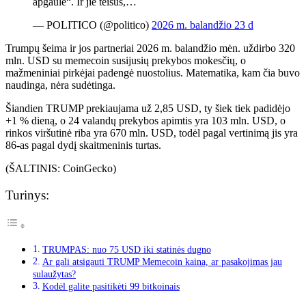
apgaulė“. Ir jie teisūs,…
— POLITICO (@politico)
2026 m. balandžio 23 d
Trumpų šeima ir jos partneriai 2026 m. balandžio mėn. uždirbo 320
mln. USD su memecoin susijusių prekybos mokesčių, o
mažmeniniai pirkėjai padengė nuostolius. Matematika, kam čia buvo
naudinga, nėra sudėtinga.
Šiandien TRUMP prekiaujama už 2,85 USD, ty šiek tiek padidėjo
+1 % dieną, o 24 valandų prekybos apimtis yra 103 mln. USD, o
rinkos viršutinė riba yra 670 mln. USD, todėl pagal vertinimą jis yra
86-as pagal dydį skaitmeninis turtas.
(ŠALTINIS: CoinGecko)
Turinys:
TRUMPAS: nuo 75 USD iki statinės dugno
Ar gali atsigauti TRUMP Memecoin kaina, ar pasakojimas jau
sulaužytas?
Kodėl galite pasitikėti 99 bitkoinais