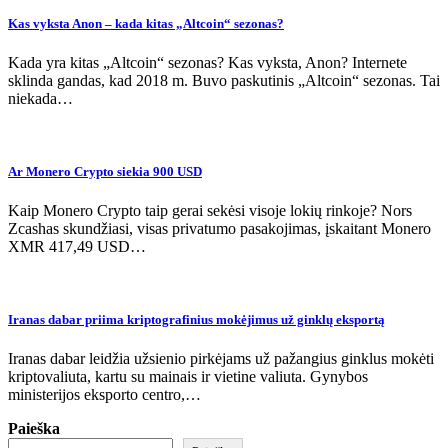
Kas vyksta Anon – kada kitas „Altcoin“ sezonas?
Kada yra kitas „Altcoin“ sezonas? Kas vyksta, Anon? Internete
sklinda gandas, kad 2018 m. Buvo paskutinis „Altcoin“ sezonas. Tai
niekada…
Ar Monero Crypto siekia 900 USD
Kaip Monero Crypto taip gerai sekėsi visoje lokių rinkoje? Nors
Zcashas skundžiasi, visas privatumo pasakojimas, įskaitant Monero
XMR 417,49 USD…
Iranas dabar priima kriptografinius mokėjimus už ginklų eksportą
Iranas dabar leidžia užsienio pirkėjams už pažangius ginklus mokėti
kriptovaliuta, kartu su mainais ir vietine valiuta. Gynybos
ministerijos eksporto centro,…
Paieška