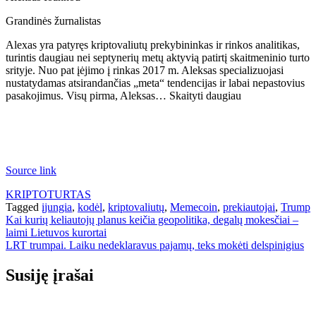
Grandinės žurnalistas
Alexas yra patyręs kriptovaliutų prekybininkas ir rinkos analitikas,
turintis daugiau nei septynerių metų aktyvią patirtį skaitmeninio turto
srityje. Nuo pat įėjimo į rinkas 2017 m. Aleksas specializuojasi
nustatydamas atsirandančias „meta“ tendencijas ir labai nepastovius
pasakojimus. Visų pirma, Aleksas… Skaityti daugiau
Source link
KRIPTOTURTAS
Tagged
įjungia
,
kodėl
,
kriptovaliutų
,
Memecoin
,
prekiautojai
,
Trump
Navigacija
Kai kurių keliautojų planus keičia geopolitika, degalų mokesčiai –
laimi Lietuvos kurortai
tarp
LRT trumpai. Laiku nedeklaravus pajamų, teks mokėti delspinigius
įrašų
Susiję įrašai