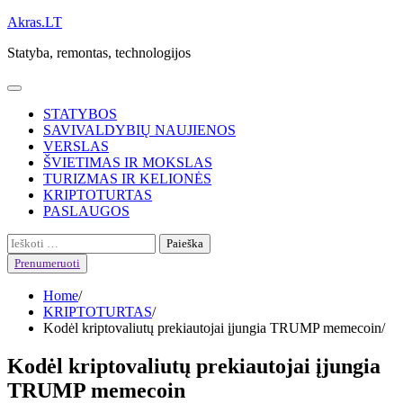
Skip
Akras.LT
to
Statyba, remontas, technologijos
content
STATYBOS
SAVIVALDYBIŲ NAUJIENOS
VERSLAS
ŠVIETIMAS IR MOKSLAS
TURIZMAS IR KELIONĖS
KRIPTOTURTAS
PASLAUGOS
Ieškoti:
Prenumeruoti
Home
KRIPTOTURTAS
Kodėl kriptovaliutų prekiautojai įjungia TRUMP memecoin
Kodėl kriptovaliutų prekiautojai įjungia
TRUMP memecoin