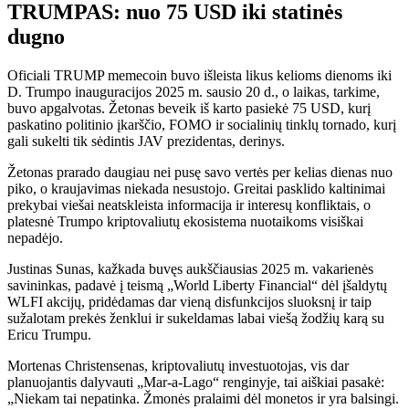
TRUMPAS: nuo 75 USD iki statinės
dugno
Oficiali TRUMP memecoin buvo išleista likus kelioms dienoms iki
D. Trumpo inauguracijos 2025 m. sausio 20 d., o laikas, tarkime,
buvo apgalvotas. Žetonas beveik iš karto pasiekė 75 USD, kurį
paskatino politinio įkarščio, FOMO ir socialinių tinklų tornado, kurį
gali sukelti tik sėdintis JAV prezidentas, derinys.
Žetonas prarado daugiau nei pusę savo vertės per kelias dienas nuo
piko, o kraujavimas niekada nesustojo. Greitai pasklido kaltinimai
prekybai viešai neatskleista informacija ir interesų konfliktais, o
platesnė Trumpo kriptovaliutų ekosistema nuotaikoms visiškai
nepadėjo.
Justinas Sunas, kažkada buvęs aukščiausias 2025 m. vakarienės
savininkas, padavė į teismą „World Liberty Financial“ dėl įšaldytų
WLFI akcijų, pridėdamas dar vieną disfunkcijos sluoksnį ir taip
sužalotam prekės ženklui ir sukeldamas labai viešą žodžių karą su
Ericu Trumpu.
Mortenas Christensenas, kriptovaliutų investuotojas, vis dar
planuojantis dalyvauti „Mar-a-Lago“ renginyje, tai aiškiai pasakė:
„Niekam tai nepatinka. Žmonės pralaimi dėl monetos ir yra balsingi.