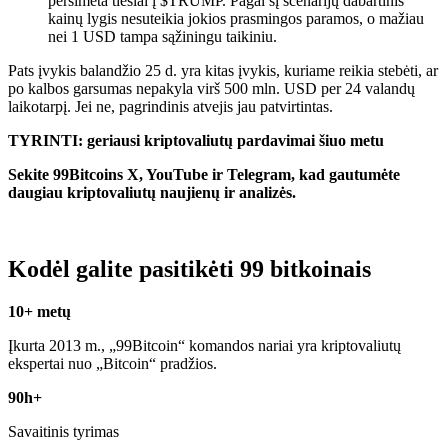
persimeta tiesiai į $TRUMP. Pagal šį scenarijų dabartinis
kainų lygis nesuteikia jokios prasmingos paramos, o mažiau
nei 1 USD tampa sąžiningu taikiniu.
Pats įvykis balandžio 25 d. yra kitas įvykis, kuriame reikia stebėti, ar
po kalbos garsumas nepakyla virš 500 mln. USD per 24 valandų
laikotarpį. Jei ne, pagrindinis atvejis jau patvirtintas.
TYRINTI: geriausi kriptovaliutų pardavimai šiuo metu
Sekite 99Bitcoins X, YouTube ir Telegram, kad gautumėte
daugiau kriptovaliutų naujienų ir analizės.
Kodėl galite pasitikėti 99 bitkoinais
10+ metų
Įkurta 2013 m., „99Bitcoin“ komandos nariai yra kriptovaliutų
ekspertai nuo „Bitcoin“ pradžios.
90h+
Savaitinis tyrimas