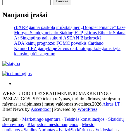
Paieška
Naujausi įrašai
cbXRP gauna paskolą ir užstatą per „Doppler Finance“ bazę
Morgan Stanley pristato Staking ETP, skirtus Ether ir Solana
Ar Singapūras gali sukurti ASEAN Blackrock?
ADA kainų prognozė: FOMC poveikis Cardano
Kauno LEZ gamykloje žuvus darbuotojui, kolegoms kyla
klausimų dėl saugumo
Akras
–
WEBSTUDIO.LT © SKAITMENINIO MARKETINGO
tai
PASLAUGOS. SEO tekstų rašymas, turinio kūrimas, straipsnių
žemės
rašymas ir talpinimas į mūsų valdomas svetaines.2026
Akras.LT
|
ploto
Brief News by
Ascendoor
| Powered by
WordPress
.
matavimo
vienetas-
Draugai: -
Marketingo agentūra
-
Teisinės konsultacijos
-
Skaidrių
Pagrindinis
skenavimas
-
Klaipedos miesto naujienos
-
Miesto
naujienos
-
Saulius Narbutas
-
Įvaizdžio kūrimas
-
Veidoskaita
-