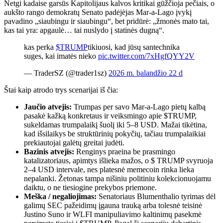
Netgi kadaise garsūs Kapitolijaus kalvos kritikai gūžčioja pečiais, o
aukšto rango demokratų Senato padėjėjas Mar-a-Lago įvykį
pavadino „siaubingu ir siaubingu“, bet pridūrė: „žmonės mato tai,
kas tai yra: apgaulė… tai nuslydo į statinės dugną“.
kas perka
$TRUMP
tikiuosi, kad jūsų santechnika
suges, kai imatės nieko
pic.twitter.com/7xHgfQYY2V
— TraderSZ (@trader1sz)
2026 m. balandžio 22 d
Štai kaip atrodo trys scenarijai iš čia:
Jaučio atvejis:
Trumpas per savo Mar-a-Lago pietų kalbą
pasakė kažką konkretaus ir veiksmingo apie $TRUMP,
sukeldamas trumpalaikį šuolį iki 5–8 USD. Mažai tikėtina,
kad išsilaikys be struktūrinių pokyčių, tačiau trumpalaikiai
prekiautojai galėtų greitai judėti.
Bazinis atvejis:
Renginys praeina be prasmingo
katalizatoriaus, apimtys išlieka mažos, o $ TRUMP svyruoja
2–4 ​​USD intervale, nes platesnė memecoin rinka lieka
nepalanki. Žetonas tampa nišiniu politiniu kolekcionuojamu
daiktu, o ne tiesiogine prekybos priemone.
Meška / negaliojimas:
Senatoriaus Blumenthalio tyrimas dėl
galimų SEC pažeidimų įgauna trauką arba tolesnė teisinė
Justino Suno ir WLFI manipuliavimo kaltinimų pasekmė