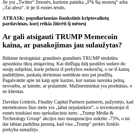
Jie yra „Twitter“ žmonės, kuriems patinka „š*k šią monetą“ arba
„Tai afera“. Ir jie iš esmės teisūs.
ATRASK: populiariausias išankstinis kriptovaliutų
pardavimas, kurį reikia žiūrėti šį mėnesį
Ar gali atsigauti TRUMP Memecoin
kaina, ar pasakojimas jau sulaužytas?
Būkime tiesioginiai: grandinės grandinės TRUMP struktūra
apsunkina tikrą atsigavimą. Kai didžiąją dalį pasiūlos sudaro du
susiję subjektai, kurie pelnosi iš prekybos mokesčių, o ne iš kainų
padidėjimo, paskatų derinimas nutrūksta nuo pat pradžių.
Pagalvokite apie tai kaip apie kazino, kur namas surenka pelną,
nesvarbu, ar laimite, ar pralaimite. Mažmenininkai yra produktas, o
ne klientas.
Davidas Grideris, Finality Capital Partners partneris, pažymėjo, kad
memekoinos šiuo metu yra „labai nepalankios“, o investuotojai iš
esmės traukiasi nuo spekuliacinio turto. „Trump Media &
Technology Group“ akcijos nuo inauguracijos nukrito -75%, o tai
dar labiau padidina jausmą, kad visa „Trump“ prekės ženklo
prekyba sumažėjo.