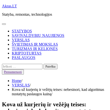
Skip
Akras.LT
to
Statyba, remontas, technologijos
content
STATYBOS
SAVIVALDYBIŲ NAUJIENOS
VERSLAS
ŠVIETIMAS IR MOKSLAS
TURIZMAS IR KELIONĖS
KRIPTOTURTAS
PASLAUGOS
Ieškoti:
Prenumeruoti
Home
VERSLAS
Kova už kurjerių ir vežėjų teises: nebesinori, kad algoritmas
nustatytų paslaugos kainą
Kova už kurjerių ir vežėjų teises: