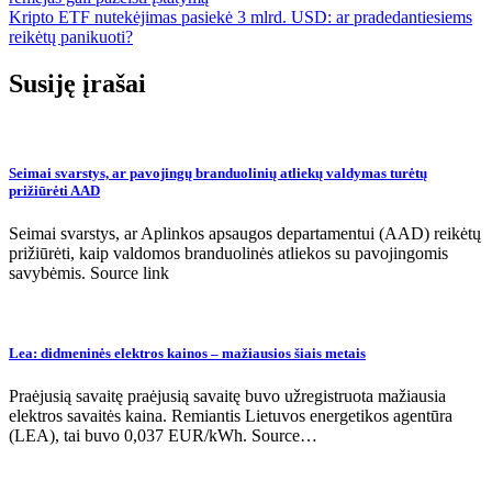
tarp
Kripto ETF nutekėjimas pasiekė 3 mlrd. USD: ar pradedantiesiems
įrašų
reikėtų panikuoti?
Susiję įrašai
Seimai svarstys, ar pavojingų branduolinių atliekų valdymas turėtų
prižiūrėti AAD
Seimai svarstys, ar Aplinkos apsaugos departamentui (AAD) reikėtų
prižiūrėti, kaip valdomos branduolinės atliekos su pavojingomis
savybėmis. Source link
Lea: didmeninės elektros kainos – mažiausios šiais metais
Praėjusią savaitę praėjusią savaitę buvo užregistruota mažiausia
elektros savaitės kaina. Remiantis Lietuvos energetikos agentūra
(LEA), tai buvo 0,037 EUR/kWh. Source…