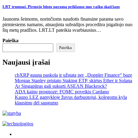
LRT trumpai. Pirmojo būsto parama priklauso nuo vaikų skaičiaus
Jaunoms šeimoms, norinčioms naudotis finansine parama savo
pirmiesiems namams, atnaujinta subsidijos procedūra įsigaliojo nuo
šių metų pradžios. LRT.LT pateikia svarbiausius…
Paieška
Paieška
Naujausi įrašai
cbXRP gauna paskolą ir užstatą per „Doppler Finance“ bazę
Morgan Stanley pristato Staking ETP, skirtus Ether ir Solana
Ar Singapūras gali sukurti ASEAN Blackrock?
ADA kainų prognozė: FOMC poveikis Cardano
Kauno LEZ gamykloje žuvus darbuotojui, kolegoms kyla
klausimų dėl saugumo
Akras