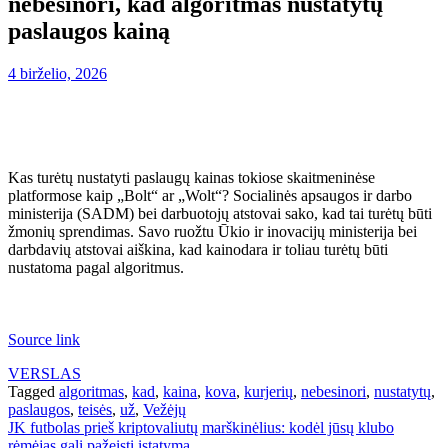
nebesinori, kad algoritmas nustatytų
paslaugos kainą
4 birželio, 2026
Kas turėtų nustatyti paslaugų kainas tokiose skaitmeninėse
platformose kaip „Bolt“ ar „Wolt“? Socialinės apsaugos ir darbo
ministerija (SADM) bei darbuotojų atstovai sako, kad tai turėtų būti
žmonių sprendimas. Savo ruožtu Ūkio ir inovacijų ministerija bei
darbdavių atstovai aiškina, kad kainodara ir toliau turėtų būti
nustatoma pagal algoritmus.
Source link
VERSLAS
Tagged
algoritmas
,
kad
,
kaina
,
kova
,
kurjerių
,
nebesinori
,
nustatytų
,
paslaugos
,
teisės
,
už
,
Vežėjų
Navigacija
JK futbolas prieš kriptovaliutų marškinėlius: kodėl jūsų klubo
rėmėjas gali pažeisti įstatymą