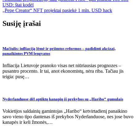
Navigacija
USD: štai kodėl
tarp
„Pepe Creator“ NFT projektai pasiekė 1 mln. USD hack
įrašų
Susiję įrašai
Mačiulis: infliaciją lėmė ir priimtos reformos – padidinti akcizai,
panaikintos PVM lengvatos
Infliacija Lietuvoje pranoko visas net niūriausias prognozes –
pusantro procento. Ir tai, anot ekonomistų, nėra riba. Tačiau jis
teigia: pusę…
Nyderlanduose dėl aptiktų kanapių iš prekybos su „Haribo“ gumulais
Vokietijos saldainių gamintojas „Haribo“ ketvirtadienį panaikino
savo vieno tipo dantenas iš prekybos Nyderlanduose, nes jose buvo
kanapės ir keli žmonės,…