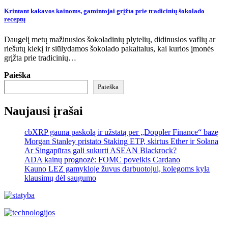
Krintant kakavos kainoms, gamintojai grįžta prie tradicinių šokolado
receptų
Daugelį metų mažinusios šokoladinių plytelių, didinusios vaflių ar
riešutų kiekį ir siūlydamos šokolado pakaitalus, kai kurios įmonės
grįžta prie tradicinių…
Paieška
Paieška
Naujausi įrašai
cbXRP gauna paskolą ir užstatą per „Doppler Finance“ bazę
Morgan Stanley pristato Staking ETP, skirtus Ether ir Solana
Ar Singapūras gali sukurti ASEAN Blackrock?
ADA kainų prognozė: FOMC poveikis Cardano
Kauno LEZ gamykloje žuvus darbuotojui, kolegoms kyla
klausimų dėl saugumo