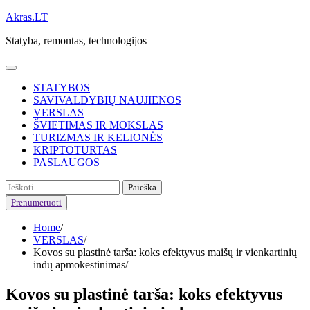
Skip
Akras.LT
to
Statyba, remontas, technologijos
content
STATYBOS
SAVIVALDYBIŲ NAUJIENOS
VERSLAS
ŠVIETIMAS IR MOKSLAS
TURIZMAS IR KELIONĖS
KRIPTOTURTAS
PASLAUGOS
Ieškoti:
Prenumeruoti
Home
VERSLAS
Kovos su plastinė tarša: koks efektyvus maišų ir vienkartinių
indų apmokestinimas
Kovos su plastinė tarša: koks efektyvus