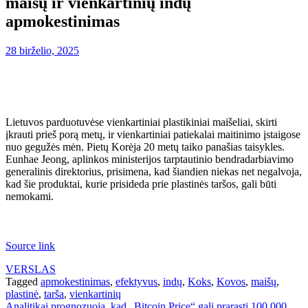
maišų ir vienkartinių indų
apmokestinimas
28 birželio, 2025
Lietuvos parduotuvėse vienkartiniai plastikiniai maišeliai, skirti
įkrauti prieš porą metų, ir vienkartiniai patiekalai maitinimo įstaigose
nuo gegužės mėn. Pietų Korėja 20 metų taiko panašias taisykles.
Eunhae Jeong, aplinkos ministerijos tarptautinio bendradarbiavimo
generalinis direktorius, prisimena, kad šiandien niekas net negalvoja,
kad šie produktai, kurie prisideda prie plastinės taršos, gali būti
nemokami.
Source link
VERSLAS
Tagged
apmokestinimas
,
efektyvus
,
indų
,
Koks
,
Kovos
,
maišų
,
plastinė
,
tarša
,
vienkartinių
Analitikai prognozuoja, kad „Bitcoin Price“ gali prarasti 100 000