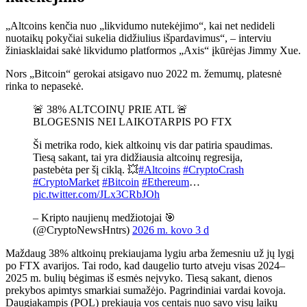
„Altcoins kenčia nuo „likvidumo nutekėjimo“, kai net nedideli
nuotaikų pokyčiai sukelia didžiulius išpardavimus“, – interviu
žiniasklaidai sakė likvidumo platformos „Axis“ įkūrėjas Jimmy Xue.
Nors „Bitcoin“ gerokai atsigavo nuo 2022 m. žemumų, platesnė
rinka to nepasekė.
🚨 38% ALTCOINŲ PRIE ATL 🚨
BLOGESNIS NEI LAIKOTARPIS PO FTX
Ši metrika rodo, kiek altkoinų vis dar patiria spaudimas.
Tiesą sakant, tai yra didžiausia altcoinų regresija,
pastebėta per šį ciklą. 💥
#Altcoins
#CryptoCrash
#CryptoMarket
#Bitcoin
#Ethereum
…
pic.twitter.com/JLx3CRbJOh
– Kripto naujienų medžiotojai 🎯
(@CryptoNewsHntrs)
2026 m. kovo 3 d
Maždaug 38% altkoinų prekiaujama lygiu arba žemesniu už jų lygį
po FTX avarijos. Tai rodo, kad daugelio turto atveju visas 2024–
2025 m. bulių bėgimas iš esmės neįvyko. Tiesą sakant, dienos
prekybos apimtys smarkiai sumažėjo. Pagrindiniai vardai kovoja.
Daugiakampis (POL) prekiauja vos centais nuo savo visų laikų