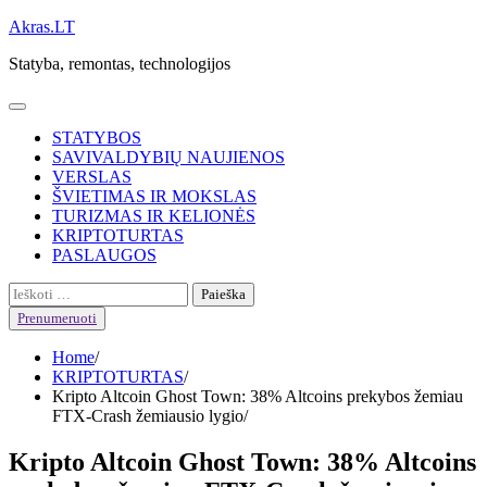
Skip
Akras.LT
to
Statyba, remontas, technologijos
content
STATYBOS
SAVIVALDYBIŲ NAUJIENOS
VERSLAS
ŠVIETIMAS IR MOKSLAS
TURIZMAS IR KELIONĖS
KRIPTOTURTAS
PASLAUGOS
Ieškoti:
Prenumeruoti
Home
KRIPTOTURTAS
Kripto Altcoin Ghost Town: 38% Altcoins prekybos žemiau
FTX-Crash žemiausio lygio
Kripto Altcoin Ghost Town: 38% Altcoins