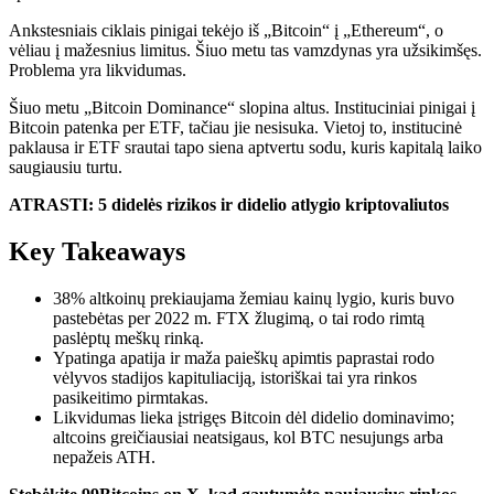
Ankstesniais ciklais pinigai tekėjo iš „Bitcoin“ į „Ethereum“, o
vėliau į mažesnius limitus. Šiuo metu tas vamzdynas yra užsikimšęs.
Problema yra likvidumas.
Šiuo metu „Bitcoin Dominance“ slopina altus. Instituciniai pinigai į
Bitcoin patenka per ETF, tačiau jie nesisuka. Vietoj to, institucinė
paklausa ir ETF srautai tapo siena aptvertu sodu, kuris kapitalą laiko
saugiausiu turtu.
ATRASTI: 5 didelės rizikos ir didelio atlygio kriptovaliutos
Key Takeaways
38% altkoinų prekiaujama žemiau kainų lygio, kuris buvo
pastebėtas per 2022 m. FTX žlugimą, o tai rodo rimtą
paslėptų meškų rinką.
Ypatinga apatija ir maža paieškų apimtis paprastai rodo
vėlyvos stadijos kapituliaciją, istoriškai tai yra rinkos
pasikeitimo pirmtakas.
Likvidumas lieka įstrigęs Bitcoin dėl didelio dominavimo;
altcoins greičiausiai neatsigaus, kol BTC nesujungs arba
nepažeis ATH.