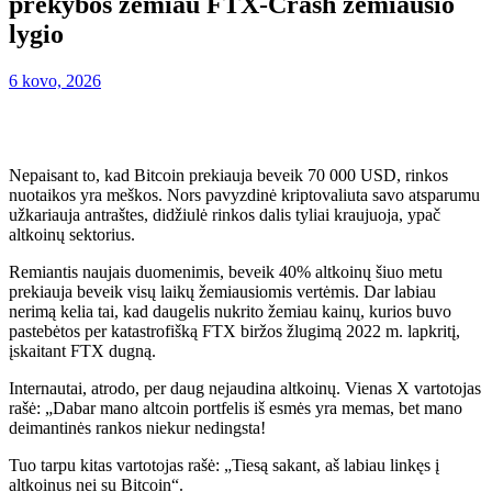
prekybos žemiau FTX-Crash žemiausio
lygio
6 kovo, 2026
Nepaisant to, kad Bitcoin prekiauja beveik 70 000 USD, rinkos
nuotaikos yra meškos. Nors pavyzdinė kriptovaliuta savo atsparumu
užkariauja antraštes, didžiulė rinkos dalis tyliai kraujuoja, ypač
altkoinų sektorius.
Remiantis naujais duomenimis, beveik 40% altkoinų šiuo metu
prekiauja beveik visų laikų žemiausiomis vertėmis. Dar labiau
nerimą kelia tai, kad daugelis nukrito žemiau kainų, kurios buvo
pastebėtos per katastrofišką FTX biržos žlugimą 2022 m. lapkritį,
įskaitant FTX dugną.
Internautai, atrodo, per daug nejaudina altkoinų. Vienas X vartotojas
rašė: „Dabar mano altcoin portfelis iš esmės yra memas, bet mano
deimantinės rankos niekur nedingsta!
Tuo tarpu kitas vartotojas rašė: „Tiesą sakant, aš labiau linkęs į
altkoinus nei su Bitcoin“.