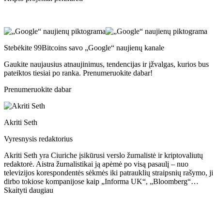
Stebėkite 99Bitcoins savo „Google“ naujienų kanale
Gaukite naujausius atnaujinimus, tendencijas ir įžvalgas, kurios bus
pateiktos tiesiai po ranka. Prenumeruokite dabar!
Prenumeruokite dabar
Akriti Seth
Vyresnysis redaktorius
Akriti Seth yra Ciuriche įsikūrusi verslo žurnalistė ir kriptovaliutų
redaktorė. Aistra žurnalistikai ją apėmė po visą pasaulį – nuo ​​
televizijos korespondentės sėkmės iki patrauklių straipsnių rašymo, ji
dirbo tokiose kompanijose kaip „Informa UK“, „Bloomberg“…
Skaityti daugiau