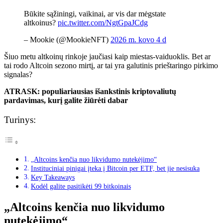
Būkite sąžiningi, vaikinai, ar vis dar mėgstate
altkoinus?
pic.twitter.com/NgtGpaJCdg
– Mookie (@MookieNFT)
2026 m. kovo 4 d
Šiuo metu altkoinų rinkoje jaučiasi kaip miestas-vaiduoklis. Bet ar
tai rodo Altcoin sezono mirtį, ar tai yra galutinis prieštaringo pirkimo
signalas?
ATRASK: populiariausias išankstinis kriptovaliutų
pardavimas, kurį galite žiūrėti dabar
Turinys:
„Altcoins kenčia nuo likvidumo nutekėjimo“
Instituciniai pinigai įteka į Bitcoin per ETF, bet jie nesisuka
Key Takeaways
Kodėl galite pasitikėti 99 bitkoinais
„Altcoins kenčia nuo likvidumo
nutekėjimo“