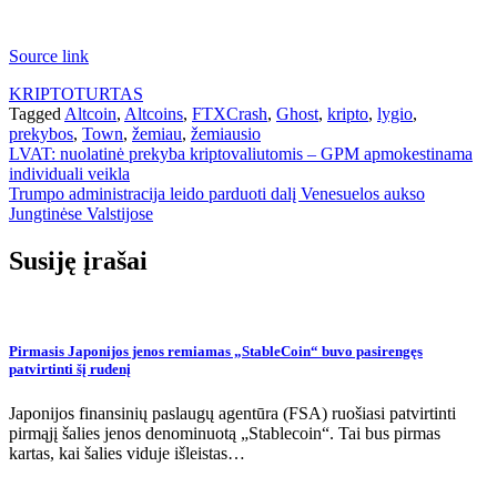
Source link
KRIPTOTURTAS
Tagged
Altcoin
,
Altcoins
,
FTXCrash
,
Ghost
,
kripto
,
lygio
,
prekybos
,
Town
,
žemiau
,
žemiausio
Navigacija
LVAT: nuolatinė prekyba kriptovaliutomis – GPM apmokestinama
individuali veikla
tarp
Trumpo administracija leido parduoti dalį Venesuelos aukso
įrašų
Jungtinėse Valstijose
Susiję įrašai
Pirmasis Japonijos jenos remiamas „StableCoin“ buvo pasirengęs
patvirtinti šį rudenį
Japonijos finansinių paslaugų agentūra (FSA) ruošiasi patvirtinti
pirmąjį šalies jenos denominuotą „Stablecoin“. Tai bus pirmas
kartas, kai šalies viduje išleistas…