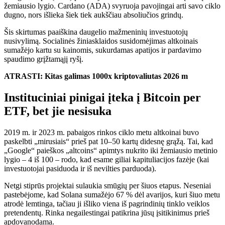
žemiausio lygio. Cardano (ADA) svyruoja pavojingai arti savo ciklo
dugno, nors išlieka šiek tiek aukščiau absoliučios grindų.
Šis skirtumas paaiškina daugelio mažmeninių investuotojų
nusivylimą. Socialinės žiniasklaidos susidomėjimas altkoinais
sumažėjo kartu su kainomis, sukurdamas apatijos ir pardavimo
spaudimo grįžtamąjį ryšį.
ATRASTI: Kitas galimas 1000x kriptovaliutas 2026 m
Instituciniai pinigai įteka į Bitcoin per
ETF, bet jie nesisuka
2019 m. ir 2023 m. pabaigos rinkos ciklo metu altkoinai buvo
paskelbti „mirusiais“ prieš pat 10–50 kartų didesnę grąžą. Tai, kad
„Google“ paieškos „altcoins“ apimtys nukrito iki žemiausio metinio
lygio – 4 iš 100 – rodo, kad esame giliai kapituliacijos fazėje (kai
investuotojai pasiduoda ir iš nevilties parduoda).
Netgi stiprūs projektai sulaukia smūgių per šiuos etapus. Neseniai
pastebėjome, kad Solana sumažėjo 67 % dėl avarijos, kuri šiuo metu
atrodė lemtinga, tačiau ji išliko viena iš pagrindinių tinklo veiklos
pretendentų. Rinka negailestingai patikrina jūsų įsitikinimus prieš
apdovanodama.