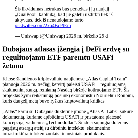
Šis likvidumas netrukus bus perkeltas į jų naująjį
„DualPool“ kabliuką, kad jie galėtų uždirbti tiek iš
aktyvaus, tiek iš nenaudojamo turto
pic.twitter.com/2xo4BcPtEm
— Uniswap (@Uniswap) 2026 m. birželio 25 d
Dubajaus atlasas įžengia į DeFi erdvę su
reguliuojamu ETF paremtu USAFi
žetonu
Kitose šiandienos kriptovaliutų naujienose „Atlas Capital Team“
planuoja 2026 m. trečiąjį ketvirtį paleisti USAFi – reguliuojamą
skaitmeninį saugą, remiamą Nasdaq biržoje kotiruojamo ETF. Šis
projektas žymi reikšmingą poslinkį ekonomistui Nourieliui Roubini,
kuris daugelį metų buvo ryškus kriptovaliutų kritikas.
„Atlas“ kartu su Dubajaus dukterine įmone „Atlas AI Labs“ sukūrė
dokumentą, kuriame apibūdinta USAFi ir pristatoma platesnė
koncepcija, vadinama „Technodollar“. Ši idėja sujungia doleriais
pagrįstų atsargų ateitį su dirbtiniu intelektu, skaitmenine
infrastruktūra ir tokenizuotais finansiniais produktais.