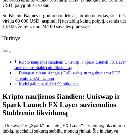
USD, palyginti su vakar.
Su Bitcoin
Baimės ir godumo indeksas, atrodo netvirtas, šiek tiek
viršija 60 000 USD, atspindi šį nestabilų kainų pokytį, esantis ties
13/100, žemyn.
nuo 24/100 savaitės pradžioje.
Turinys:
Kripto naujienos šiandien: Uniswap ir Spark Launch FX Layer
suvienodins Stablecoin likvidumą
Dubajaus atlasas įžengia į DeFi erdvę su reguliuojamu ETF
paremtu USAFi žetonu
Kodėl galite pasitikėti 99 bitkoinais
Kripto naujienos šiandien: Uniswap ir
Spark Launch FX Layer suvienodins
Stablecoin likvidumą
„Uniswap“ ir „Spark“ pristatė „FX Layer“ – vieningą likvidumo
tinklą, specialiai sukurtą stabilių monetų rinkai. Šia iniciatyva