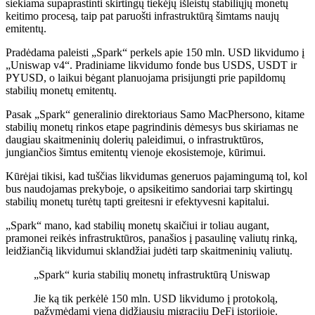
siekiama supaprastinti skirtingų tiekėjų išleistų stabiliųjų monetų
keitimo procesą, taip pat paruošti infrastruktūrą šimtams naujų
emitentų.
Pradėdama paleisti „Spark“ perkels apie 150 mln. USD likvidumo į
„Uniswap v4“. Pradiniame likvidumo fonde bus USDS, USDT ir
PYUSD, o laikui bėgant planuojama prisijungti prie papildomų
stabilių monetų emitentų.
Pasak „Spark“ generalinio direktoriaus Samo MacPhersono, kitame
stabilių monetų rinkos etape pagrindinis dėmesys bus skiriamas ne
daugiau skaitmeninių dolerių paleidimui, o infrastruktūros,
jungiančios šimtus emitentų vienoje ekosistemoje, kūrimui.
Kūrėjai tikisi, kad tuščias likvidumas generuos pajamingumą tol, kol
bus naudojamas prekyboje, o apsikeitimo sandoriai tarp skirtingų
stabilių monetų turėtų tapti greitesni ir efektyvesni kapitalui.
„Spark“ mano, kad stabilių monetų skaičiui ir toliau augant,
pramonei reikės infrastruktūros, panašios į pasaulinę valiutų rinką,
leidžiančią likvidumui sklandžiai judėti tarp skaitmeninių valiutų.
„Spark“ kuria stabilių monetų infrastruktūrą Uniswap
Jie ką tik perkėlė 150 mln. USD likvidumo į protokolą,
pažymėdami vieną didžiausių migracijų DeFi istorijoje.