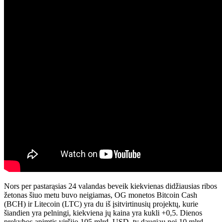
Nors per pastarąsias 24 valandas beveik kiekvienas didžiausias ribos
žetonas šiuo metu buvo neigiamas, OG monetos Bitcoin Cash
(BCH) ir Litecoin (LTC) yra du iš įsitvirtinusių projektų, kurie
šiandien yra pelningi, kiekviena jų kaina yra kukli +0,5. Dienos
prekybos apimtis viršijo 105 mlrd. USD, ty daugiau nei 10 mlrd.