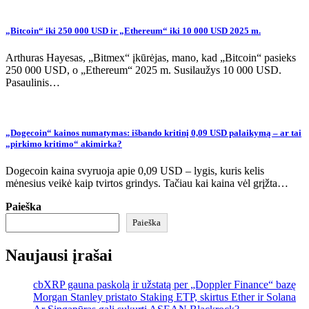
„Bitcoin“ iki 250 000 USD ir „Ethereum“ iki 10 000 USD 2025 m.
Arthuras Hayesas, „Bitmex“ įkūrėjas, mano, kad „Bitcoin“ pasieks
250 000 USD, o „Ethereum“ 2025 m. Susilaužys 10 000 USD.
Pasaulinis…
„Dogecoin“ kainos numatymas: išbando kritinį 0,09 USD palaikymą – ar tai
„pirkimo kritimo“ akimirka?
Dogecoin kaina svyruoja apie 0,09 USD – lygis, kuris kelis
mėnesius veikė kaip tvirtos grindys. Tačiau kai kaina vėl grįžta…
Paieška
Paieška
Naujausi įrašai
cbXRP gauna paskolą ir užstatą per „Doppler Finance“ bazę
Morgan Stanley pristato Staking ETP, skirtus Ether ir Solana