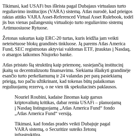
Tikimasi, kad USAFi bus išleista pagal Dubajaus virtualaus turto
reguliavimo institucijos (VARA) sistemą. Atlas nurodė, kad prieigos
raktas atitiks VARA Asset-Referenced Virtual Asset Rulebook, todėl
jis bus vienas pažangesnių virtualiojo turto reguliavimo sistemų
Artimuosiuose Rytuose.
Žetonas sukurtas kaip ERC-20 turtas, kuris leidžia jam veikti
neteisėtuose blokų grandinės tinkluose. Ją parems Atlas America
Fund, SEC registruotas aktyviai valdomas ETF, įtrauktas į Nasdaq,
o atsargos laikomos Niujorko banke.
Atlas pristato šią struktūrą kaip priemonę, susiejančią institucinį
įkaitą su decentralizuotu finansavimu. Siekiama išlaikyti grandinėje
esančio turto perkeliamumą ir 24 valandas per parą pasiekiamą
prieigą, tuo pačiu užtikrinant, kad tokenas būtų palaikomas
reguliuojamų rezervų, o ne vien tik spekuliacinės paklausos.
Nouriel Roubini, kadaise žinomas kaip garsus
kriptovaliutų kritikas, dabar remia USAFi – planuojamą
į Nasdaq listinguojamą „Atlas America Fund“ fondo
„Atlas America Fund“ versiją.
Tikimasi, kad fondas pradės veikti Dubajuje pagal
VARA sistemą, o Securitize suteiks žetonų
infrastruktūrą.