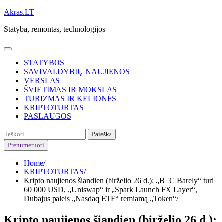
Skip
Akras.LT
to
Statyba, remontas, technologijos
content
STATYBOS
SAVIVALDYBIŲ NAUJIENOS
VERSLAS
ŠVIETIMAS IR MOKSLAS
TURIZMAS IR KELIONĖS
KRIPTOTURTAS
PASLAUGOS
Ieškoti:
Prenumeruoti
Home
KRIPTOTURTAS
Kripto naujienos šiandien (birželio 26 d.): „BTC Barely“ turi
60 000 USD, „Uniswap“ ir „Spark Launch FX Layer“,
Dubajus paleis „Nasdaq ETF“ remiamą „Token“
Kripto naujienos šiandien (birželio 26 d.):