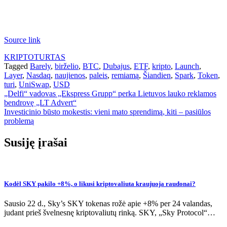
Source link
KRIPTOTURTAS
Tagged
Barely
,
birželio
,
BTC
,
Dubajus
,
ETF
,
kripto
,
Launch
,
Layer
,
Nasdaq
,
naujienos
,
paleis
,
remiamą
,
Šiandien
,
Spark
,
Token
,
turi
,
UniSwap
,
USD
Navigacija
„Delfi“ vadovas „Ekspress Grupp“ perka Lietuvos lauko reklamos
bendrovę „LT Advert“
tarp
Investicinio būsto mokestis: vieni mato sprendimą, kiti – pasiūlos
įrašų
problemą
Susiję įrašai
Kodėl SKY pakilo +8%, o likusi kriptovaliuta kraujuoja raudonai?
Sausio 22 d., Sky’s SKY tokenas rožė apie +8% per 24 valandas,
judant prieš švelnesnę kriptovaliutų rinką. SKY, „Sky Protocol“…