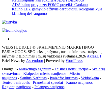
Ar Singapūras gali sukurti ASEAN Blackrock?
ADA kainų prognozė: FOMC poveikis Cardano
Kauno LEZ gamykloje žuvus darbuotojui, kolegoms kyla
klausimų dėl saugumo
Akras
–
WEBSTUDIO.LT © SKAITMENINIO MARKETINGO
tai
PASLAUGOS. SEO tekstų rašymas, turinio kūrimas, straipsnių
žemės
rašymas ir talpinimas į mūsų valdomas svetaines.2026
Akras.LT
|
ploto
Brief News by
Ascendoor
| Powered by
WordPress
.
matavimo
vienetas-
Draugai: -
Marketingo agentūra
-
Teisinės konsultacijos
-
Skaidrių
Pagrindinis
skenavimas
-
Klaipedos miesto naujienos
-
Miesto
naujienos
-
Saulius Narbutas
-
Įvaizdžio kūrimas
-
Veidoskaita
-
Teniso treniruotės
- Pranešimai spaudai -
Kauno naujienos
-
Regionų naujienos
-
Palangos naujienos