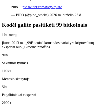
Nuo…
pic.twitter.com/hIey7tpRiZ
— PIPO (@pipo_stocks) 2026 m. birželio 25 d
Kodėl galite pasitikėti 99 bitkoinais
10+ metų
Įkurta 2013 m., „99Bitcoin“ komandos nariai yra kriptovaliutų
ekspertai nuo „Bitcoin“ pradžios.
90h+
Savaitinis tyrimas
100k+
Mėnesio skaitytojai
50+
Pagalbininkai ekspertai
2000+