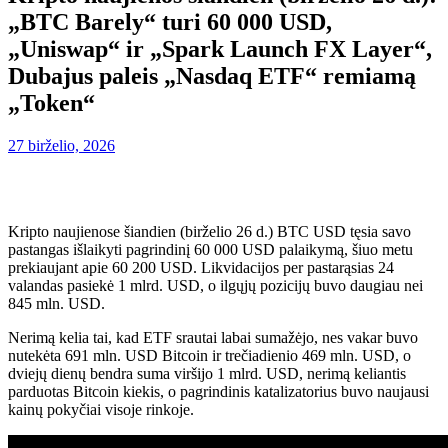
„BTC Barely“ turi 60 000 USD,
„Uniswap“ ir „Spark Launch FX Layer“,
Dubajus paleis „Nasdaq ETF“ remiamą
„Token“
27 birželio, 2026
Kripto naujienose šiandien (birželio 26 d.) BTC USD tęsia savo
pastangas išlaikyti pagrindinį 60 000 USD palaikymą, šiuo metu
prekiaujant apie 60 200 USD. Likvidacijos per pastarąsias 24
valandas pasiekė 1 mlrd. USD, o ilgųjų pozicijų buvo daugiau nei
845 mln. USD.
Nerimą kelia tai, kad ETF srautai labai sumažėjo, nes vakar buvo
nutekėta 691 mln. USD Bitcoin ir trečiadienio 469 mln. USD, o
dviejų dienų bendra suma viršijo 1 mlrd. USD, nerimą keliantis
parduotas Bitcoin kiekis, o pagrindinis katalizatorius buvo naujausi
kainų pokyčiai visoje rinkoje.