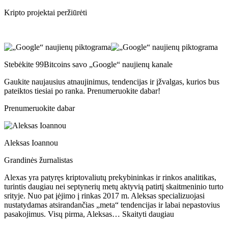
Kripto projektai peržiūrėti
Stebėkite 99Bitcoins savo „Google“ naujienų kanale
Gaukite naujausius atnaujinimus, tendencijas ir įžvalgas, kurios bus
pateiktos tiesiai po ranka. Prenumeruokite dabar!
Prenumeruokite dabar
Aleksas Ioannou
Grandinės žurnalistas
Alexas yra patyręs kriptovaliutų prekybininkas ir rinkos analitikas,
turintis daugiau nei septynerių metų aktyvią patirtį skaitmeninio turto
srityje. Nuo pat įėjimo į rinkas 2017 m. Aleksas specializuojasi
nustatydamas atsirandančias „meta“ tendencijas ir labai nepastovius
pasakojimus. Visų pirma, Aleksas… Skaityti daugiau