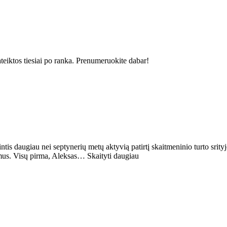
ateiktos tiesiai po ranka. Prenumeruokite dabar!
intis daugiau nei septynerių metų aktyvią patirtį skaitmeninio turto srit
imus. Visų pirma, Aleksas… Skaityti daugiau