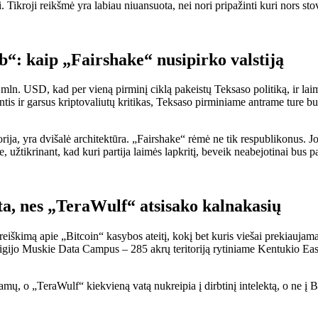
i. Tikroji reikšmė yra labiau niuansuota, nei nori pripažinti kuri nors sto
: kaip „Fairshake“ nusipirko valstiją
9 mln. USD, kad per vieną pirminį ciklą pakeistų Teksaso politiką, ir laim
tis ir garsus kriptovaliutų kritikas, Teksaso pirminiame antrame ture 
istorija, yra dvišalė architektūra. „Fairshake“ rėmė ne tik respublikonus. J
tikrinant, kad kuri partija laimės lapkritį, beveik neabejotinai bus pa
ta, nes „TeraWulf“ atsisako kalnakasių
reiškimą apie „Bitcoin“ kasybos ateitį, kokį bet kuris viešai prekiauja
igijo Muskie Data Campus – 285 akrų teritoriją rytiniame Kentukio East
amų, o „TeraWulf“ kiekvieną vatą nukreipia į dirbtinį intelektą, o ne 