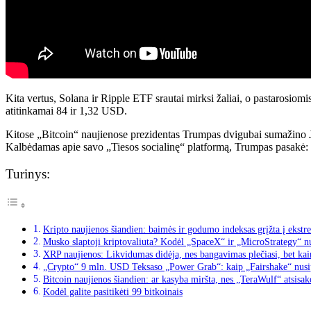
Kita vertus, Solana ir Ripple ETF srautai mirksi žaliai, o pastarosiom
atitinkamai 84 ir 1,32 USD.
Kitose „Bitcoin“ naujienose prezidentas Trumpas dvigubai sumažino JAV
Kalbėdamas apie savo „Tiesos socialinę“ platformą, Trumpas pasakė: „
Turinys:
Kripto naujienos šiandien: baimės ir godumo indeksas grįžta į ekstre
Musko slaptoji kriptovaliuta? Kodėl „SpaceX“ ir „MicroStrategy“ nu
XRP naujienos: Likvidumas didėja, nes bangavimas plečiasi, bet kain
„Crypto“ 9 mln. USD Teksaso „Power Grab“: kaip „Fairshake“ nusip
Bitcoin naujienos šiandien: ar kasyba miršta, nes „TeraWulf“ atsisak
Kodėl galite pasitikėti 99 bitkoinais