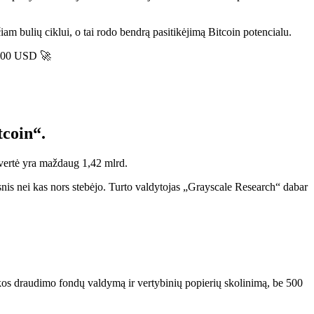
am bulių ciklui, o tai rodo bendrą pasitikėjimą Bitcoin potencialu.
 000 USD 🚀
tcoin“.
 vertė yra maždaug 1,42 mlrd.
esnis nei kas nors stebėjo. Turto valdytojas „Grayscale Research“ dabar
ikos draudimo fondų valdymą ir vertybinių popierių skolinimą, be 500