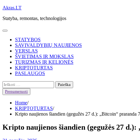
Skip
Akras.LT
to
Statyba, remontas, technologijos
content
STATYBOS
SAVIVALDYBIŲ NAUJIENOS
VERSLAS
ŠVIETIMAS IR MOKSLAS
TURIZMAS IR KELIONĖS
KRIPTOTURTAS
PASLAUGOS
Ieškoti:
Prenumeruoti
Home
KRIPTOTURTAS
Kripto naujienos šiandien (gegužės 27 d.): „Bitcoin“ praranda 
Kripto naujienos šiandien (gegužės 27 d.):