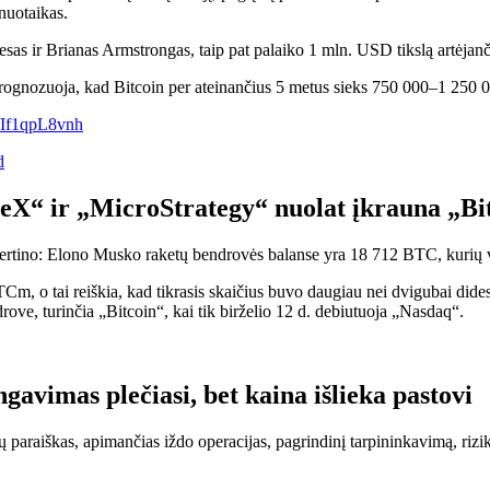
 nuotaikas.
sas ir Brianas Armstrongas, taip pat palaiko 1 mln. USD tikslą artėjanči
ognozuoja, kad Bitcoin per ateinančius 5 metus sieks 750 000–1 250
m/If1qpL8vnh
d
eX“ ir „MicroStrategy“ nuolat įkrauna „Bi
eįvertino: Elono Musko raketų bendrovės balanse yra 18 712 BTC, kurių
 BTCm, o tai reiškia, kad tikrasis skaičius buvo daugiau nei dvigubai did
rove, turinčia „Bitcoin“, kai tik birželio 12 d. debiutuoja „Nasdaq“.
avimas plečiasi, bet kaina išlieka pastovi
paraiškas, apimančias iždo operacijas, pagrindinį tarpininkavimą, riz