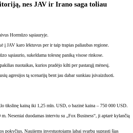
toriją, nes JAV ir Irano saga toliau
aivus Hormūzo sąsiauryje.
 į JAV karo lėktuvus per ir taip trapias paliaubas regione.
mūzo sąsiaurio, sukeldama tolesnę paniką visose rinkose.
kilias nuotaikas, kurios pradėjo kilti per pastarąjį mėnesį.
pusių agresijos tą scenarijų bent jau dabar sunkiau įsivaizduoti.
lo tikslinę kainą iki 1,25 mln. USD, o bazinė kaina – 750 000 USD.
 m. Neseniai duodamas interviu su „Fox Business“, ji aptarė kylančią
os pokyčius. Naujiems investuotojams labai svarbu suprasti šias