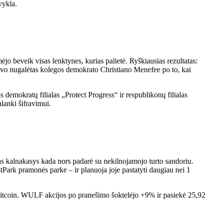
vykla.
ėjo beveik visas lenktynes, kurias palietė. Ryškiausias rezultatas:
buvo nugalėtas kolegos demokrato Christiano Menefee po to, kai
os demokratų filialas „Protect Progress“ ir respublikonų filialas
lanki šifravimui.
mas kalnakasys kada nors padarė su nekilnojamojo turto sandoriu.
Park pramonės parke – ir planuoja joje pastatyti daugiau nei 1
į Bitcoin. WULF akcijos po pranešimo šoktelėjo +9% ir pasiekė 25,92