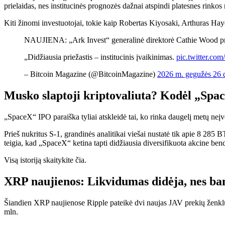
prielaidas, nes institucinės prognozės dažnai atspindi platesnes rinkos
Kiti žinomi investuotojai, tokie kaip Robertas Kiyosaki, Arthuras Haye
NAUJIENA: „Ark Invest“ generalinė direktorė Cathie Wood pr
„Didžiausia priežastis – institucinis įvaikinimas.
pic.twitter.co
– Bitcoin Magazine (@BitcoinMagazine)
2026 m. gegužės 26 
Musko slaptoji kriptovaliuta? Kodėl „Spac
„SpaceX“ IPO paraiška tyliai atskleidė tai, ko rinka daugelį metų n
Prieš nukritus S-1, grandinės analitikai viešai nustatė tik apie 8 285
teigia, kad „SpaceX“ ketina tapti didžiausia diversifikuota akcine bend
Visą istoriją skaitykite čia.
XRP naujienos: Likvidumas didėja, nes bang
Šiandien XRP naujienose Ripple pateikė dvi naujas JAV prekių ženklų 
mln.