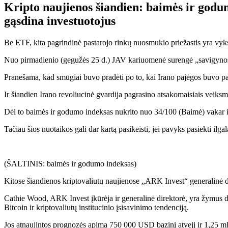
Kripto naujienos šiandien: baimės ir godumo
gąsdina investuotojus
Be ETF, kita pagrindinė pastarojo rinkų nuosmukio priežastis yra vyk
Nuo pirmadienio (gegužės 25 d.) JAV kariuomenė surengė „savigynos s
Pranešama, kad smūgiai buvo pradėti po to, kai Irano pajėgos buvo pas
Ir šiandien Irano revoliucinė gvardija pagrasino atsakomaisiais veiksm
Dėl to baimės ir godumo indeksas nukrito nuo 34/100 (Baimė) vakar iki 
Tačiau šios nuotaikos gali dar kartą pasikeisti, jei pavyks pasiekti ilga
(ŠALTINIS: baimės ir godumo indeksas)
Kitose šiandienos kriptovaliutų naujienose „ARK Invest“ generalinė 
Cathie Wood, ARK Invest įkūrėja ir generalinė direktorė, yra žymus d
Bitcoin ir kriptovaliutų institucinio įsisavinimo tendenciją.
Jos atnaujintos prognozės apima 750 000 USD bazinį atvejį ir 1,25 mln