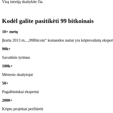
Visą istoriją skaitykite čia.
Kodėl galite pasitikėti 99 bitkoinais
10+ metų
Įkurta 2013 m., „99Bitcoin“ komandos nariai yra kriptovaliutų eksper
90h+
Savaitinis tyrimas
100k+
Mėnesio skaitytojai
50+
Pagalbininkai ekspertai
2000+
Kripto projektai peržiūrėti