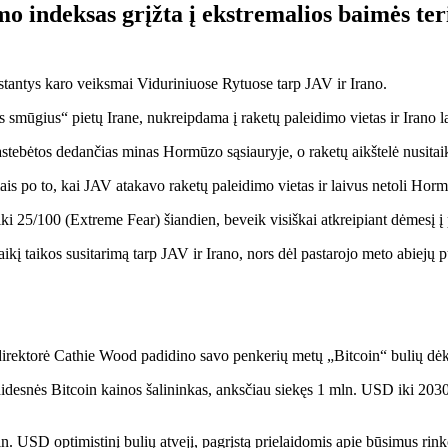
 indeksas grįžta į ekstremalios baimės teri
stantys karo veiksmai Viduriniuose Rytuose tarp JAV ir Irano.
mūgius“ pietų Irane, nukreipdama į raketų paleidimo vietas ir Irano l
tebėtos dedančias minas Hormūzo sąsiauryje, o raketų aikštelė nusitaikė
ais po to, kai JAV atakavo raketų paleidimo vietas ir laivus netoli Hor
25/100 (Extreme Fear) šiandien, beveik visiškai atkreipiant dėmesį į pa
laikį taikos susitarimą tarp JAV ir Irano, nors dėl pastarojo meto abiejų 
direktorė Cathie Wood padidino savo penkerių metų „Bitcoin“ bulių dėk
idesnės Bitcoin kainos šalininkas, anksčiau siekęs 1 mln. USD iki 2030
. USD optimistinį bulių atvejį, pagrįstą prielaidomis apie būsimus rink