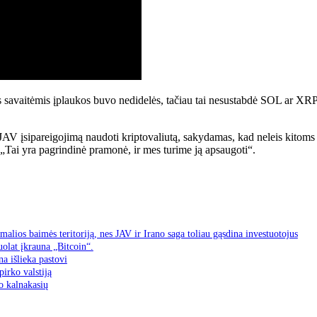
is savaitėmis įplaukos buvo nedidelės, tačiau tai nesustabdė SOL ar XRP
 įsipareigojimą naudoti kriptovaliutą, sakydamas, kad neleis kitoms ša
Tai yra pagrindinė pramonė, ir mes turime ją apsaugoti“.
malios baimės teritoriją, nes JAV ir Irano saga toliau gąsdina investuotojus
olat įkrauna „Bitcoin“.
a išlieka pastovi
irko valstiją
o kalnakasių