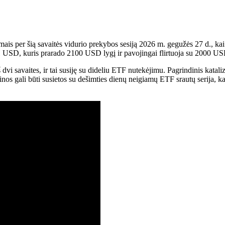
mais per šią savaitės vidurio prekybos sesiją 2026 m. gegužės 27 d., ka
 USD, kuris prarado 2100 USD lygį ir pavojingai flirtuoja su 2000 USD
dvi savaites, ir tai susiję su dideliu ETF nutekėjimu. Pagrindinis kata
inos gali būti susietos su dešimties dienų neigiamų ETF srautų serija,