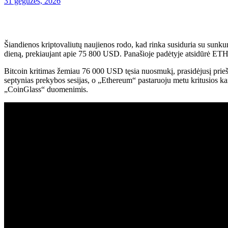
31 gegužės, 2026
Šiandienos kriptovaliutų naujienos rodo, kad rinka susiduria su sunku
dieną, prekiaujant apie 75 800 USD. Panašioje padėtyje atsidūrė ETH
Bitcoin kritimas žemiau 76 000 USD tęsia nuosmukį, prasidėjusį prieš 
septynias prekybos sesijas, o „Ethereum“ pastaruoju metu kritusios ka
„CoinGlass“ duomenimis.