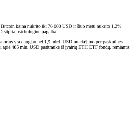
i Bitcoin kaina nukrito iki 76 000 USD ir šiuo metu nukrito 1,2%
 stipria psichologine pagalba.
lizatorius yra daugiau nei 1,9 mlrd. USD nutekėjimo per paskutines
 kai apie 485 mln. USD pasitraukė iš įvairių ETH ETF fondų, remiantis