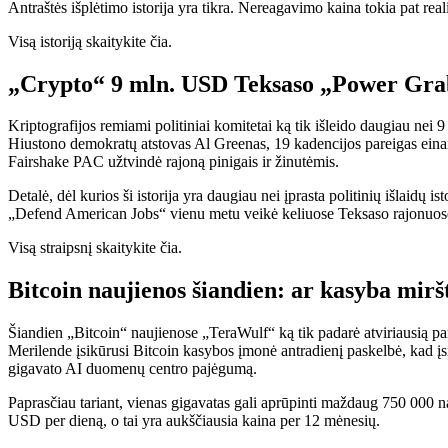
Antraštės išplėtimo istorija yra tikra. Nereagavimo kaina tokia pat real
Visą istoriją skaitykite čia.
„Crypto“ 9 mln. USD Teksaso „Power Grab“
Kriptografijos remiami politiniai komitetai ką tik išleido daugiau nei 
Hiustono demokratų atstovas Al Greenas, 19 kadencijos pareigas einan
Fairshake PAC užtvindė rajoną pinigais ir žinutėmis.
Detalė, dėl kurios ši istorija yra daugiau nei įprasta politinių išlaidų 
„Defend American Jobs“ vienu metu veikė keliuose Teksaso rajonuose, už
Visą straipsnį skaitykite čia.
Bitcoin naujienos šiandien: ar kasyba mirš
Šiandien „Bitcoin“ naujienose „TeraWulf“ ką tik padarė atviriausią pa
Merilende įsikūrusi Bitcoin kasybos įmonė antradienį paskelbė, kad įs
gigavato AI duomenų centro pajėgumą.
Paprasčiau tariant, vienas gigavatas gali aprūpinti maždaug 750 000 n
USD per dieną, o tai yra aukščiausia kaina per 12 mėnesių.