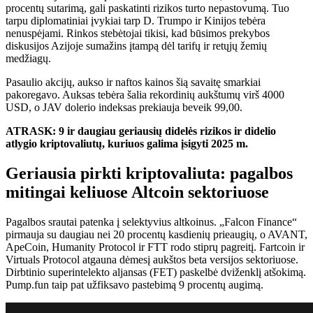
procentų sutarimą, gali paskatinti rizikos turto nepastovumą. Tuo
tarpu diplomatiniai įvykiai tarp D. Trumpo ir Kinijos tebėra
nenuspėjami. Rinkos stebėtojai tikisi, kad būsimos prekybos
diskusijos Azijoje sumažins įtampą dėl tarifų ir retųjų žemių
medžiagų.
Pasaulio akcijų, aukso ir naftos kainos šią savaitę smarkiai
pakoregavo. Auksas tebėra šalia rekordinių aukštumų virš 4000
USD, o JAV dolerio indeksas prekiauja beveik 99,00.
ATRASK: 9 ir daugiau geriausių didelės rizikos ir didelio
atlygio kriptovaliutų, kuriuos galima įsigyti 2025 m.
Geriausia pirkti kriptovaliuta: pagalbos
mitingai keliuose Altcoin sektoriuose
Pagalbos srautai patenka į selektyvius altkoinus. „Falcon Finance“
pirmauja su daugiau nei 20 procentų kasdienių prieaugių, o AVANT,
ApeCoin, Humanity Protocol ir FTT rodo stiprų pagreitį. Fartcoin ir
Virtuals Protocol atgauna dėmesį aukštos beta versijos sektoriuose.
Dirbtinio superintelekto aljansas (FET) paskelbė dviženklį atšokimą.
Pump.fun taip pat užfiksavo pastebimą 9 procentų augimą.