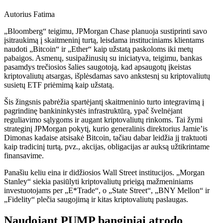
Autorius
Fatima
„Bloomberg“ teigimu, JPMorgan Chase planuoja sustiprinti savo
įsitraukimą į skaitmeninį turtą, leisdama instituciniams klientams
naudoti „Bitcoin“ ir „Ether“ kaip užstatą paskoloms iki metų
pabaigos. Asmenų, susipažinusių su iniciatyva, teigimu, bankas
pasamdys trečiosios šalies saugotoją, kad apsaugotų įkeistas
kriptovaliutų atsargas, išplėsdamas savo ankstesnį su kriptovaliutų
susietų ETF priėmimą kaip užstatą.
Šis žingsnis pabrėžia spartėjantį skaitmeninio turto integravimą į
pagrindinę bankininkystės infrastruktūrą, ypač švelnėjant
reguliavimo sąlygoms ir augant kriptovaliutų rinkoms. Tai žymi
strateginį JPMorgan pokytį, kurio generalinis direktorius Jamie’is
Dimonas kadaise atsisakė Bitcoin, tačiau dabar leidžia jį traktuoti
kaip tradicinį turtą, pvz., akcijas, obligacijas ar auksą užtikrintame
finansavime.
Panašiu keliu eina ir didžiosios Wall Street institucijos. „Morgan
Stanley“ siekia pasiūlyti kriptovaliutų prieigą mažmeniniams
investuotojams per „E*Trade“, o „State Street“, „BNY Mellon“ ir
„Fidelity“ plečia saugojimą ir kitas kriptovaliutų paslaugas.
Naudojant PUMP banginiai atrodo