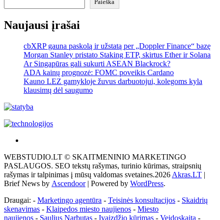
Paieška
Naujausi įrašai
cbXRP gauna paskolą ir užstatą per „Doppler Finance“ bazę
Morgan Stanley pristato Staking ETP, skirtus Ether ir Solana
Ar Singapūras gali sukurti ASEAN Blackrock?
ADA kainų prognozė: FOMC poveikis Cardano
Kauno LEZ gamykloje žuvus darbuotojui, kolegoms kyla
klausimų dėl saugumo
Akras
–
WEBSTUDIO.LT © SKAITMENINIO MARKETINGO
tai
PASLAUGOS. SEO tekstų rašymas, turinio kūrimas, straipsnių
žemės
rašymas ir talpinimas į mūsų valdomas svetaines.2026
Akras.LT
|
ploto
Brief News by
Ascendoor
| Powered by
WordPress
.
matavimo
vienetas-
Draugai: -
Marketingo agentūra
-
Teisinės konsultacijos
-
Skaidrių
Pagrindinis
skenavimas
-
Klaipedos miesto naujienos
-
Miesto
naujienos
-
Saulius Narbutas
-
Įvaizdžio kūrimas
-
Veidoskaita
-