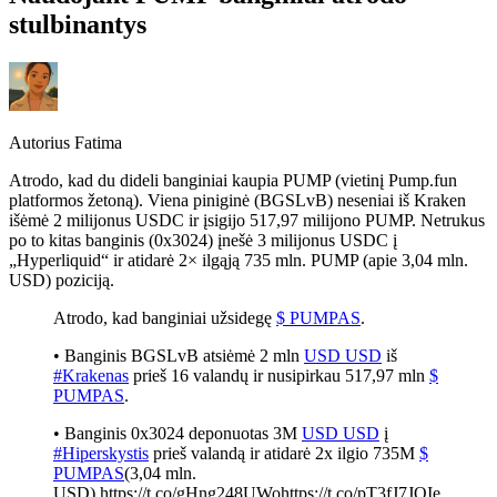
stulbinantys
Autorius
Fatima
Atrodo, kad du dideli banginiai kaupia PUMP (vietinį Pump.fun
platformos žetoną). Viena piniginė (BGSLvB) neseniai iš Kraken
išėmė 2 milijonus USDC ir įsigijo 517,97 milijono PUMP. Netrukus
po to kitas banginis (0x3024) įnešė 3 milijonus USDC į
„Hyperliquid“ ir atidarė 2× ilgąją 735 mln. PUMP (apie 3,04 mln.
USD) poziciją.
Atrodo, kad banginiai užsidegę
$ PUMPAS
.
• Banginis BGSLvB atsiėmė 2 mln
USD USD
iš
#Krakenas
prieš 16 valandų ir nusipirkau 517,97 mln
$
PUMPAS
.
• Banginis 0x3024 deponuotas 3M
USD USD
į
#Hiperskystis
prieš valandą ir atidarė 2x ilgio 735M
$
PUMPAS
(3,04 mln.
USD).https://t.co/gHng248UWohttps://t.co/pT3fJ7JQIe