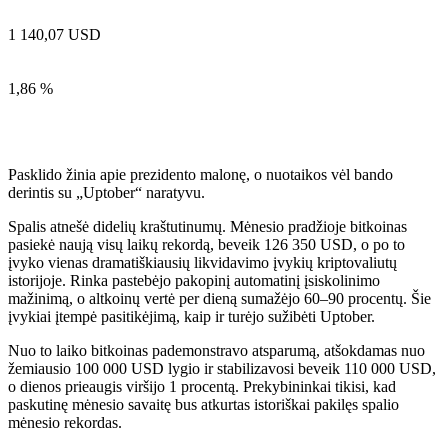
1 140,07 USD
1,86 %
Pasklido žinia apie prezidento malonę, o nuotaikos vėl bando
derintis su „Uptober“ naratyvu.
Spalis atnešė didelių kraštutinumų. Mėnesio pradžioje bitkoinas
pasiekė naują visų laikų rekordą, beveik 126 350 USD, o po to
įvyko vienas dramatiškiausių likvidavimo įvykių kriptovaliutų
istorijoje. Rinka pastebėjo pakopinį automatinį įsiskolinimo
mažinimą, o altkoinų vertė per dieną sumažėjo 60–90 procentų. Šie
įvykiai įtempė pasitikėjimą, kaip ir turėjo sužibėti Uptober.
Nuo to laiko bitkoinas pademonstravo atsparumą, atšokdamas nuo
žemiausio 100 000 USD lygio ir stabilizavosi beveik 110 000 USD,
o dienos prieaugis viršijo 1 procentą. Prekybininkai tikisi, kad
paskutinę mėnesio savaitę bus atkurtas istoriškai pakilęs spalio
mėnesio rekordas.