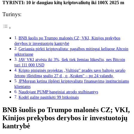
TYRINTI: 10 ir daugiau kitų kriptovaliutų iki 100X 2025 m
Turinys:
BNB šuolis po Trumpo malonės CZ; VKI, Kinijos prekybos
derybos ir investuotojų kantrybė
Geriausia pirkti kriptovaliuta: pagalbos mitingai keliuose Altcoin
sektoriuose
JAV VKI atvėsta iki 3%, šiek tiek žemiau lūkesčių, nes Bitcoin
turi 111 000 USD
Kripto piniginės projektas „Vultisig“ pradės savo baltojo sąrašo
žetonų išleidimą spalio 27 d., o „Kraken“ – po 24 valandų.
JPMorgan ketina išplėsti kriptovaliutų finansavimą instituciniams
klientams
Naudojant PUMP banginiai atrodo stulbinantys
Kodėl galite pasitikėti 99 bitkoinais
BNB šuolis po Trumpo malonės CZ; VKI,
Kinijos prekybos derybos ir investuotojų
kantrybė