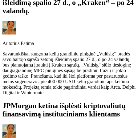
išleidimą spalio 27 d., o „Kraken“ – po 24
valandų.
Autorius
Fatima
Savarankiškai saugoma kelių grandinių piniginė „Vultisig“ pradės
savo baltojo sąrašo žetonų išleidimą spalio 27 d., o po 24 valandų
bus planuojama įtraukti į Kraken sąrašą. „Vultisig“ siūlo tiesioginę
daugiagrandinę MPC piniginės sąsają be pradinių frazių ir jokio
gedimo taško. Pranešama, kad iki šiol platforma per pastaruosius
metus sugeneravo apie 400 000 USD kelių grandinių apsikeitimo
mokesčių. Projektą remia tokie pagrindiniai vardai kaip Arca, Delphi
Digital ir Wintermute.
JPMorgan ketina išplėsti kriptovaliutų
finansavimą instituciniams klientams