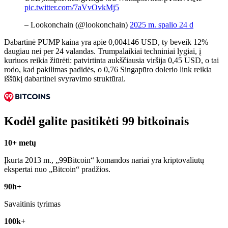
pic.twitter.com/7aVvOvkMj5
– Lookonchain (@lookonchain)
2025 m. spalio 24 d
Dabartinė PUMP kaina yra apie 0,004146 USD, ty beveik 12%
daugiau nei per 24 valandas. Trumpalaikiai techniniai lygiai, į
kuriuos reikia žiūrėti: patvirtinta aukščiausia viršija 0,45 USD, o tai
rodo, kad pakilimas padidės, o 0,76 Singapūro dolerio link reikia
iššūkį dabartinei svyravimo struktūrai.
Kodėl galite pasitikėti 99 bitkoinais
10+ metų
Įkurta 2013 m., „99Bitcoin“ komandos nariai yra kriptovaliutų
ekspertai nuo „Bitcoin“ pradžios.
90h+
Savaitinis tyrimas
100k+