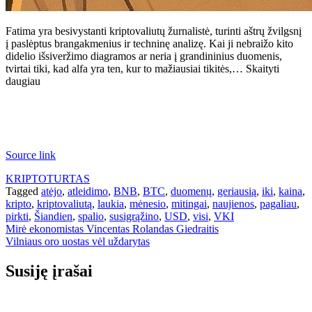
Fatima yra besivystanti kriptovaliutų žurnalistė, turinti aštrų žvilgsnį
į paslėptus brangakmenius ir techninę analizę. Kai ji nebraižo kito
didelio išsiveržimo diagramos ar neria į grandininius duomenis,
tvirtai tiki, kad alfa yra ten, kur to mažiausiai tikitės,… Skaityti
daugiau
Source link
KRIPTOTURTAS
Tagged
atėjo
,
atleidimo
,
BNB
,
BTC
,
duomenų
,
geriausią
,
iki
,
kaina
,
kripto
,
kriptovaliutą
,
laukia
,
mėnesio
,
mitingai
,
naujienos
,
pagaliau
,
pirkti
,
Šiandien
,
spalio
,
susigrąžino
,
USD
,
visi
,
VKI
Navigacija
Mirė ekonomistas Vincentas Rolandas Giedraitis
Vilniaus oro uostas vėl uždarytas
tarp
įrašų
Susiję įrašai