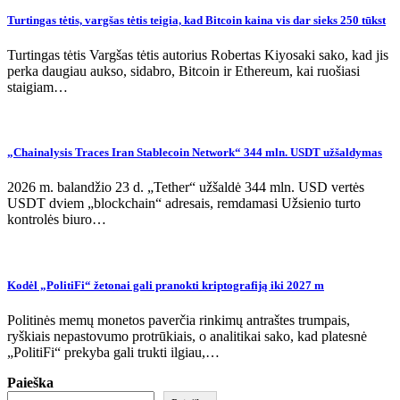
Turtingas tėtis, vargšas tėtis teigia, kad Bitcoin kaina vis dar sieks 250 tūkst
Turtingas tėtis Vargšas tėtis autorius Robertas Kiyosaki sako, kad jis
perka daugiau aukso, sidabro, Bitcoin ir Ethereum, kai ruošiasi
staigiam…
„Chainalysis Traces Iran Stablecoin Network“ 344 mln. USDT užšaldymas
2026 m. balandžio 23 d. „Tether“ užšaldė 344 mln. USD vertės
USDT dviem „blockchain“ adresais, remdamasi Užsienio turto
kontrolės biuro…
Kodėl „PolitiFi“ žetonai gali pranokti kriptografiją iki 2027 m
Politinės memų monetos paverčia rinkimų antraštes trumpais,
ryškiais nepastovumo protrūkiais, o analitikai sako, kad platesnė
„PolitiFi“ prekyba gali trukti ilgiau,…
Paieška