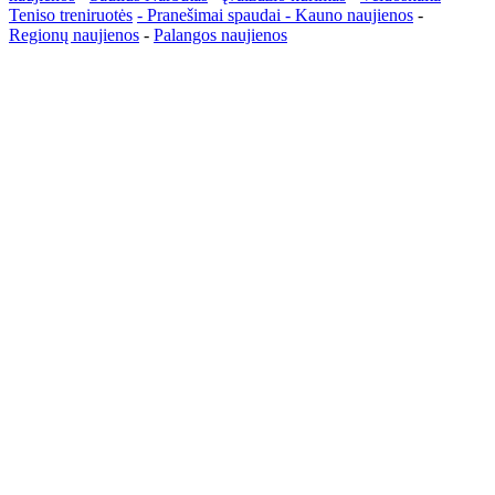
Teniso treniruotės
- Pranešimai spaudai -
Kauno naujienos
-
Regionų naujienos
-
Palangos naujienos