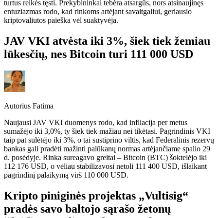
turtus reikės tęsti. Prekybininkai tebėra atsargūs, nors atsinaujinęs
entuziazmas rodo, kad rinkoms artėjant savaitgaliui, geriausio
kriptovaliutos paieška vėl suaktyvėja.
JAV VKI atvėsta iki 3%, šiek tiek žemiau
lūkesčių, nes Bitcoin turi 111 000 USD
Autorius
Fatima
Naujausi JAV VKI duomenys rodo, kad infliacija per metus
sumažėjo iki 3,0%, ty šiek tiek mažiau nei tikėtasi. Pagrindinis VKI
taip pat sulėtėjo iki 3%, o tai sustiprino viltis, kad Federalinis rezervų
bankas gali pradėti mažinti palūkanų normas artėjančiame spalio 29
d. posėdyje. Rinka sureagavo greitai – Bitcoin (BTC) šoktelėjo iki
112 176 USD, o vėliau stabilizavosi netoli 111 400 USD, išlaikant
pagrindinį palaikymą virš 110 000 USD.
Kripto piniginės projektas „Vultisig“
pradės savo baltojo sąrašo žetonų