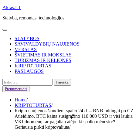
Skip
Akras.LT
to
Statyba, remontas, technologijos
content
STATYBOS
SAVIVALDYBIŲ NAUJIENOS
VERSLAS
ŠVIETIMAS IR MOKSLAS
TURIZMAS IR KELIONĖS
KRIPTOTURTAS
PASLAUGOS
Ieškoti:
Prenumeruoti
Home
KRIPTOTURTAS
Kripto naujienos šiandien, spalio 24 d. – BNB mitingai po CZ
Atleidimo, BTC kaina susigrąžino 110 000 USD ir visi laukia
VKI duomenų: ar pagaliau atėjo iki spalio mėnesio?!
Geriausia pirkti kriptovaliuta