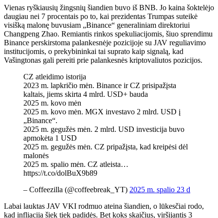
Vienas ryškiausių žingsnių šiandien buvo iš BNB. Jo kaina šoktelėjo
daugiau nei 7 procentais po to, kai prezidentas Trumpas suteikė
visišką malonę buvusiam „Binance“ generaliniam direktoriui
Changpeng Zhao. Remiantis rinkos spekuliacijomis, šiuo sprendimu
Binance perskirstoma palankesnėje pozicijoje su JAV reguliavimo
institucijomis, o prekybininkai tai suprato kaip signalą, kad
Vašingtonas gali pereiti prie palankesnės kriptovaliutos pozicijos.
CZ atleidimo istorija
2023 m. lapkričio mėn. Binance ir CZ prisipažįsta
kaltais, jiems skirta 4 mlrd. USD+ bauda
2025 m. kovo mėn
2025 m. kovo mėn. MGX investavo 2 mlrd. USD į
„Binance“.
2025 m. gegužės mėn. 2 mlrd. USD investicija buvo
apmokėta 1 USD
2025 m. gegužės mėn. CZ pripažįsta, kad kreipėsi dėl
malonės
2025 m. spalio mėn. CZ atleista…
https://t.co/dolBuX9b89
– Coffeezilla (@coffeebreak_YT)
2025 m. spalio 23 d
Labai lauktas JAV VKI rodmuo ateina šiandien, o lūkesčiai rodo,
kad infliacija šiek tiek padidės. Bet koks skaičius, viršijantis 3