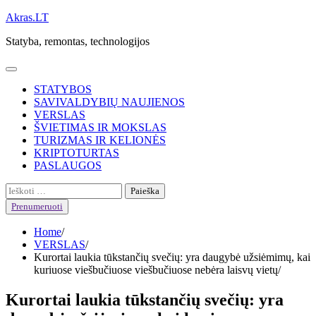
Skip
Akras.LT
to
Statyba, remontas, technologijos
content
STATYBOS
SAVIVALDYBIŲ NAUJIENOS
VERSLAS
ŠVIETIMAS IR MOKSLAS
TURIZMAS IR KELIONĖS
KRIPTOTURTAS
PASLAUGOS
Ieškoti:
Prenumeruoti
Home
VERSLAS
Kurortai laukia tūkstančių svečių: yra daugybė užsiėmimų, kai
kuriuose viešbučiuose viešbučiuose nebėra laisvų vietų
Kurortai laukia tūkstančių svečių: yra