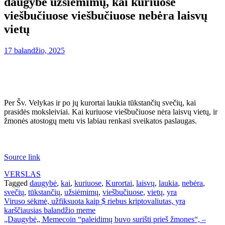
daugybė užsiėmimų, kai kuriuose
viešbučiuose viešbučiuose nebėra laisvų
vietų
17 balandžio, 2025
Per Šv. Velykas ir po jų kurortai laukia tūkstančių svečių, kai
prasidės moksleiviai. Kai kuriuose viešbučiuose nėra laisvų vietų, ir
žmonės atostogų metu vis labiau renkasi sveikatos paslaugas.
Source link
VERSLAS
Tagged
daugybė
,
kai
,
kuriuose
,
Kurortai
,
laisvų
,
laukia
,
nebėra
,
svečių
,
tūkstančių
,
užsiėmimų
,
viešbučiuose
,
vietų
,
yra
Navigacija
Viruso sėkmė, užfiksuota kaip $ riebus kriptovaliutas, yra
karščiausias balandžio meme
tarp
„Daugybė„ Memecoin “paleidimų buvo surišti prieš žmones“, –