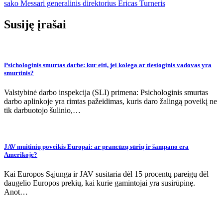
įrašų
sako Messari generalinis direktorius Ericas Turneris
Susiję įrašai
Psichologinis smurtas darbe: kur eiti, jei kolega ar tiesioginis vadovas yra
smurtinis?
Valstybinė darbo inspekcija (SLI) primena: Psichologinis smurtas
darbo aplinkoje yra rimtas pažeidimas, kuris daro žalingą poveikį ne
tik darbuotojo šulinio,…
JAV muitinių poveikis Europai: ar prancūzų sūrių ir šampano era
Amerikoje?
Kai Europos Sąjunga ir JAV susitaria dėl 15 procentų pareigų dėl
daugelio Europos prekių, kai kurie gamintojai yra susirūpinę.
Anot…