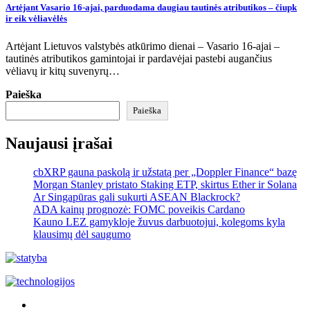
Artėjant Vasario 16-ajai, parduodama daugiau tautinės atributikos – čiupk
ir eik vėliavėlės
Artėjant Lietuvos valstybės atkūrimo dienai – Vasario 16-ajai –
tautinės atributikos gamintojai ir pardavėjai pastebi augančius
vėliavų ir kitų suvenyrų…
Paieška
Paieška
Naujausi įrašai
cbXRP gauna paskolą ir užstatą per „Doppler Finance“ bazę
Morgan Stanley pristato Staking ETP, skirtus Ether ir Solana
Ar Singapūras gali sukurti ASEAN Blackrock?
ADA kainų prognozė: FOMC poveikis Cardano
Kauno LEZ gamykloje žuvus darbuotojui, kolegoms kyla
klausimų dėl saugumo
Akras