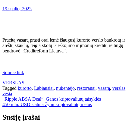
19 spalio, 2025
Praeitą vasarą prasti orai lėmė išaugusį kurorto verslo bankrotų ir
areštų skaičių, teigia skolų išieškojimo ir įmonių kreditų reitingų
bendrovė „Creditreform Lietuva“.
Source link
VERSLAS
Tagged
kurorto
,
Labiausiai
,
nukentėjo
,
restoranai
,
vasarą
,
verslas
,
vėsią
Navigacija
„Ripple ABSA Deal“, Ganos kriptovaliutų taisyklės
450 mln. USD statula žymi kriptovaliutų metus
tarp
įrašų
Susiję įrašai