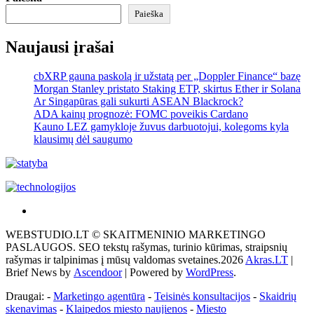
Paieška
Naujausi įrašai
cbXRP gauna paskolą ir užstatą per „Doppler Finance“ bazę
Morgan Stanley pristato Staking ETP, skirtus Ether ir Solana
Ar Singapūras gali sukurti ASEAN Blackrock?
ADA kainų prognozė: FOMC poveikis Cardano
Kauno LEZ gamykloje žuvus darbuotojui, kolegoms kyla
klausimų dėl saugumo
Akras
–
WEBSTUDIO.LT © SKAITMENINIO MARKETINGO
tai
PASLAUGOS. SEO tekstų rašymas, turinio kūrimas, straipsnių
žemės
rašymas ir talpinimas į mūsų valdomas svetaines.2026
Akras.LT
|
ploto
Brief News by
Ascendoor
| Powered by
WordPress
.
matavimo
vienetas-
Draugai: -
Marketingo agentūra
-
Teisinės konsultacijos
-
Skaidrių
Pagrindinis
skenavimas
-
Klaipedos miesto naujienos
-
Miesto