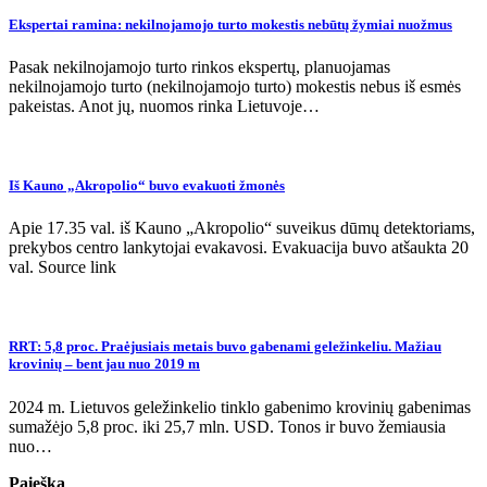
Ekspertai ramina: nekilnojamojo turto mokestis nebūtų žymiai nuožmus
Pasak nekilnojamojo turto rinkos ekspertų, planuojamas
nekilnojamojo turto (nekilnojamojo turto) mokestis nebus iš esmės
pakeistas. Anot jų, nuomos rinka Lietuvoje…
Iš Kauno „Akropolio“ buvo evakuoti žmonės
Apie 17.35 val. iš Kauno „Akropolio“ suveikus dūmų detektoriams,
prekybos centro lankytojai evakavosi. Evakuacija buvo atšaukta 20
val. Source link
RRT: 5,8 proc. Praėjusiais metais buvo gabenami geležinkeliu. Mažiau
krovinių – bent jau nuo 2019 m
2024 m. Lietuvos geležinkelio tinklo gabenimo krovinių gabenimas
sumažėjo 5,8 proc. iki 25,7 mln. USD. Tonos ir buvo žemiausia
nuo…
Paieška