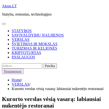
Skip
Akras.LT
to
Statyba, remontas, technologijos
content
STATYBOS
SAVIVALDYBIŲ NAUJIENOS
VERSLAS
ŠVIETIMAS IR MOKSLAS
TURIZMAS IR KELIONĖS
KRIPTOTURTAS
PASLAUGOS
Ieškoti:
Prenumeruoti
Home
VERSLAS
Kurorto verslas vėsią vasarą: labiausiai nukentėjo restoranai
Kurorto verslas vėsią vasarą: labiausiai
nukentėjo restoranai