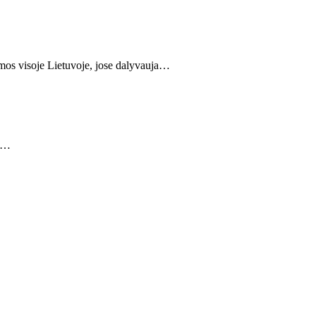
kamos visoje Lietuvoje, jose dalyvauja…
t.…