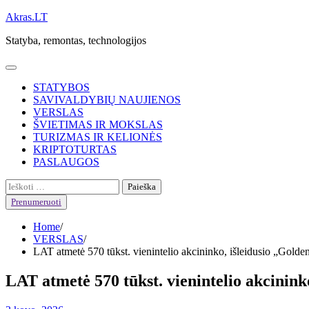
Skip
Akras.LT
to
Statyba, remontas, technologijos
content
STATYBOS
SAVIVALDYBIŲ NAUJIENOS
VERSLAS
ŠVIETIMAS IR MOKSLAS
TURIZMAS IR KELIONĖS
KRIPTOTURTAS
PASLAUGOS
Ieškoti:
Prenumeruoti
Home
VERSLAS
LAT atmetė 570 tūkst. vienintelio akcininko, išleidusio „Golden
LAT atmetė 570 tūkst. vienintelio akcinink