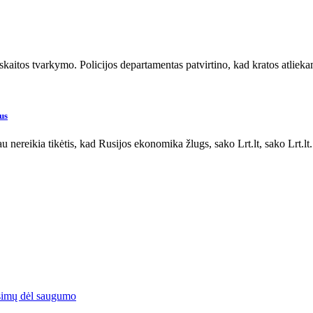
pskaitos tvarkymo. Policijos departamentas patvirtino, kad kratos atlie
us
au nereikia tikėtis, kad Rusijos ekonomika žlugs, sako Lrt.lt, sako Lrt.l
simų dėl saugumo