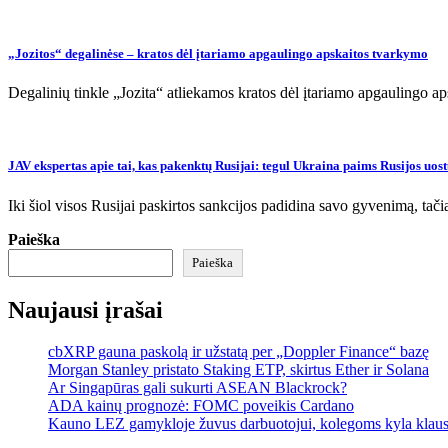
„Jozitos“ degalinėse – kratos dėl įtariamo apgaulingo apskaitos tvarkymo
Degalinių tinkle „Jozita“ atliekamos kratos dėl įtariamo apgaulingo a
JAV ekspertas apie tai, kas pakenktų Rusijai: tegul Ukraina paims Rusijos uost
Iki šiol visos Rusijai paskirtos sankcijos padidina savo gyvenimą, tači
Paieška
Paieška
Naujausi įrašai
cbXRP gauna paskolą ir užstatą per „Doppler Finance“ bazę
Morgan Stanley pristato Staking ETP, skirtus Ether ir Solana
Ar Singapūras gali sukurti ASEAN Blackrock?
ADA kainų prognozė: FOMC poveikis Cardano
Kauno LEZ gamykloje žuvus darbuotojui, kolegoms kyla klau