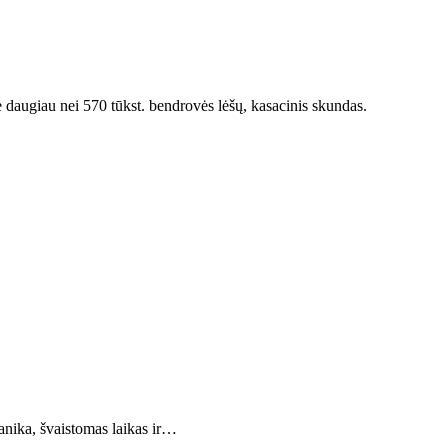
 daugiau nei 570 tūkst. bendrovės lėšų, kasacinis skundas.
Panika, švaistomas laikas ir…