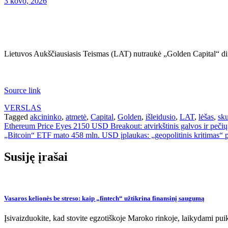
3 kovo, 2026
Lietuvos Aukščiausiasis Teismas (LAT) nutraukė „Golden Capital“ direk
Source link
VERSLAS
Tagged
akcininko
,
atmetė
,
Capital
,
Golden
,
išleidusio
,
LAT
,
lėšas
,
sk
Navigacija
Ethereum Price Eyes 2150 USD Breakout: atvirkštinis galvos ir peči
„Bitcoin“ ETF mato 458 mln. USD įplaukas: „geopolitinis kritimas“ 
tarp
įrašų
Susiję įrašai
Vasaros kelionės be streso: kaip „fintech“ užtikrina finansinį saugumą
Įsivaizduokite, kad stovite egzotiškoje Maroko rinkoje, laikydami pui