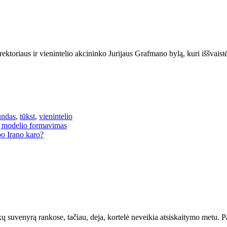
toriaus ir vienintelio akcininko Jurijaus Grafmano bylą, kuri iššvaistė
undas
,
tūkst
,
vienintelio
ų modelio formavimas
po Irano karo?
kų suvenyrą rankose, tačiau, deja, kortelė neveikia atsiskaitymo metu. 