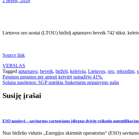
2 liepos, 2026
Lietuvos oro uostai (LTOU) birželį aptarnavo beveik 742 tūkst. keleivi
Source link
VERSLAS
Tagged
aptarnavo
,
beveik
,
birželį
,
keleivių
,
Lietuvos
,
oro
,
rekordinį
,
s
Navigacija
Pajamos pajamos per antrąjį ketvirtį sumažėjo 41%.
Solana naujienos: SGP suteikia Stakeriams nepaisymo galią
tarp
įrašų
Susiję įrašai
ESO naujovė – savitarnos vartotojams įdiegtas dviejų veiksnių autentifikavim
Nuo birželio vidurio „Energijos skirmish operatorius“ (ESO) savitar