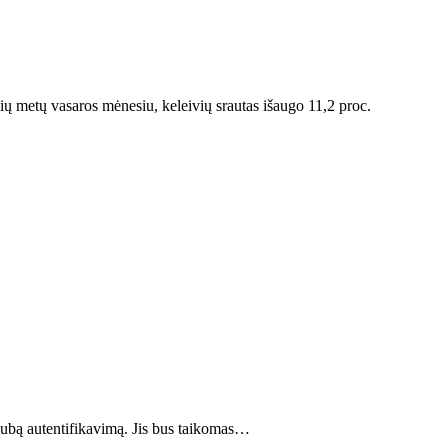
sių metų vasaros mėnesiu, keleivių srautas išaugo 11,2 proc.
gubą autentifikavimą. Jis bus taikomas…