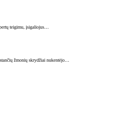
pertų teigimu, įsigaliojus…
tūkstančių žmonių skrydžiai nukentėjo…