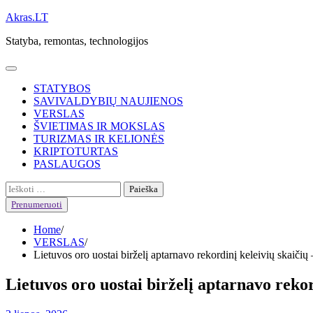
Skip
Akras.LT
to
Statyba, remontas, technologijos
content
STATYBOS
SAVIVALDYBIŲ NAUJIENOS
VERSLAS
ŠVIETIMAS IR MOKSLAS
TURIZMAS IR KELIONĖS
KRIPTOTURTAS
PASLAUGOS
Ieškoti:
Prenumeruoti
Home
VERSLAS
Lietuvos oro uostai birželį aptarnavo rekordinį keleivių skaičių
Lietuvos oro uostai birželį aptarnavo rekor