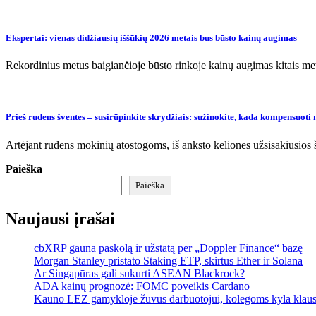
Ekspertai: vienas didžiausių iššūkių 2026 metais bus būsto kainų augimas
Rekordinius metus baigiančioje būsto rinkoje kainų augimas kitais met
Prieš rudens šventes – susirūpinkite skrydžiais: sužinokite, kada kompensuoti 
Artėjant rudens mokinių atostogoms, iš anksto keliones užsisakiusios
Paieška
Paieška
Naujausi įrašai
cbXRP gauna paskolą ir užstatą per „Doppler Finance“ bazę
Morgan Stanley pristato Staking ETP, skirtus Ether ir Solana
Ar Singapūras gali sukurti ASEAN Blackrock?
ADA kainų prognozė: FOMC poveikis Cardano
Kauno LEZ gamykloje žuvus darbuotojui, kolegoms kyla klau