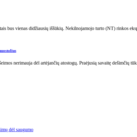
ais bus vienas didžiausių iššūkių. Nekilnojamojo turto (NT) rinkos eks
nuostolius
 šeimos nerimauja dėl artėjančių atostogų. Praėjusią savaitę dešimčių 
simų dėl saugumo