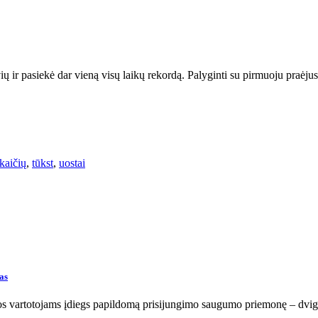
ų ir pasiekė dar vieną visų laikų rekordą. Palyginti su pirmuoju praėju
kaičių
,
tūkst
,
uostai
as
nos vartotojams įdiegs papildomą prisijungimo saugumo priemonę – dvi