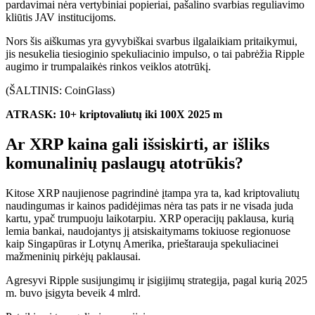
pardavimai nėra vertybiniai popieriai, pašalino svarbias reguliavimo
kliūtis JAV institucijoms.
Nors šis aiškumas yra gyvybiškai svarbus ilgalaikiam pritaikymui,
jis nesukelia tiesioginio spekuliacinio impulso, o tai pabrėžia Ripple
augimo ir trumpalaikės rinkos veiklos atotrūkį.
(ŠALTINIS: CoinGlass)
ATRASK: 10+ kriptovaliutų iki 100X 2025 m
Ar XRP kaina gali išsiskirti, ar išliks
komunalinių paslaugų atotrūkis?
Kitose XRP naujienose pagrindinė įtampa yra ta, kad kriptovaliutų
naudingumas ir kainos padidėjimas nėra tas pats ir ne visada juda
kartu, ypač trumpuoju laikotarpiu. XRP operacijų paklausa, kurią
lemia bankai, naudojantys jį atsiskaitymams tokiuose regionuose
kaip Singapūras ir Lotynų Amerika, prieštarauja spekuliacinei
mažmeninių pirkėjų paklausai.
Agresyvi Ripple susijungimų ir įsigijimų strategija, pagal kurią 2025
m. buvo įsigyta beveik 4 mlrd.