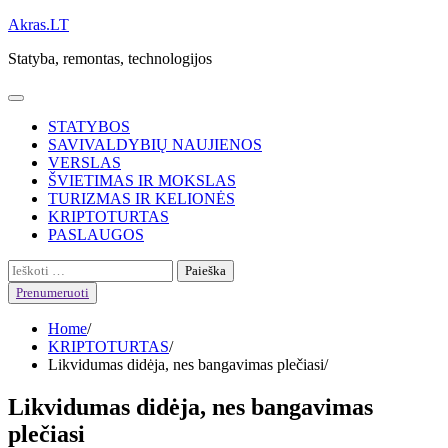
Skip
Akras.LT
to
Statyba, remontas, technologijos
content
STATYBOS
SAVIVALDYBIŲ NAUJIENOS
VERSLAS
ŠVIETIMAS IR MOKSLAS
TURIZMAS IR KELIONĖS
KRIPTOTURTAS
PASLAUGOS
Ieškoti:
Prenumeruoti
Home
KRIPTOTURTAS
Likvidumas didėja, nes bangavimas plečiasi
Likvidumas didėja, nes bangavimas
plečiasi