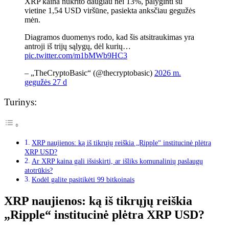
XRP kaina nukrito daugiau nei 13%, palyginti su
vietine 1,54 USD viršūne, pasiekta anksčiau gegužės
mėn.
Diagramos duomenys rodo, kad šis atsitraukimas yra
antroji iš trijų sąlygų, dėl kurių…
pic.twitter.com/m1bMWb9HC3
– „TheCryptoBasic“ (@thecryptobasic)
2026 m.
gegužės 27 d
Turinys:
XRP naujienos: ką iš tikrųjų reiškia „Ripple“ institucinė plėtra
XRP USD?
Ar XRP kaina gali išsiskirti, ar išliks komunalinių paslaugų
atotrūkis?
Kodėl galite pasitikėti 99 bitkoinais
XRP naujienos: ką iš tikrųjų reiškia
„Ripple“ institucinė plėtra XRP USD?