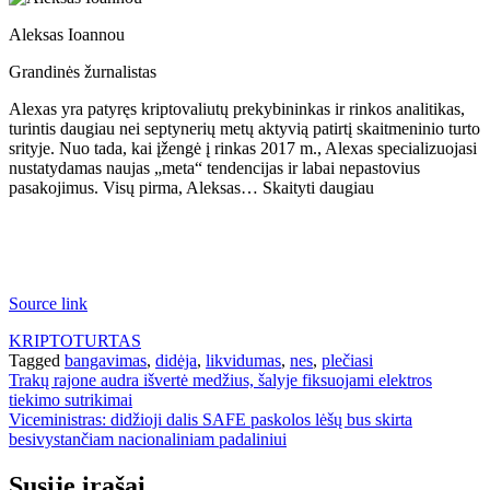
Aleksas Ioannou
Grandinės žurnalistas
Alexas yra patyręs kriptovaliutų prekybininkas ir rinkos analitikas,
turintis daugiau nei septynerių metų aktyvią patirtį skaitmeninio turto
srityje. Nuo tada, kai įžengė į rinkas 2017 m., Alexas specializuojasi
nustatydamas naujas „meta“ tendencijas ir labai nepastovius
pasakojimus. Visų pirma, Aleksas… Skaityti daugiau
Source link
KRIPTOTURTAS
Tagged
bangavimas
,
didėja
,
likvidumas
,
nes
,
plečiasi
Navigacija
Trakų rajone audra išvertė medžius, šalyje fiksuojami elektros
tiekimo sutrikimai
tarp
Viceministras: didžioji dalis SAFE paskolos lėšų bus skirta
įrašų
besivystančiam nacionaliniam padaliniui
Susiję įrašai