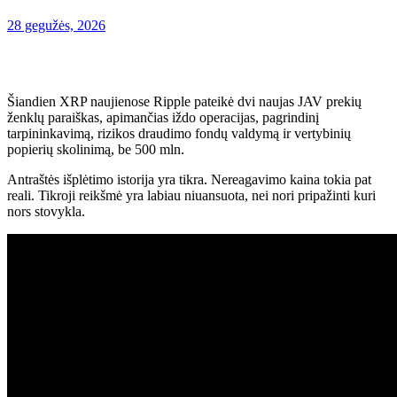
28 gegužės, 2026
Šiandien XRP naujienose Ripple pateikė dvi naujas JAV prekių
ženklų paraiškas, apimančias iždo operacijas, pagrindinį
tarpininkavimą, rizikos draudimo fondų valdymą ir vertybinių
popierių skolinimą, be 500 mln.
Antraštės išplėtimo istorija yra tikra. Nereagavimo kaina tokia pat
reali. Tikroji reikšmė yra labiau niuansuota, nei nori pripažinti kuri
nors stovykla.