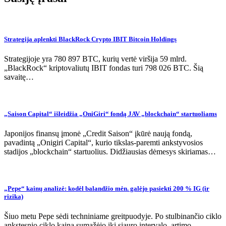
Strategija aplenkti BlackRock Crypto IBIT Bitcoin Holdings
Strategijoje yra 780 897 BTC, kurių vertė viršija 59 mlrd.
„BlackRock“ kriptovaliutų IBIT fondas turi 798 026 BTC. Šią
savaitę…
„Saison Capital“ išleidžia „OniGiri“ fondą JAV „blockchain“ startuoliams
Japonijos finansų įmonė „Credit Saison“ įkūrė naują fondą,
pavadintą „Onigiri Capital“, kurio tikslas-paremti ankstyvosios
stadijos „blockchain“ startuolius. Didžiausias dėmesys skiriamas…
„Pepe“ kainų analizė: kodėl balandžio mėn. galėjo pasiekti 200 % IG (ir
rizika)
Šiuo metu Pepe sėdi techniniame greitpuodyje. Po stulbinančio ciklo
ankstesnio ciklo kaina sumažėjo iki siauro intervalo, artimo