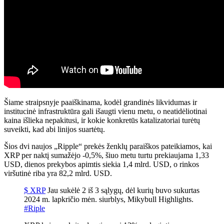
Šiame straipsnyje paaiškinama, kodėl grandinės likvidumas ir
institucinė infrastruktūra gali išaugti vienu metu, o neatidėliotinai
kaina išlieka nepakitusi, ir kokie konkretūs katalizatoriai turėtų
suveikti, kad abi linijos suartėtų.
Šios dvi naujos „Ripple“ prekės ženklų paraiškos pateikiamos, kai
XRP per naktį sumažėjo -0,5%, šiuo metu turtu prekiaujama 1,33
USD, dienos prekybos apimtis siekia 1,4 mlrd. USD, o rinkos
viršutinė riba yra 82,2 mlrd. USD.
$ XRP
Jau sukėlė 2 iš 3 sąlygų, dėl kurių buvo sukurtas
2024 m. lapkričio mėn. siurblys, Mikybull Highlights.
#Riple