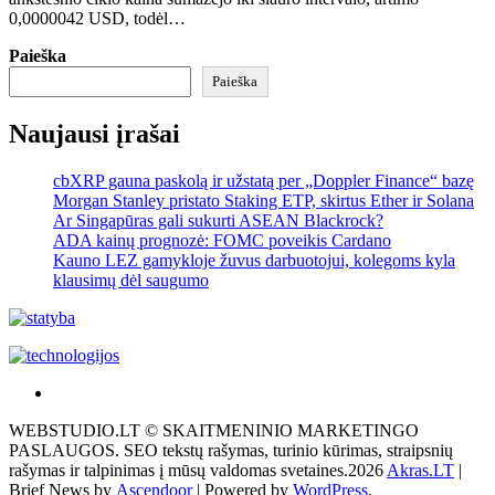
0,0000042 USD, todėl…
Paieška
Paieška
Naujausi įrašai
cbXRP gauna paskolą ir užstatą per „Doppler Finance“ bazę
Morgan Stanley pristato Staking ETP, skirtus Ether ir Solana
Ar Singapūras gali sukurti ASEAN Blackrock?
ADA kainų prognozė: FOMC poveikis Cardano
Kauno LEZ gamykloje žuvus darbuotojui, kolegoms kyla
klausimų dėl saugumo
Akras
–
WEBSTUDIO.LT © SKAITMENINIO MARKETINGO
tai
PASLAUGOS. SEO tekstų rašymas, turinio kūrimas, straipsnių
žemės
rašymas ir talpinimas į mūsų valdomas svetaines.2026
Akras.LT
|
ploto
Brief News by
Ascendoor
| Powered by
WordPress
.
matavimo