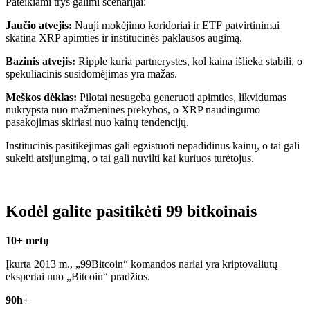
Pateikiami trys galimi scenarijai:
Jaučio atvejis:
Nauji mokėjimo koridoriai ir ETF patvirtinimai
skatina XRP apimties ir institucinės paklausos augimą.
Bazinis atvejis:
Ripple kuria partnerystes, kol kaina išlieka stabili, o
spekuliacinis susidomėjimas yra mažas.
Meškos dėklas:
Pilotai nesugeba generuoti apimties, likvidumas
nukrypsta nuo mažmeninės prekybos, o XRP naudingumo
pasakojimas skiriasi nuo kainų tendencijų.
Institucinis pasitikėjimas gali egzistuoti nepadidinus kainų, o tai gali
sukelti atsijungimą, o tai gali nuvilti kai kuriuos turėtojus.
Kodėl galite pasitikėti 99 bitkoinais
10+ metų
Įkurta 2013 m., „99Bitcoin“ komandos nariai yra kriptovaliutų
ekspertai nuo „Bitcoin“ pradžios.
90h+