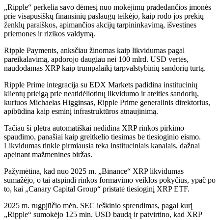
„Ripple“ perkelia savo dėmesį nuo mokėjimų pradedančios įmonės
prie visapusiškų finansinių paslaugų teikėjo, kaip rodo jos prekių
ženklų paraiškos, apimančios akcijų tarpininkavimą, išvestines
priemones ir rizikos valdymą.
Ripple Payments, anksčiau žinomas kaip likvidumas pagal
pareikalavimą, apdorojo daugiau nei 100 mlrd. USD vertės,
naudodamas XRP kaip trumpalaikį tarpvalstybinių sandorių turtą.
Ripple Prime integracija su EDX Markets padidina institucinių
klientų prieigą prie neatidėliotinų likvidumo ir ateities sandorių,
kuriuos Michaelas Higginsas, Ripple Prime generalinis direktorius,
apibūdina kaip esminį infrastruktūros atnaujinimą.
Tačiau ši plėtra automatiškai nedidina XRP rinkos pirkimo
spaudimo, panašiai kaip greitkelio tiesimas be tiesioginio eismo.
Likvidumas tinkle pirmiausia teka instituciniais kanalais, dažnai
apeinant mažmenines biržas.
Pažymėtina, kad nuo 2025 m. „Binance“ XRP likvidumas
sumažėjo, o tai atspindi rinkos formavimo veiklos pokyčius, ypač po
to, kai „Canary Capital Group“ pristatė tiesioginį XRP ETF.
2025 m. rugpjūčio mėn. SEC ieškinio sprendimas, pagal kurį
„Ripple“ sumokėjo 125 mln. USD baudą ir patvirtino, kad XRP