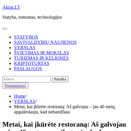
Skip
Akras.LT
to
Statyba, remontas, technologijos
content
STATYBOS
SAVIVALDYBIŲ NAUJIENOS
VERSLAS
ŠVIETIMAS IR MOKSLAS
TURIZMAS IR KELIONĖS
KRIPTOTURTAS
PASLAUGOS
Ieškoti:
Prenumeruoti
Home
VERSLAS
Metai, kai įkūrėte restoraną: Aš galvojau – jau 40 metų,
apgailestauju, kad nebandžiau
Metai, kai įkūrėte restoraną: Aš galvojau