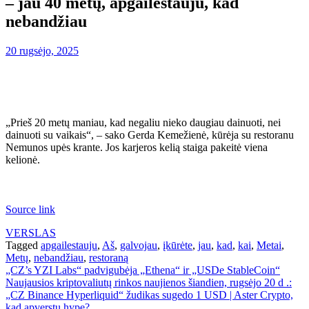
– jau 40 metų, apgailestauju, kad
nebandžiau
20 rugsėjo, 2025
„Prieš 20 metų maniau, kad negaliu nieko daugiau dainuoti, nei
dainuoti su vaikais“, – sako Gerda Kemežienė, kūrėja su restoranu
Nemunos upės krante. Jos karjeros kelią staiga pakeitė viena
kelionė.
Source link
VERSLAS
Tagged
apgailestauju
,
Aš
,
galvojau
,
įkūrėte
,
jau
,
kad
,
kai
,
Metai
,
Metų
,
nebandžiau
,
restoraną
Navigacija
„CZ’s YZI Labs“ padvigubėja „Ethena“ ir „USDe StableCoin“
Naujausios kriptovaliutų rinkos naujienos šiandien, rugsėjo 20 d .:
tarp
„CZ Binance Hyperliquid“ žudikas sugedo 1 USD | Aster Crypto,
kad apverstų hype?