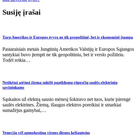
įrašų
Susiję įrašai
Tarp Amerikos ir Europos tvyro ne tik geopolitinė, bet ir ekonominė įtampa
Pastaraisiais metais Jungtinių Amerikos Valstijų ir Europos Sąjungos
santykiai buvo įtempti ne tik geopolitiniu, bet ir verslo požiūriu.
Todėl reikia…
Netikėtai atėjusi žiema sukėlė papildomų rūpesčių saulės elektrinių
savininkams
Sąskaitos už elektrą sausio mėnesį šokiravo net tuos, kurie įsirengė
saulės elektrines. Žiemą, išaugus elektros poreikiui ir smarkiai
sumažėjus gamybai,…
Venecija vėl apmokestina vienos dienos keliautojus