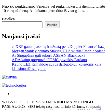
Nuo šio penktadienio Venecija vėl renka mokestį iš dieninių turistų –
10 eurų už dieną. Atitinkama procedūra iš viso galios…
Paieška
Paieška
Naujausi įrašai
cbXRP gauna paskolą ir užstatą per „Doppler Finance“ bazę
Morgan Stanley pristato Staking ETP, skirtus Ether ir Solana
Ar Singapūras gali sukurti ASEAN Blackrock?
ADA kainų prognozė: FOMC poveikis Cardano
Kauno LEZ gamykloje žuvus darbuotojui, kolegoms kyla
klausimų dėl saugumo
Akras
–
WEBSTUDIO.LT © SKAITMENINIO MARKETINGO
tai
PASLAUGOS. SEO tekstų rašymas, turinio kūrimas, straipsnių
žemės