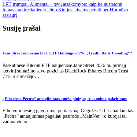
Navigacija
LRT trumpai. Alimentai – tėvų atsakomybė: kaip jie nustatomi
Iranas nuo trečiadienio leido Kinijos laivams pereiti per Hormūzo
tarp
sąsiaurį
įrašų
Susiję įrašai
Jane Street sumažino BTC ETF Holdings -71%: „TradFi Rally Coooling“?
Paskutinėse Bitcoin ETF naujienose Jane Street 2026 m. pirmąjį
ketvirtį sumažino savo pozicijas BlackRock iShares Bitcoin Trust
71% ir sumažėjo…
„Ethereum Pectra“ atnaujinimas atneša piniginę ir kaupimo pakeitimus
Ethereum tiesiog gavo rimtą perdarymą. Gegužės 7 d. Labai lauktas
„Pectra“ atnaujinimas pagaliau pasirodė „MainNet“, o kūrėjai tai
vadina vienu…