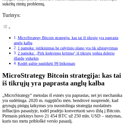
sukeltų rimtų problemų.
Turinys:
MicroStrategy Bitcoin strategija: kas tai iš tikrųjų yra paprasta
anglų kalba
1 pamoka: įsitikinimas be rašytinio plano yra tik užsispyrimas
2 pamoka: „Pirk kiekvieną kritimą“ iš tikrųjų veikia dolerio
išlaidų vidurkis
Kodėl galite pasitikėti 99 bitkoinais
MicroStrategy Bitcoin strategija: kas tai
iš tikrųjų yra paprasta anglų kalba
„MicroStrategy“ metodas iš esmės yra paprastas, net jei mechanika
yra sudėtinga. 2020 m. rugpjūčio mėn. bendrovė nusprendė, kad
grynųjų pinigų laikymas yra nuostolinga strategija nuolatinės
infliacijos pasaulyje, todėl pradėjo konvertuoti savo iždą į Bitcoin.
Pirmasis pirkinys buvo 21 454 BTC už 250 mln. USD – statymas,
kuris tuo metu pribloškė verslo pasaulį.