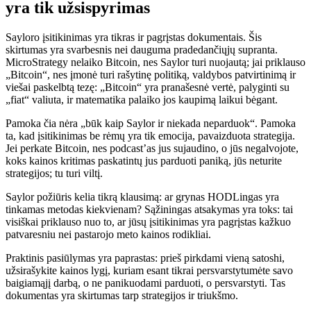
yra tik užsispyrimas
Sayloro įsitikinimas yra tikras ir pagrįstas dokumentais. Šis
skirtumas yra svarbesnis nei dauguma pradedančiųjų supranta.
MicroStrategy nelaiko Bitcoin, nes Saylor turi nuojautą; jai priklauso
„Bitcoin“, nes įmonė turi rašytinę politiką, valdybos patvirtinimą ir
viešai paskelbtą tezę: „Bitcoin“ yra pranašesnė vertė, palyginti su
„fiat“ valiuta, ir matematika palaiko jos kaupimą laikui bėgant.
Pamoka čia nėra „būk kaip Saylor ir niekada neparduok“. Pamoka
ta, kad įsitikinimas be rėmų yra tik emocija, pavaizduota strategija.
Jei perkate Bitcoin, nes podcast’as jus sujaudino, o jūs negalvojote,
koks kainos kritimas paskatintų jus parduoti paniką, jūs neturite
strategijos; tu turi viltį.
Saylor požiūris kelia tikrą klausimą: ar grynas HODLingas yra
tinkamas metodas kiekvienam? Sąžiningas atsakymas yra toks: tai
visiškai priklauso nuo to, ar jūsų įsitikinimas yra pagrįstas kažkuo
patvaresniu nei pastarojo meto kainos rodikliai.
Praktinis pasiūlymas yra paprastas: prieš pirkdami vieną satoshi,
užsirašykite kainos lygį, kuriam esant tikrai persvarstytumėte savo
baigiamąjį darbą, o ne panikuodami parduoti, o persvarstyti. Tas
dokumentas yra skirtumas tarp strategijos ir triukšmo.