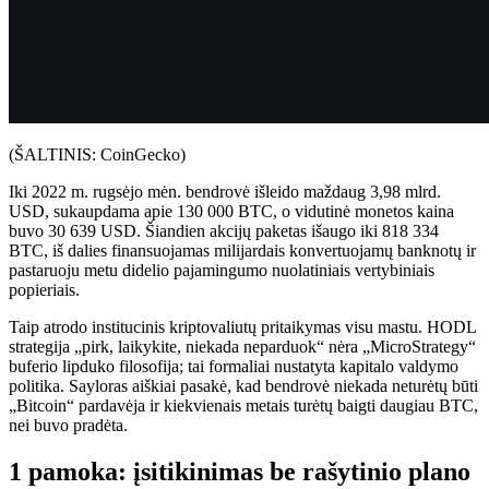
(ŠALTINIS: CoinGecko)
Iki 2022 m. rugsėjo mėn. bendrovė išleido maždaug 3,98 mlrd.
USD, sukaupdama apie 130 000 BTC, o vidutinė monetos kaina
buvo 30 639 USD. Šiandien akcijų paketas išaugo iki 818 334
BTC, iš dalies finansuojamas milijardais konvertuojamų banknotų ir
pastaruoju metu didelio pajamingumo nuolatiniais vertybiniais
popieriais.
Taip atrodo institucinis kriptovaliutų pritaikymas visu mastu. HODL
strategija „pirk, laikykite, niekada neparduok“ nėra „MicroStrategy“
buferio lipduko filosofija; tai formaliai nustatyta kapitalo valdymo
politika. Sayloras aiškiai pasakė, kad bendrovė niekada neturėtų būti
„Bitcoin“ pardavėja ir kiekvienais metais turėtų baigti daugiau BTC,
nei buvo pradėta.
1 pamoka: įsitikinimas be rašytinio plano