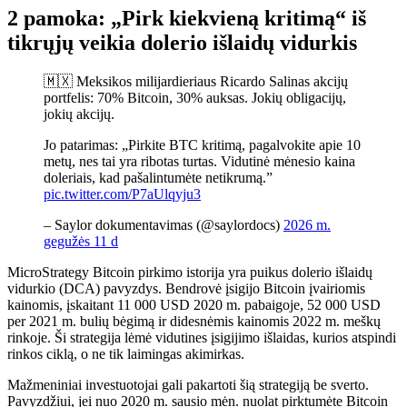
2 pamoka: „Pirk kiekvieną kritimą“ iš
tikrųjų veikia dolerio išlaidų vidurkis
🇲🇽 Meksikos milijardieriaus Ricardo Salinas akcijų
portfelis: 70% Bitcoin, 30% auksas. Jokių obligacijų,
jokių akcijų.
Jo patarimas: „Pirkite BTC kritimą, pagalvokite apie 10
metų, nes tai yra ribotas turtas. Vidutinė mėnesio kaina
doleriais, kad pašalintumėte netikrumą.”
pic.twitter.com/P7aUlqyju3
– Saylor dokumentavimas (@saylordocs)
2026 m.
gegužės 11 d
MicroStrategy Bitcoin pirkimo istorija yra puikus dolerio išlaidų
vidurkio (DCA) pavyzdys. Bendrovė įsigijo Bitcoin įvairiomis
kainomis, įskaitant 11 000 USD 2020 m. pabaigoje, 52 000 USD
per 2021 m. bulių bėgimą ir didesnėmis kainomis 2022 m. meškų
rinkoje. Ši strategija lėmė vidutines įsigijimo išlaidas, kurios atspindi
rinkos ciklą, o ne tik laimingas akimirkas.
Mažmeniniai investuotojai gali pakartoti šią strategiją be sverto.
Pavyzdžiui, jei nuo 2020 m. sausio mėn. nuolat pirktumėte Bitcoin