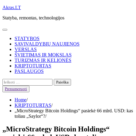
Skip
Akras.LT
to
Statyba, remontas, technologijos
content
STATYBOS
SAVIVALDYBIŲ NAUJIENOS
VERSLAS
ŠVIETIMAS IR MOKSLAS
TURIZMAS IR KELIONĖS
KRIPTOTURTAS
PASLAUGOS
Ieškoti:
Prenumeruoti
Home
KRIPTOTURTAS
„MicroStrategy Bitcoin Holdings“ pasiekė 66 mlrd. USD: kas
toliau „Saylor“?
„MicroStrategy Bitcoin Holdings“