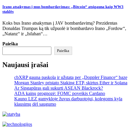
Irano atsakymas į mus bombardavimas: „Bitcoin“ atsigauna kaip WW3
staklės
Koks bus Irano atsakymas į JAV bombardavimą? Prezidentas
Donaldas Trumpas ką tik užpuolė ir bombardavo Irano „Fordow“,
„Natanz“ ir „Isfahan“…
Paieška
Paieška
Naujausi įrašai
cbXRP gauna paskolą ir užstatą per „Doppler Finance“ bazę
Morgan Stanley pristato Staking ETP, skirtus Ether ir Solana
Ar Singapūras gali sukurti ASEAN Blackrock?
ADA kainų prognozė: FOMC poveikis Cardano
Kauno LEZ gamykloje žuvus darbuotojui, kolegoms kyla
klausimų dėl saugumo