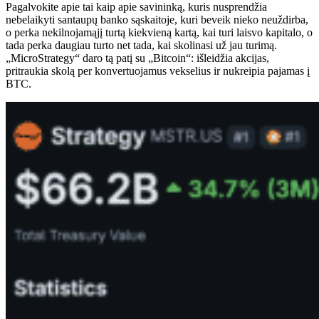
Pagalvokite apie tai kaip apie savininką, kuris nusprendžia
nebelaikyti santaupų banko sąskaitoje, kuri beveik nieko neuždirba,
o perka nekilnojamąjį turtą kiekvieną kartą, kai turi laisvo kapitalo, o
tada perka daugiau turto net tada, kai skolinasi už jau turimą.
„MicroStrategy“ daro tą patį su „Bitcoin“: išleidžia akcijas,
pritraukia skolą per konvertuojamus vekselius ir nukreipia pajamas į
BTC.