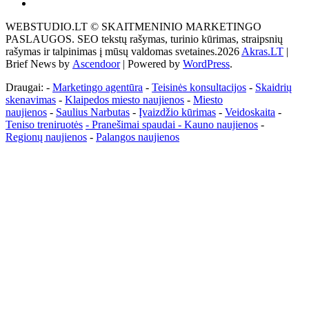
Akras
–
WEBSTUDIO.LT © SKAITMENINIO MARKETINGO
tai
PASLAUGOS. SEO tekstų rašymas, turinio kūrimas, straipsnių
žemės
rašymas ir talpinimas į mūsų valdomas svetaines.2026
Akras.LT
|
ploto
Brief News by
Ascendoor
| Powered by
WordPress
.
matavimo
vienetas-
Draugai: -
Marketingo agentūra
-
Teisinės konsultacijos
-
Skaidrių
Pagrindinis
skenavimas
-
Klaipedos miesto naujienos
-
Miesto
naujienos
-
Saulius Narbutas
-
Įvaizdžio kūrimas
-
Veidoskaita
-
Teniso treniruotės
- Pranešimai spaudai -
Kauno naujienos
-
Regionų naujienos
-
Palangos naujienos