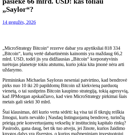
pasiekė 66 mlrd. USD: kas toliau
„Saylor“?
14 gegužės, 2026
„MicroStrategy Bitcoin“ rezerve dabar yra apytiksliai 818 334
„Bitcoin“, kurių vertė dabartinėmis kainomis yra maždaug 66,2
mlrd. USD, todėl jis yra didžiausias „Bitcoin“ korporatyvinis
turėtojas planetoje tokiu atstumu, kurio jokia kita įmonė nėra arti
uždarymo.
Pirmininkas Michaelas Sayloras neseniai patvirtino, kad bendrovė
pirks nuo 10 iki 20 papildomų Bitcoin už kiekvieną parduotą
vienetą, o tai sustiprins Bitcoin kaupimo strategiją, tokią agresyvią,
kad JPMorgan apskaičiavo, kad vien MicroStrategy pirkimai šiais
metais gali siekti 30 mlrd.
Štai klausimas, dėl kurio verta sėdėti: ką visa tai iš tikrųjų reiškia
žmogui, kuris nevaldo į Nasdaq listinguojamą bendrovę, turinčią
prieigą prie konvertuojamų vekselių ir institucinių kapitalo rinkų?
Pasirodo, gana daug, bet tik tuo atveju, jei žinote, kurios žaidimo
knygos dalys yra išverstos, o kurios mažmeniniam investuotojui