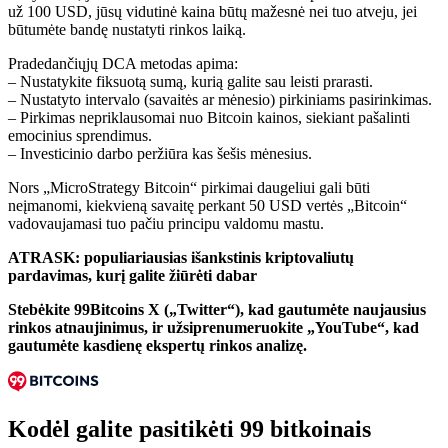
už 100 USD, jūsų vidutinė kaina būtų mažesnė nei tuo atveju, jei
būtumėte bandę nustatyti rinkos laiką.
Pradedančiųjų DCA metodas apima:
– Nustatykite fiksuotą sumą, kurią galite sau leisti prarasti.
– Nustatyto intervalo (savaitės ar mėnesio) pirkiniams pasirinkimas.
– Pirkimas nepriklausomai nuo Bitcoin kainos, siekiant pašalinti
emocinius sprendimus.
– Investicinio darbo peržiūra kas šešis mėnesius.
Nors „MicroStrategy Bitcoin“ pirkimai daugeliui gali būti
neįmanomi, kiekvieną savaitę perkant 50 USD vertės „Bitcoin“
vadovaujamasi tuo pačiu principu valdomu mastu.
ATRASK: populiariausias išankstinis kriptovaliutų
pardavimas, kurį galite žiūrėti dabar
Stebėkite 99Bitcoins X („Twitter“), kad gautumėte naujausius
rinkos atnaujinimus, ir užsiprenumeruokite „YouTube“, kad
gautumėte kasdienę ekspertų rinkos analizę.
Kodėl galite pasitikėti 99 bitkoinais