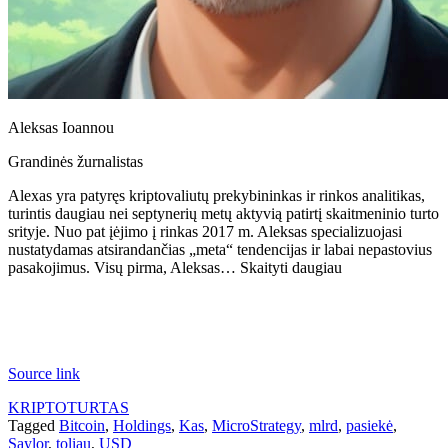
Aleksas Ioannou
Grandinės žurnalistas
Alexas yra patyręs kriptovaliutų prekybininkas ir rinkos analitikas,
turintis daugiau nei septynerių metų aktyvią patirtį skaitmeninio turto
srityje. Nuo pat įėjimo į rinkas 2017 m. Aleksas specializuojasi
nustatydamas atsirandančias „meta“ tendencijas ir labai nepastovius
pasakojimus. Visų pirma, Aleksas… Skaityti daugiau
Source link
KRIPTOTURTAS
Tagged
Bitcoin
,
Holdings
,
Kas
,
MicroStrategy
,
mlrd
,
pasiekė
,
Saylor
,
toliau
,
USD