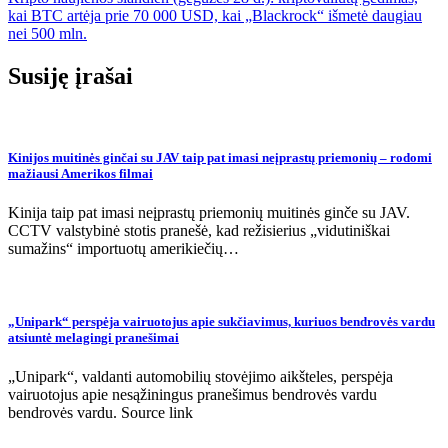
tarp
kai BTC artėja prie 70 000 USD, kai „Blackrock“ išmetė daugiau
įrašų
nei 500 mln.
Susiję įrašai
Kinijos muitinės ginčai su JAV taip pat imasi neįprastų priemonių – rodomi
mažiausi Amerikos filmai
Kinija taip pat imasi neįprastų priemonių muitinės ginče su JAV.
CCTV valstybinė stotis pranešė, kad režisierius „vidutiniškai
sumažins“ importuotų amerikiečių…
„Unipark“ perspėja vairuotojus apie sukčiavimus, kuriuos bendrovės vardu
atsiuntė melagingi pranešimai
„Unipark“, valdanti automobilių stovėjimo aikšteles, perspėja
vairuotojus apie nesąžiningus pranešimus bendrovės vardu
bendrovės vardu. Source link