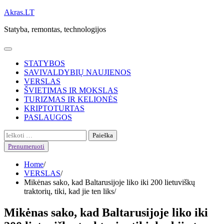
Skip
Akras.LT
to
Statyba, remontas, technologijos
content
STATYBOS
SAVIVALDYBIŲ NAUJIENOS
VERSLAS
ŠVIETIMAS IR MOKSLAS
TURIZMAS IR KELIONĖS
KRIPTOTURTAS
PASLAUGOS
Ieškoti:
Prenumeruoti
Home
VERSLAS
Mikėnas sako, kad Baltarusijoje liko iki 200 lietuviškų
traktorių, tiki, kad jie ten liks
Mikėnas sako, kad Baltarusijoje liko iki