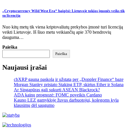
„Cryptocurrency Wild West Era“ baigėsi: Lietuvoje tokios įmonės veiks tik
su licencija
Nuo kitų metų tik viena kriptovaliutų prekybos įmonė turi licenciją
veikti Lietuvoje. Iš šiuo metu veikiančių apie 370 bendrovių
dauguma…
Paieška
Paieška
Naujausi įrašai
cbXRP gauna paskolą ir užstatą per „Doppler Finance“ bazę
Morgan Stanley pristato Staking ETP, skirtus Ether ir Solana
Ar Singapūras gali sukurti ASEAN Blackrock?
ADA kainų prognozė: FOMC poveikis Cardano
Kauno LEZ gamykloje žuvus darbuotojui, kolegoms kyla
klausimų dėl saugumo