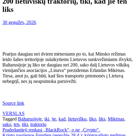
200 lietuviškų traktorių, tiki, kad jie ten
liks
30 gegužės, 2026
Praėjus daugiau nei dviem mėnesiams po to, kai Minsko režimas
leido šalies teritorijoje sulaikytiems Lietuvos sunkvežimiams išvykti,
Baltarusijoje jų liko ne daugiau nei 200, sako dalį Lietuvos vilkikų
vienijančios asociacijos „Linava“ prezidentas Erlandas Mikėnas.
Tiesa, anot jo, gali būti, kad šios transporto priemonės į Lietuvą
nebegrįš, nes jų neapsimoka parsivežti.
Source link
VERSLAS
Tagged
Baltarusijoje
,
iki
,
jie
,
kad
,
lietuviškų
,
liko
,
liks
,
Mikėnas
,
sako
,
ten
,
tiki
,
traktorių
Navigacija
Pradedantieji renkasi „BlackRock“, o ne „Crypto“.
Kripto naujienos šiandien (gegužės 28 d.): kriptovaliutų gedimas,