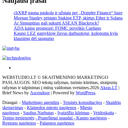
Naujausi įrašai
cbXRP gauna paskolą ir užstatą per „Doppler Finance“ bazę
Morgan Stanley pristato Staking ETP, skirtus Ether ir Solana
Ar Singapūras gali sukurti ASEAN Blackrock?
ADA kainų prognozė: FOMC poveikis Cardano
Kauno LEZ gamykloje žuvus darbuotojui, kolegoms kyla
klausimų dėl saugumo
Akras
–
WEBSTUDIO.LT © SKAITMENINIO MARKETINGO
tai
PASLAUGOS. SEO tekstų rašymas, turinio kūrimas, straipsnių
žemės
rašymas ir talpinimas į mūsų valdomas svetaines.2026
Akras.LT
|
ploto
Brief News by
Ascendoor
| Powered by
WordPress
.
matavimo
vienetas-
Draugai: -
Marketingo agentūra
-
Teisinės konsultacijos
-
Skaidrių
Pagrindinis
skenavimas
-
Klaipedos miesto naujienos
-
Miesto
naujienos
-
Saulius Narbutas
-
Įvaizdžio kūrimas
-
Veidoskaita
-
Teniso treniruotės
- Pranešimai spaudai -
Kauno naujienos
-
Regionų naujienos
-
Palangos naujienos