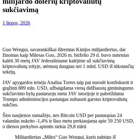
milijardo dolerių kriptovaliutų
sukčiavimą
1 liepos, 2026
Guo Wengui, savarankiškai ištremtas Kinijos milijardierius, dar
žinomas kaip Milesas Guo, 2026 m. birželio 29 d. buvo nuteistas
kalėti 30 metų JAV federaliniame kalėjime už sukčiavimą
kriptovaliutų srityje, atėmusį daugiau nei 1 mlrd. USD iš tūkstančių
sekėjų.
JAV apygardos teisėja Analisa Torres taip pat nurodė konfiskuoti ir
grąžinti 889 mln. USD, užbaigdama vieną didžiausių giminingumo
sukčiavimo bylų pastaruoju metu JAV istorijoje ir pabrėždama
Trumpo administracijos pastangas nubausti garsius kriptovaliutų
sukčius.
Šios naujienos sumažėjo, nes Bitcoin USD per pastarąsias 24
valandas nukrito -1,4% ir šiuo metu prekiaujama apie 59 250 USD,
o dienos prekybos apimtis siekia 29,8 mlrd.
Milijardierius „Miles“ Guo Wengui, kuris pabėgo iš