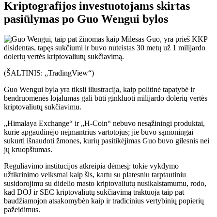
Kriptografijos investuotojams skirtas
pasiūlymas po Guo Wengui bylos
(ŠALTINIS: „TradingView“)
Guo Wengui byla yra tiksli iliustracija, kaip politinė tapatybė ir
bendruomenės lojalumas gali būti ginkluoti milijardo dolerių vertės
kriptovaliutų sukčiavimu.
„Himalaya Exchange“ ir „H-Coin“ nebuvo nesąžiningi produktai,
kurie apgaudinėjo neįmantrius vartotojus; jie buvo sąmoningai
sukurti išnaudoti žmones, kurių pasitikėjimas Guo buvo gilesnis nei
jų kruopštumas.
Reguliavimo institucijos atkreipia dėmesį: tokie vykdymo
užtikrinimo veiksmai kaip šis, kartu su platesniu tarptautiniu
susidorojimu su didelio masto kriptovaliutų nusikalstamumu, rodo,
kad DOJ ir SEC kriptovaliutų sukčiavimą traktuoja taip pat
baudžiamojon atsakomybėn kaip ir tradicinius vertybinių popierių
pažeidimus.