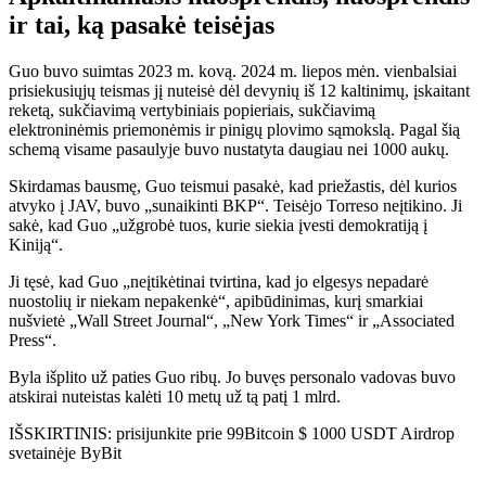
ir tai, ką pasakė teisėjas
Guo buvo suimtas 2023 m. kovą. 2024 m. liepos mėn. vienbalsiai
prisiekusiųjų teismas jį nuteisė dėl devynių iš 12 kaltinimų, įskaitant
reketą, sukčiavimą vertybiniais popieriais, sukčiavimą
elektroninėmis priemonėmis ir pinigų plovimo sąmokslą. Pagal šią
schemą visame pasaulyje buvo nustatyta daugiau nei 1000 aukų.
Skirdamas bausmę, Guo teismui pasakė, kad priežastis, dėl kurios
atvyko į JAV, buvo „sunaikinti BKP“. Teisėjo Torreso neįtikino. Ji
sakė, kad Guo „užgrobė tuos, kurie siekia įvesti demokratiją į
Kiniją“.
Ji tęsė, kad Guo „neįtikėtinai tvirtina, kad jo elgesys nepadarė
nuostolių ir niekam nepakenkė“, apibūdinimas, kurį smarkiai
nušvietė „Wall Street Journal“, „New York Times“ ir „Associated
Press“.
Byla išplito už paties Guo ribų. Jo buvęs personalo vadovas buvo
atskirai nuteistas kalėti 10 metų už tą patį 1 mlrd.
IŠSKIRTINIS: prisijunkite prie 99Bitcoin $ 1000 USDT Airdrop
svetainėje ByBit