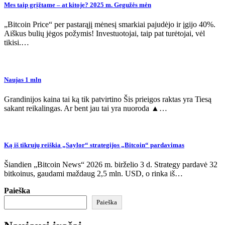
Mes taip grįžtame – at kitoje? 2025 m. Gegužės mėn
„Bitcoin Price“ per pastarąjį mėnesį smarkiai pajudėjo ir įgijo 40%.
Aiškus bulių jėgos požymis! Investuotojai, taip pat turėtojai, vėl
tikisi.…
Naujas 1 mln
Grandinijos kaina tai ką tik patvirtino Šis prieigos raktas yra Tiesą
sakant reikalingas. Ar bent jau tai yra nuoroda ▲…
Ką iš tikrųjų reiškia „Saylor“ strategijos „Bitcoin“ pardavimas
Šiandien „Bitcoin News“ 2026 m. birželio 3 d. Strategy pardavė 32
bitkoinus, gaudami maždaug 2,5 mln. USD, o rinka iš…
Paieška
Paieška