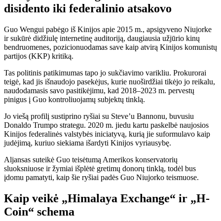
disidento iki federalinio atsakovo
Guo Wengui pabėgo iš Kinijos apie 2015 m., apsigyveno Niujorke
ir sukūrė didžiulę internetinę auditoriją, daugiausia užjūrio kinų
bendruomenes, pozicionuodamas save kaip atvirą Kinijos komunistų
partijos (KKP) kritiką.
Tas politinis patikimumas tapo jo sukčiavimo varikliu. Prokurorai
teigė, kad jis išnaudojo pasekėjus, kurie nuoširdžiai tikėjo jo reikalu,
naudodamasis savo pasitikėjimu, kad 2018–2023 m. pervestų
pinigus į Guo kontroliuojamų subjektų tinklą.
Jo viešą profilį sustiprino ryšiai su Steve’u Bannonu, buvusiu
Donaldo Trumpo strategu. 2020 m. jiedu kartu paskelbė naujosios
Kinijos federalinės valstybės iniciatyvą, kurią jie suformulavo kaip
judėjimą, kuriuo siekiama išardyti Kinijos vyriausybę.
Aljansas suteikė Guo teisėtumą Amerikos konservatorių
sluoksniuose ir žymiai išplėtė gretimų donorų tinklą, todėl bus
įdomu pamatyti, kaip šie ryšiai padės Guo Niujorko teismuose.
Kaip veikė „Himalaya Exchange“ ir „H-
Coin“ schema