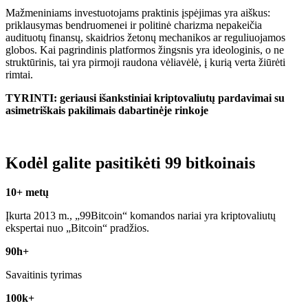
Mažmeniniams investuotojams praktinis įspėjimas yra aiškus:
priklausymas bendruomenei ir politinė charizma nepakeičia
audituotų finansų, skaidrios žetonų mechanikos ar reguliuojamos
globos. Kai pagrindinis platformos žingsnis yra ideologinis, o ne
struktūrinis, tai yra pirmoji raudona vėliavėlė, į kurią verta žiūrėti
rimtai.
TYRINTI: geriausi išankstiniai kriptovaliutų pardavimai su
asimetriškais pakilimais dabartinėje rinkoje
Kodėl galite pasitikėti 99 bitkoinais
10+ metų
Įkurta 2013 m., „99Bitcoin“ komandos nariai yra kriptovaliutų
ekspertai nuo „Bitcoin“ pradžios.
90h+
Savaitinis tyrimas
100k+