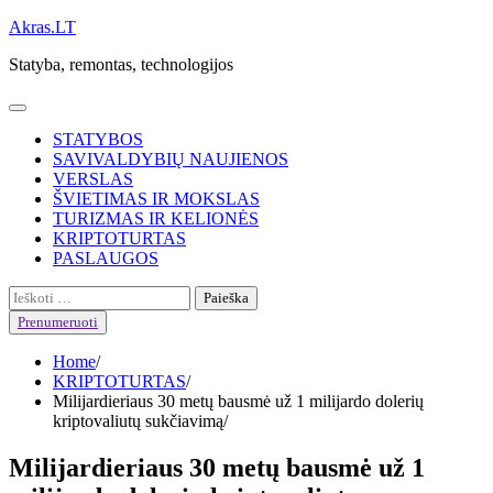
Skip
Akras.LT
to
Statyba, remontas, technologijos
content
STATYBOS
SAVIVALDYBIŲ NAUJIENOS
VERSLAS
ŠVIETIMAS IR MOKSLAS
TURIZMAS IR KELIONĖS
KRIPTOTURTAS
PASLAUGOS
Ieškoti:
Prenumeruoti
Home
KRIPTOTURTAS
Milijardieriaus 30 metų bausmė už 1 milijardo dolerių
kriptovaliutų sukčiavimą
Milijardieriaus 30 metų bausmė už 1