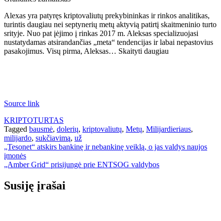
Alexas yra patyręs kriptovaliutų prekybininkas ir rinkos analitikas,
turintis daugiau nei septynerių metų aktyvią patirtį skaitmeninio turto
srityje. Nuo pat įėjimo į rinkas 2017 m. Aleksas specializuojasi
nustatydamas atsirandančias „meta“ tendencijas ir labai nepastovius
pasakojimus. Visų pirma, Aleksas… Skaityti daugiau
Source link
KRIPTOTURTAS
Tagged
bausmė
,
dolerių
,
kriptovaliutų
,
Metų
,
Milijardieriaus
,
milijardo
,
sukčiavimą
,
už
Navigacija
„Tesonet“ atskirs bankinę ir nebankinę veiklą, o jas valdys naujos
įmonės
tarp
„Amber Grid“ prisijungė prie ENTSOG valdybos
įrašų
Susiję įrašai