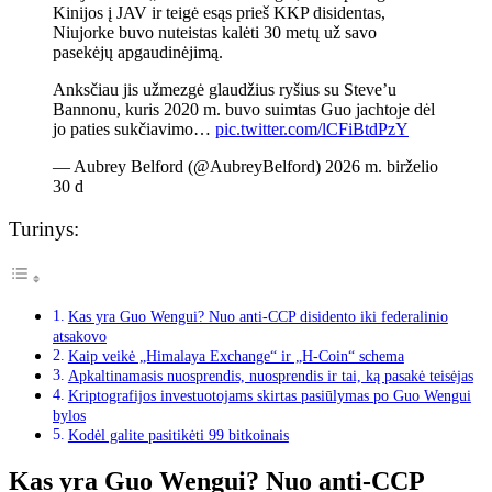
Kinijos į JAV ir teigė esąs prieš KKP disidentas,
Niujorke buvo nuteistas kalėti 30 metų už savo
pasekėjų apgaudinėjimą.
Anksčiau jis užmezgė glaudžius ryšius su Steve’u
Bannonu, kuris 2020 m. buvo suimtas Guo jachtoje dėl
jo paties sukčiavimo…
pic.twitter.com/lCFiBtdPzY
— Aubrey Belford (@AubreyBelford) 2026 m. birželio
30 d
Turinys:
Kas yra Guo Wengui? Nuo anti-CCP disidento iki federalinio
atsakovo
Kaip veikė „Himalaya Exchange“ ir „H-Coin“ schema
Apkaltinamasis nuosprendis, nuosprendis ir tai, ką pasakė teisėjas
Kriptografijos investuotojams skirtas pasiūlymas po Guo Wengui
bylos
Kodėl galite pasitikėti 99 bitkoinais
Kas yra Guo Wengui? Nuo anti-CCP