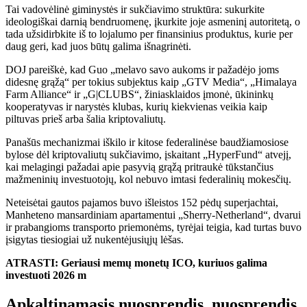
Tai vadovėlinė giminystės ir sukčiavimo struktūra: sukurkite
ideologiškai darnią bendruomenę, įkurkite joje asmeninį autoritetą, o
tada užsidirbkite iš to lojalumo per finansinius produktus, kurie per
daug geri, kad juos būtų galima išnagrinėti.
DOJ pareiškė, kad Guo „melavo savo aukoms ir pažadėjo joms
didesnę grąžą“ per tokius subjektus kaip „GTV Media“, „Himalaya
Farm Alliance“ ir „G|CLUBS“, žiniasklaidos įmonė, ūkininkų
kooperatyvas ir narystės klubas, kurių kiekvienas veikia kaip
piltuvas prieš arba šalia kriptovaliutų.
Panašūs mechanizmai iškilo ir kitose federalinėse baudžiamosiose
bylose dėl kriptovaliutų sukčiavimo, įskaitant „HyperFund“ atvejį,
kai melagingi pažadai apie pasyvią grąžą pritraukė tūkstančius
mažmeninių investuotojų, kol nebuvo imtasi federalinių mokesčių.
Neteisėtai gautos pajamos buvo išleistos 152 pėdų superjachtai,
Manheteno mansardiniam apartamentui „Sherry-Netherland“, dvarui
ir prabangioms transporto priemonėms, tyrėjai teigia, kad turtas buvo
įsigytas tiesiogiai už nukentėjusiųjų lėšas.
ATRASTI: Geriausi memų monetų ICO, kuriuos galima
investuoti 2026 m
Apkaltinamasis nuosprendis, nuosprendis