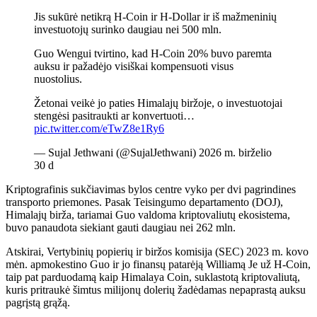
Jis sukūrė netikrą H-Coin ir H-Dollar ir iš mažmeninių
investuotojų surinko daugiau nei 500 mln.
Guo Wengui tvirtino, kad H-Coin 20% buvo paremta
auksu ir pažadėjo visiškai kompensuoti visus
nuostolius.
Žetonai veikė jo paties Himalajų biržoje, o investuotojai
stengėsi pasitraukti ar konvertuoti…
pic.twitter.com/eTwZ8e1Ry6
— Sujal Jethwani (@SujalJethwani) 2026 m. birželio
30 d
Kriptografinis sukčiavimas bylos centre vyko per dvi pagrindines
transporto priemones. Pasak Teisingumo departamento (DOJ),
Himalajų birža, tariamai Guo valdoma kriptovaliutų ekosistema,
buvo panaudota siekiant gauti daugiau nei 262 mln.
Atskirai, Vertybinių popierių ir biržos komisija (SEC) 2023 m. kovo
mėn. apmokestino Guo ir jo finansų patarėją Williamą Je už H-Coin,
taip pat parduodamą kaip Himalaya Coin, suklastotą kriptovaliutą,
kuris pritraukė šimtus milijonų dolerių žadėdamas nepaprastą auksu
pagrįstą grąžą.