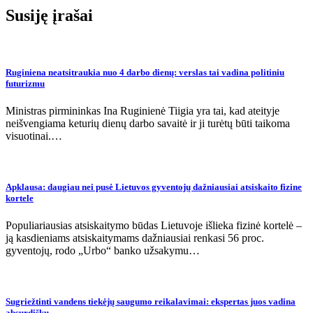
Susiję įrašai
Ruginiena neatsitraukia nuo 4 darbo dienų: verslas tai vadina politiniu
futurizmu
Ministras pirmininkas Ina Ruginienė Tiigia yra tai, kad ateityje
neišvengiama keturių dienų darbo savaitė ir ji turėtų būti taikoma
visuotinai.…
Apklausa: daugiau nei pusė Lietuvos gyventojų dažniausiai atsiskaito fizine
kortele
Populiariausias atsiskaitymo būdas Lietuvoje išlieka fizinė kortelė –
ją kasdieniams atsiskaitymams dažniausiai renkasi 56 proc.
gyventojų, rodo „Urbo“ banko užsakymu…
Sugriežtinti vandens tiekėjų saugumo reikalavimai: ekspertas juos vadina
absurdišku