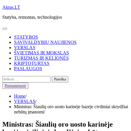
Skip
Akras.LT
to
Statyba, remontas, technologijos
content
STATYBOS
SAVIVALDYBIŲ NAUJIENOS
VERSLAS
ŠVIETIMAS IR MOKSLAS
TURIZMAS IR KELIONĖS
KRIPTOTURTAS
PASLAUGOS
Ieškoti:
Prenumeruoti
Home
VERSLAS
Ministras: Šiaulių oro uosto karinėje bazėje civiliniai skrydžiai
nebūtų įmanomi
Ministras: Šiaulių oro uosto karinėje