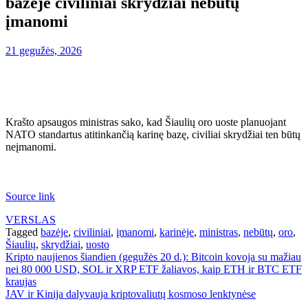
bazėje civiliniai skrydžiai nebūtų
įmanomi
21 gegužės, 2026
Krašto apsaugos ministras sako, kad Šiaulių oro uoste planuojant
NATO standartus atitinkančią karinę bazę, civiliai skrydžiai ten būtų
neįmanomi.
Source link
VERSLAS
Tagged
bazėje
,
civiliniai
,
įmanomi
,
karinėje
,
ministras
,
nebūtų
,
oro
,
Šiaulių
,
skrydžiai
,
uosto
Navigacija
Kripto naujienos šiandien (gegužės 20 d.): Bitcoin kovoja su mažiau
nei 80 000 USD, SOL ir XRP ETF žaliavos, kaip ETH ir BTC ETF
tarp
kraujas
įrašų
JAV ir Kinija dalyvauja kriptovaliutų kosmoso lenktynėse