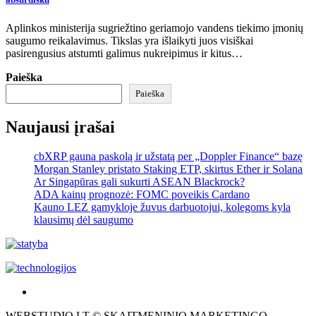
Aplinkos ministerija sugriežtino geriamojo vandens tiekimo įmonių
saugumo reikalavimus. Tikslas yra išlaikyti juos visiškai
pasirengusius atstumti galimus nukreipimus ir kitus…
Paieška
Paieška
Naujausi įrašai
cbXRP gauna paskolą ir užstatą per „Doppler Finance“ bazę
Morgan Stanley pristato Staking ETP, skirtus Ether ir Solana
Ar Singapūras gali sukurti ASEAN Blackrock?
ADA kainų prognozė: FOMC poveikis Cardano
Kauno LEZ gamykloje žuvus darbuotojui, kolegoms kyla
klausimų dėl saugumo
Akras
–
WEBSTUDIO.LT © SKAITMENINIO MARKETINGO