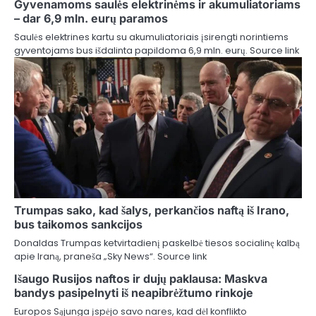
Gyvenamoms saulės elektrinėms ir akumuliatoriams
– dar 6,9 mln. eurų paramos
Saulės elektrines kartu su akumuliatoriais įsirengti norintiems
gyventojams bus išdalinta papildoma 6,9 mln. eurų. Source link
Trumpas sako, kad šalys, perkančios naftą iš Irano,
bus taikomos sankcijos
Donaldas Trumpas ketvirtadienį paskelbė tiesos socialinę kalbą
apie Iraną, praneša „Sky News“. Source link
Išaugo Rusijos naftos ir dujų paklausa: Maskva
bandys pasipelnyti iš neapibrėžtumo rinkoje
Europos Sąjunga įspėjo savo nares, kad dėl konflikto