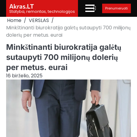
Skip
Akras.LT
Prenumeruoti
to
Statyba, remontas, technologijos
content
Home
VERSLAS
Minkštinanti biurokratija galėtų sutaupyti 700 milijonų
dolerių per metus. eurai
Minkštinanti biurokratija galėtų
sutaupyti 700 milijonų dolerių
per metus. eurai
16 birželio, 2025