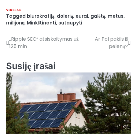
VERSLAS
Tagged
biurokratiją
,
dolerių
,
eurai
,
galėtų
,
metus
,
milijonų
,
Minkštinanti
,
sutaupyti
„Ripple SEC“ atsiskaitymas už
Ar Pol pakils iš
Navigacija
125 mln
pelenų?
tarp
įrašų
Susiję įrašai