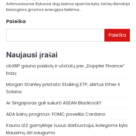
Artimuosiuose Rytuose dujų kainos sparčiai kyla, tačiau Bendrija
tiesioginės grėsmės energijos tiekimui…
Paieška
Paieška
Naujausi įrašai
cbXRP gauna paskolą ir užstatą per „Doppler Finance“
bazę
Morgan Stanley pristato Staking ETP, skirtus Ether ir
Solana
Ar Singapūras gali sukurti ASEAN Blackrock?
ADA kainų prognozė: FOMC poveikis Cardano
Kauno LEZ gamykloje žuvus darbuotojui, kolegoms kyla
klausimų dėl saugumo