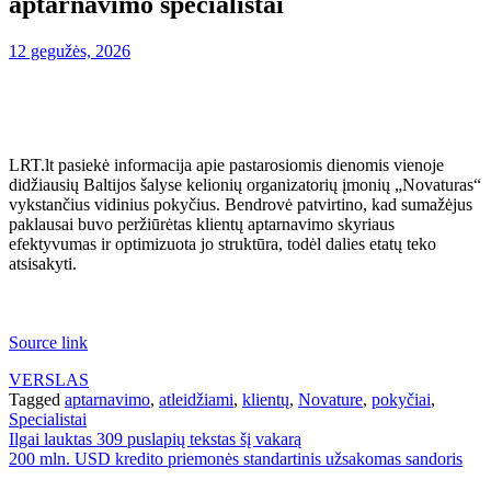
aptarnavimo specialistai
12 gegužės, 2026
LRT.lt pasiekė informacija apie pastarosiomis dienomis vienoje
didžiausių Baltijos šalyse kelionių organizatorių įmonių „Novaturas“
vykstančius vidinius pokyčius. Bendrovė patvirtino, kad sumažėjus
paklausai buvo peržiūrėtas klientų aptarnavimo skyriaus
efektyvumas ir optimizuota jo struktūra, todėl dalies etatų teko
atsisakyti.
Source link
VERSLAS
Tagged
aptarnavimo
,
atleidžiami
,
klientų
,
Novature
,
pokyčiai
,
Specialistai
Navigacija
Ilgai lauktas 309 puslapių tekstas šį vakarą
200 mln. USD kredito priemonės standartinis užsakomas sandoris
tarp