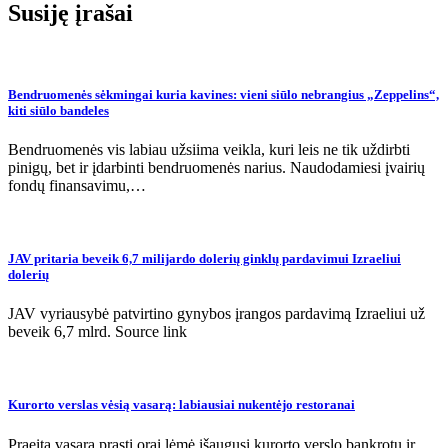
įrašų
Susiję įrašai
Bendruomenės sėkmingai kuria kavines: vieni siūlo nebrangius „Zeppelins“,
kiti siūlo bandeles
Bendruomenės vis labiau užsiima veikla, kuri leis ne tik uždirbti
pinigų, bet ir įdarbinti bendruomenės narius. Naudodamiesi įvairių
fondų finansavimu,…
JAV pritaria beveik 6,7 milijardo dolerių ginklų pardavimui Izraeliui
dolerių
JAV vyriausybė patvirtino gynybos įrangos pardavimą Izraeliui už
beveik 6,7 mlrd. Source link
Kurorto verslas vėsią vasarą: labiausiai nukentėjo restoranai
Praeitą vasarą prasti orai lėmė išaugusį kurorto verslo bankrotų ir