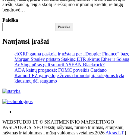
areštų skaičių, teigia skolų išieškojimo ir įmonių kreditų reitingų
bendrovė…
Paieška
Paieška
Naujausi įrašai
cbXRP gauna paskolą ir užstatą per „Doppler Finance“ bazę
Morgan Stanley pristato Staking ETP, skirtus Ether ir Solana
Ar Singapūras gali sukurti ASEAN Blackrock?
ADA kainų prognozė: FOMC poveikis Cardano
Kauno LEZ gamykloje žuvus darbuotojui, kolegoms kyla
klausimų dėl saugumo
Akras
–
WEBSTUDIO.LT © SKAITMENINIO MARKETINGO
tai
PASLAUGOS. SEO tekstų rašymas, turinio kūrimas, straipsnių
žemės
rašymas ir talpinimas į mūsų valdomas svetaines.2026
Akras.LT
|
ploto