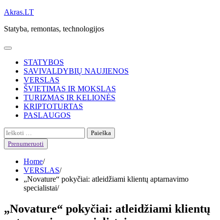
Skip
Akras.LT
to
Statyba, remontas, technologijos
content
STATYBOS
SAVIVALDYBIŲ NAUJIENOS
VERSLAS
ŠVIETIMAS IR MOKSLAS
TURIZMAS IR KELIONĖS
KRIPTOTURTAS
PASLAUGOS
Ieškoti:
Prenumeruoti
Home
VERSLAS
„Novature“ pokyčiai: atleidžiami klientų aptarnavimo
specialistai
„Novature“ pokyčiai: atleidžiami klientų