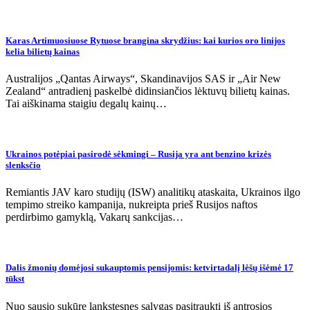
Karas Artimuosiuose Rytuose brangina skrydžius: kai kurios oro linijos
kelia bilietų kainas
Australijos „Qantas Airways“, Skandinavijos SAS ir „Air New
Zealand“ antradienį paskelbė didinsiančios lėktuvų bilietų kainas.
Tai aiškinama staigiu degalų kainų…
Ukrainos potėpiai pasirodė sėkmingi – Rusija yra ant benzino krizės
slenksčio
Remiantis JAV karo studijų (ISW) analitikų ataskaita, Ukrainos ilgo
tempimo streiko kampanija, nukreipta prieš Rusijos naftos
perdirbimo gamyklą, Vakarų sankcijas…
Dalis žmonių domėjosi sukauptomis pensijomis: ketvirtadalį lėšų išėmė 17
tūkst
Nuo sausio sukūrę lankstesnes sąlygas pasitraukti iš antrosios