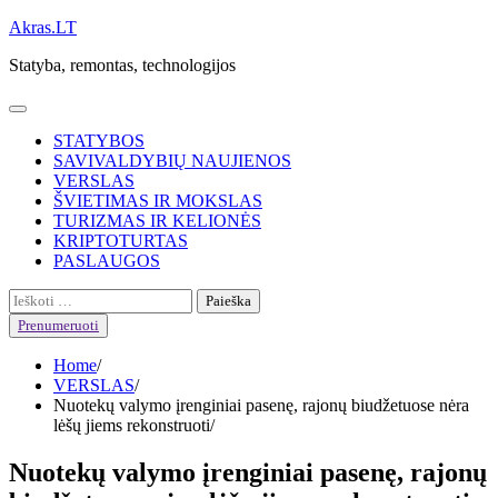
Skip
Akras.LT
to
Statyba, remontas, technologijos
content
STATYBOS
SAVIVALDYBIŲ NAUJIENOS
VERSLAS
ŠVIETIMAS IR MOKSLAS
TURIZMAS IR KELIONĖS
KRIPTOTURTAS
PASLAUGOS
Ieškoti:
Prenumeruoti
Home
VERSLAS
Nuotekų valymo įrenginiai pasenę, rajonų biudžetuose nėra
lėšų jiems rekonstruoti
Nuotekų valymo įrenginiai pasenę, rajonų