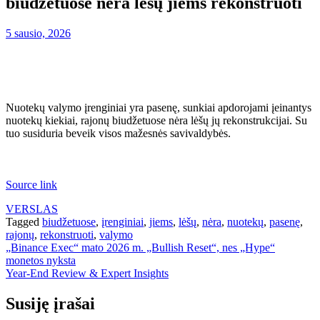
biudžetuose nėra lėšų jiems rekonstruoti
5 sausio, 2026
Nuotekų valymo įrenginiai yra pasenę, sunkiai apdorojami įeinantys
nuotekų kiekiai, rajonų biudžetuose nėra lėšų jų rekonstrukcijai. Su
tuo susiduria beveik visos mažesnės savivaldybės.
Source link
VERSLAS
Tagged
biudžetuose
,
įrenginiai
,
jiems
,
lėšų
,
nėra
,
nuotekų
,
pasenę
,
rajonų
,
rekonstruoti
,
valymo
Navigacija
„Binance Exec“ mato 2026 m. „Bullish Reset“, nes „Hype“
monetos nyksta
tarp
Year-End Review & Expert Insights
įrašų
Susiję įrašai