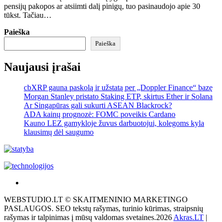
pensijų pakopos ar atsiimti dalį pinigų, tuo pasinaudojo apie 30
tūkst. Tačiau…
Paieška
Paieška
Naujausi įrašai
cbXRP gauna paskolą ir užstatą per „Doppler Finance“ bazę
Morgan Stanley pristato Staking ETP, skirtus Ether ir Solana
Ar Singapūras gali sukurti ASEAN Blackrock?
ADA kainų prognozė: FOMC poveikis Cardano
Kauno LEZ gamykloje žuvus darbuotojui, kolegoms kyla
klausimų dėl saugumo
Akras
–
WEBSTUDIO.LT © SKAITMENINIO MARKETINGO
tai
PASLAUGOS. SEO tekstų rašymas, turinio kūrimas, straipsnių
žemės
rašymas ir talpinimas į mūsų valdomas svetaines.2026
Akras.LT
|
ploto