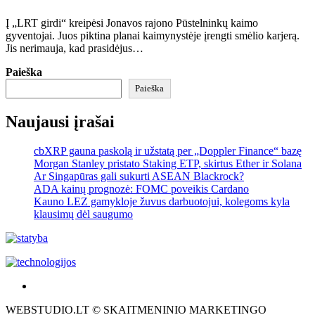
Į „LRT girdi“ kreipėsi Jonavos rajono Pūstelninkų kaimo
gyventojai. Juos piktina planai kaimynystėje įrengti smėlio karjerą.
Jis nerimauja, kad prasidėjus…
Paieška
Paieška
Naujausi įrašai
cbXRP gauna paskolą ir užstatą per „Doppler Finance“ bazę
Morgan Stanley pristato Staking ETP, skirtus Ether ir Solana
Ar Singapūras gali sukurti ASEAN Blackrock?
ADA kainų prognozė: FOMC poveikis Cardano
Kauno LEZ gamykloje žuvus darbuotojui, kolegoms kyla
klausimų dėl saugumo
Akras
–
WEBSTUDIO.LT © SKAITMENINIO MARKETINGO
tai