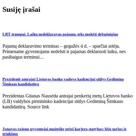
įrašų
Susiję įrašai
LRT trumpai. Laiku nedeklaravus pajamų, teks mokėti delspinigius
Pajamų deklaravimo terminas – gegužės 4 d. – sparčiai artėja.
Primename gyventojams nedelsti ir pajamas deklaruoti laiku, nes
pasibaigus terminui…
Prezidentė antrajai Lietuvos banko vadovo kadencijai siūlys Gediminą
Šimkaus kandidatūrą
Prezidentas Gitanas Nausėda antrajai penkerių metų Lietuvos banko
(LB) valdybos pirmininko kadencijai siūlys Gediminą Šimkaus
kandidatūrą. Source link
Jonavos rajono gyventojai nusiteikę prieš karjero statybas: bijo taršos ir
triukšmo