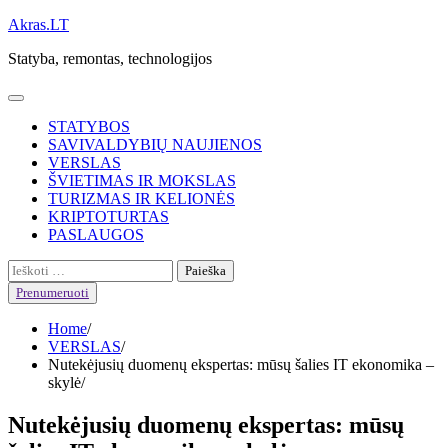
Skip
Akras.LT
to
Statyba, remontas, technologijos
content
STATYBOS
SAVIVALDYBIŲ NAUJIENOS
VERSLAS
ŠVIETIMAS IR MOKSLAS
TURIZMAS IR KELIONĖS
KRIPTOTURTAS
PASLAUGOS
Ieškoti:
Prenumeruoti
Home
VERSLAS
Nutekėjusių duomenų ekspertas: mūsų šalies IT ekonomika –
skylė
Nutekėjusių duomenų ekspertas: mūsų