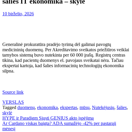
šalies IT ekonomika – skylė
10 birželio, 2026
Generalinė prokuratūra pradėjo tyrimą dėl galimai pavogtų
medicininių duomenų. Per Akreditavimo sveikatos priežiūros veiklai
tarnybos sistemą buvo nutekinta per 60 000 įrašų. Registrų centras
tikina, kad pacientų duomenys el. pavojaus sveikatai nėra. Tačiau
ekspertai kartoja, kad šalies informacinių technologijų ekonomika
silpna.
Source link
VERSLAS
Tagged
duomenų
,
ekonomiką
,
ekspertas
,
mūsų
,
Nutekėjusių
,
šalies
,
skylė
Navigacija
HYPE ir Paradigm Siųsti GENIUS akto įspėjimą
Ar Cardano viskas baigta? ADA sumažėjo -42% per pastarąjį
tarp
mėnesį