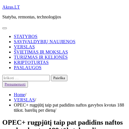
Skip
Akras.LT
to
Statyba, remontas, technologijos
content
STATYBOS
SAVIVALDYBIŲ NAUJIENOS
VERSLAS
ŠVIETIMAS IR MOKSLAS
TURIZMAS IR KELIONĖS
KRIPTOTURTAS
PASLAUGOS
Ieškoti:
Prenumeruoti
Home
VERSLAS
OPEC+ rugpjūtį taip pat padidins naftos gavybos kvotas 188
tūkst. barelių per dieną
OPEC+ rugpjūtį taip pat padidins naftos