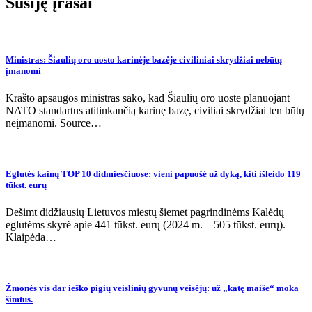
įrašų
Susiję įrašai
Ministras: Šiaulių oro uosto karinėje bazėje civiliniai skrydžiai nebūtų
įmanomi
Krašto apsaugos ministras sako, kad Šiaulių oro uoste planuojant
NATO standartus atitinkančią karinę bazę, civiliai skrydžiai ten būtų
neįmanomi. Source…
Eglutės kainų TOP 10 didmiesčiuose: vieni papuošė už dyką, kiti išleido 119
tūkst. eurų
Dešimt didžiausių Lietuvos miestų šiemet pagrindinėms Kalėdų
eglutėms skyrė apie 441 tūkst. eurų (2024 m. – 505 tūkst. eurų).
Klaipėda…
Žmonės vis dar ieško pigių veislinių gyvūnų veisėjų: už „katę maiše“ moka
šimtus.