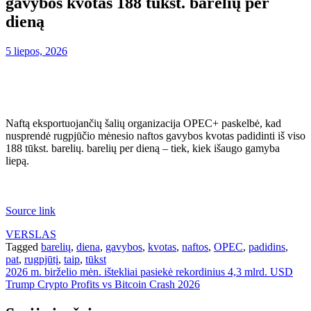
gavybos kvotas 188 tūkst. barelių per
dieną
5 liepos, 2026
Naftą eksportuojančių šalių organizacija OPEC+ paskelbė, kad
nusprendė rugpjūčio mėnesio naftos gavybos kvotas padidinti iš viso
188 tūkst. barelių. barelių per dieną – tiek, kiek išaugo gamyba
liepą.
Source link
VERSLAS
Tagged
barelių
,
diena
,
gavybos
,
kvotas
,
naftos
,
OPEC
,
padidins
,
pat
,
rugpjūtį
,
taip
,
tūkst
Navigacija
2026 m. birželio mėn. ištekliai pasiekė rekordinius 4,3 mlrd. USD
Trump Crypto Profits vs Bitcoin Crash 2026
tarp