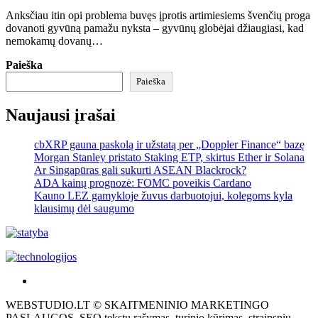
Anksčiau itin opi problema buvęs įprotis artimiesiems švenčių proga
dovanoti gyvūną pamažu nyksta – gyvūnų globėjai džiaugiasi, kad
nemokamų dovanų…
Paieška
Paieška
Naujausi įrašai
cbXRP gauna paskolą ir užstatą per „Doppler Finance“ bazę
Morgan Stanley pristato Staking ETP, skirtus Ether ir Solana
Ar Singapūras gali sukurti ASEAN Blackrock?
ADA kainų prognozė: FOMC poveikis Cardano
Kauno LEZ gamykloje žuvus darbuotojui, kolegoms kyla
klausimų dėl saugumo
Akras
–
WEBSTUDIO.LT © SKAITMENINIO MARKETINGO
tai
PASLAUGOS. SEO tekstų rašymas, turinio kūrimas, straipsnių