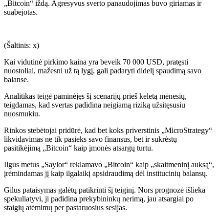
„Bitcoin“ iždą. Agresyvus sverto panaudojimas buvo giriamas ir
suabejotas.
(
Šaltinis: x
)
Kai vidutinė pirkimo kaina yra beveik 70 000 USD, pratęsti
nuostoliai, mažesni už tą lygį, gali padaryti didelį spaudimą savo
balanse.
Analitikas teigė paminėjęs šį scenarijų prieš keletą mėnesių,
teigdamas, kad svertas padidina neigiamą riziką užsitęsusiu
nuosmukiu.
Rinkos stebėtojai pridūrė, kad bet koks priverstinis „MicroStrategy“
likvidavimas ne tik pasieks savo finansus, bet ir sukrėstų
pasitikėjimą „Bitcoin“ kaip įmonės atsargų turtu.
Ilgus metus „Saylor“ reklamavo „Bitcoin“ kaip „skaitmeninį auksą“,
įrėmindamas jį kaip ilgalaikį apsidraudimą dėl institucinių balansų.
Gilus pataisymas galėtų patikrinti šį teiginį. Nors prognozė išlieka
spekuliatyvi, ji padidina prekybininkų nerimą, jau atsargiai po
staigių atėmimų per pastaruosius sesijas.