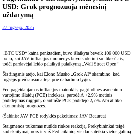
USD: Grok prognozuoja mėnesinį
uždarymą
27 rugsėjo, 2025
„BTC USD“ kaina penktadienį buvo išlaikyta beveik 109 000 USD
po to, kai JAV infliacijos duomenys buvo suderinti su lūkesčiais,
todėl pardavėjai leido palaikyti palaikymą „Wall Street Open“.
Šis žingsnis atėjo, kai Elono Musko „Grok AI“ skambino, kad
rugsėjis greičiausiai artėja prie dabartinio lygio.
Fed pageidaujamas infliacijos matuoklis, pagrindinės asmeninio
vartojimo išlaidų (PCE) indeksas,
parodė
A +2,9% metinis
padidėjimas rugpjūtį, o antraštė PCE padidėjo 2,7%. Abi atitiko
ekonomistų prognozes.
(
Šaltinis: JAV PCE rodyklės pakeitimas: JAV Beaurea
)
Staigmenos trūkumas nutildė rinkos reakciją. Prekybininkai teigė,
kad skaitymai, nors ir virš Fed taikinio, vis dar suteikia vietos galimą