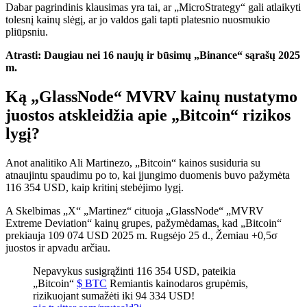
Dabar pagrindinis klausimas yra tai, ar „MicroStrategy“ gali atlaikyti
tolesnį kainų slėgį, ar jo valdos gali tapti platesnio nuosmukio
pliūpsniu.
Atrasti:
Daugiau nei 16 naujų ir būsimų „Binance“ sąrašų 2025
m.
Ką „GlassNode“ MVRV kainų nustatymo
juostos atskleidžia apie „Bitcoin“ rizikos
lygį?
Anot analitiko Ali Martinezo, „Bitcoin“ kainos susiduria su
atnaujintu spaudimu po to, kai įjungimo duomenis buvo pažymėta
116 354 USD, kaip kritinį stebėjimo lygį.
A
Skelbimas
„X“ „Martinez“ cituoja „GlassNode“ „MVRV
Extreme Deviation“ kainų grupes, pažymėdamas, kad „Bitcoin“
prekiauja 109 074 USD 2025 m. Rugsėjo 25 d., Žemiau +0,5σ
juostos ir apvadu arčiau.
Nepavykus susigrąžinti 116 354 USD, pateikia
„Bitcoin“
$ BTC
Remiantis kainodaros grupėmis,
rizikuojant sumažėti iki 94 334 USD!