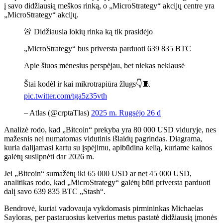
į savo didžiausią meškos rinką, o „MicroStrategy“ akcijų centre yra
„MicroStrategy“ akcijų.
🚨 Didžiausia lokių rinka ką tik prasidėjo
„MicroStrategy“ bus priversta parduoti 639 835 BTC
Apie šiuos mėnesius perspėjau, bet niekas neklausė
Štai kodėl ir kai mikrotrapiūra žlugs👇🧵
pic.twitter.com/tga5z35vth
– Atlas (@crptaTlas)
2025 m. Rugsėjo 26 d
Analizė rodo, kad „Bitcoin“ prekyba yra 80 000 USD viduryje, nes
mažesnis nei numatomas vidutinis išlaidų pagrindas. Diagrama,
kuria dalijamasi kartu su įspėjimu, apibūdina kelią, kuriame kainos
galėtų susilpnėti dar 2026 m.
Jei „Bitcoin“ sumažėtų iki 65 000 USD ar net 45 000 USD,
analitikas rodo, kad „MicroStrategy“ galėtų būti priversta parduoti
dalį savo 639 835 BTC „Stash“.
Bendrovė, kuriai vadovauja vykdomasis pirmininkas Michaelas
Sayloras, per pastaruosius ketverius metus pastatė didžiausią įmonės