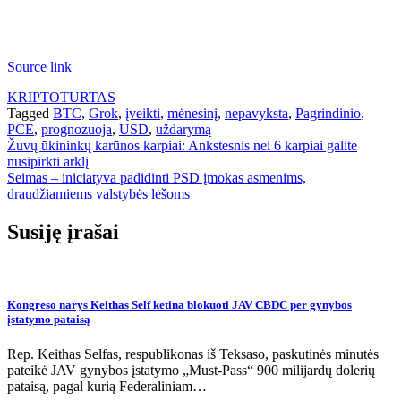
Source link
KRIPTOTURTAS
Tagged
BTC
,
Grok
,
įveikti
,
mėnesinį
,
nepavyksta
,
Pagrindinio
,
PCE
,
prognozuoja
,
USD
,
uždarymą
Navigacija
Žuvų ūkininkų karūnos karpiai: Ankstesnis nei 6 karpiai galite
nusipirkti arklį
tarp
Seimas – iniciatyva padidinti PSD įmokas asmenims,
įrašų
draudžiamiems valstybės lėšoms
Susiję įrašai
Kongreso narys Keithas Self ketina blokuoti JAV CBDC per gynybos
įstatymo pataisą
Rep. Keithas Selfas, respublikonas iš Teksaso, paskutinės minutės
pateikė JAV gynybos įstatymo „Must-Pass“ 900 milijardų dolerių
pataisą, pagal kurią Federaliniam…