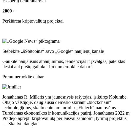
Ekspertų bendradarbiai
2000+
Peržiūrėta kriptovaliutų projektai
Stebėkite „99bitcoins“ savo „Google“ naujienų kanale
Gaukite naujausius atnaujinimus, tendencijas ir įžvalgas, pateiktas
tiesiai ant pirštų galiukų. Prenumeruokite dabar!
Prenumeruokite dabar
Jonathanas R. Milleris yra jaunesnysis rašytojas, įsikūręs Kolumbe,
Ohajo valstijoje, daugiausia dėmesio skiriant „blockchain“
technologijoms, skaitmeniniam turtui ir „Fintech“ naujovėms.
Turėdamas ekonomikos ir komunikacijos patirtį, Jonathanas 2022 m.
Pradėjo aprėpti kriptovaliutą per laisvai samdomų tyrimų projektus
… Skaityti daugiau