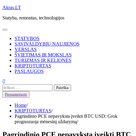
Skip
Akras.LT
to
Statyba, remontas, technologijos
content
STATYBOS
SAVIVALDYBIŲ NAUJIENOS
VERSLAS
ŠVIETIMAS IR MOKSLAS
TURIZMAS IR KELIONĖS
KRIPTOTURTAS
PASLAUGOS
Ieškoti:
Prenumeruoti
Home
KRIPTOTURTAS
Pagrindinio PCE nepavyksta įveikti BTC USD: Grok
prognozuoja mėnesinį uždarymą
Pagrindinio PCE nepavyksta įveikti BTC