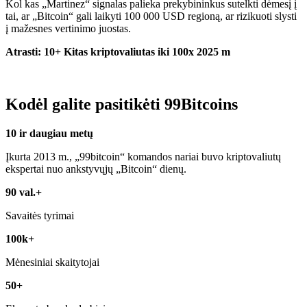
Kol kas „Martinez“ signalas palieka prekybininkus sutelkti dėmesį į
tai, ar „Bitcoin“ gali laikyti 100 000 USD regioną, ar rizikuoti slysti
į mažesnes vertinimo juostas.
Atrasti:
10+ Kitas kriptovaliutas iki 100x 2025 m
Kodėl galite pasitikėti 99Bitcoins
10 ir daugiau metų
Įkurta 2013 m., „99bitcoin“ komandos nariai buvo kriptovaliutų
ekspertai nuo ankstyvųjų „Bitcoin“ dienų.
90 val.+
Savaitės tyrimai
100k+
Mėnesiniai skaitytojai
50+