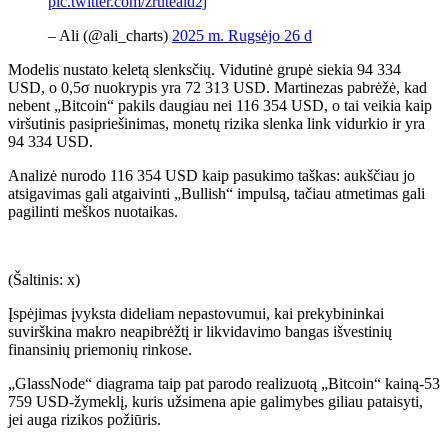
pic.twitter.com/zruteald2j
– Ali (@ali_charts)
2025 m. Rugsėjo 26 d
Modelis nustato keletą slenksčių. Vidutinė grupė siekia 94 334
USD, o 0,5σ nuokrypis yra 72 313 USD. Martinezas pabrėžė, kad
nebent „Bitcoin“ pakils daugiau nei 116 354 USD, o tai veikia kaip
viršutinis pasipriešinimas, monetų rizika slenka link vidurkio ir yra
94 334 USD.
Analizė nurodo 116 354 USD kaip pasukimo taškas: aukščiau jo
atsigavimas gali atgaivinti „Bullish“ impulsą, tačiau atmetimas gali
pagilinti meškos nuotaikas.
(
Šaltinis: x
)
Įspėjimas įvyksta dideliam nepastovumui, kai prekybininkai
suvirškina makro neapibrėžtį ir likvidavimo bangas išvestinių
finansinių priemonių rinkose.
„GlassNode“ diagrama taip pat parodo realizuotą „Bitcoin“ kainą-53
759 USD-žymeklį, kuris užsimena apie galimybes giliau pataisyti,
jei auga rizikos požiūris.