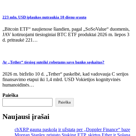
223 mln. USD įplaukos nutraukia 10 dienų srautą
„Bitcoin ETF“ naujienose šiandien, pagal „SoSoValue“ duomenis,
JAV kotiruojami tiesioginiai BTC ETF produktai 2026 m. liepos 3
d. pritraukė 221…
Ar „Tether“ tiesiog suteikė robotams savo banko sąskaitas?
2026 m. birželio 10 d. „Tether“ paskelbė, kad vadovauja C serijos
finansavimo etapui iki 1,4 mlrd. USD Vokietijos kognityvinės
humanoidinės…
Paieška
Paieška
Naujausi įrašai
cbXRP gauna paskolą ir užstatą per „Doppler Finance“ bazę
Morgan Stanley pristato Staking ETP, skirtus Ether ir Solana