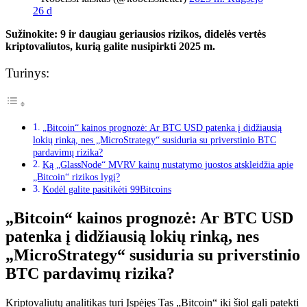
26 d
Sužinokite: 9 ir daugiau geriausios rizikos, didelės vertės
kriptovaliutos, kurią galite nusipirkti 2025 m.
Turinys:
„Bitcoin“ kainos prognozė: Ar BTC USD patenka į didžiausią
lokių rinką, nes „MicroStrategy“ susiduria su priverstinio BTC
pardavimų rizika?
Ką „GlassNode“ MVRV kainų nustatymo juostos atskleidžia apie
„Bitcoin“ rizikos lygį?
Kodėl galite pasitikėti 99Bitcoins
„Bitcoin“ kainos prognozė: Ar BTC USD
patenka į didžiausią lokių rinką, nes
„MicroStrategy“ susiduria su priverstinio
BTC pardavimų rizika?
Kriptovaliutų analitikas turi
Įspėjęs
Tas „Bitcoin“ iki šiol gali patekti