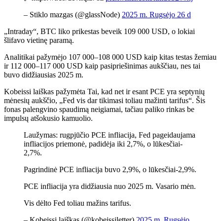
– Stiklo mazgas (@glassNode)
2025 m. Rugsėjo 26 d
„Intraday“, BTC liko prikestas beveik 109 000 USD, o lokiai
šlifavo vietinę paramą.
Analitikai pažymėjo 107 000–108 000 USD kaip kitas testas žemiau
ir 112 000–117 000 USD kaip pasipriešinimas aukščiau, nes tai
buvo didžiausias 2025 m.
Kobeissi laiškas
pažymėta
Tai, kad net ir esant PCE yra septynių
mėnesių aukščio, „Fed vis dar tikimasi toliau mažinti tarifus“. Šis
fonas palengvino spaudimą neigiamai, tačiau paliko rinkas be
impulsų atšokusio kamuolio.
Laužymas: rugpjūčio PCE infliacija, Fed pageidaujama
infliacijos priemonė, padidėja iki 2,7%, o lūkesčiai-
2,7%.
Pagrindinė PCE infliacija buvo 2,9%, o lūkesčiai-2,9%.
PCE infliacija yra didžiausia nuo 2025 m. Vasario mėn.
Vis dėlto Fed toliau mažins tarifus.
– Kobeissi laiškas (@kobeissiletter)
2025 m. Rugsėjo