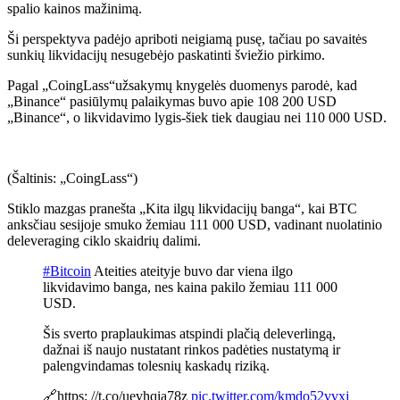
spalio kainos mažinimą.
Ši perspektyva padėjo apriboti neigiamą pusę, tačiau po savaitės
sunkių likvidacijų nesugebėjo paskatinti šviežio pirkimo.
Pagal
„CoingLass“
užsakymų knygelės duomenys parodė, kad
„Binance“ pasiūlymų palaikymas buvo apie 108 200 USD
„Binance“, o likvidavimo lygis-šiek tiek daugiau nei 110 000 USD.
(
Šaltinis: „CoingLass“
)
Stiklo mazgas
pranešta
„Kita ilgų likvidacijų banga“, kai BTC
anksčiau sesijoje smuko žemiau 111 000 USD, vadinant nuolatinio
deleveraging ciklo skaidrių dalimi.
#Bitcoin
Ateities ateityje buvo dar viena ilgo
likvidavimo banga, nes kaina pakilo žemiau 111 000
USD.
Šis sverto praplaukimas atspindi plačią deleverlingą,
dažnai iš naujo nustatant rinkos padėties nustatymą ir
palengvindamas tolesnių kaskadų riziką.
🔗https: //t.co/uevhqia78z
pic.twitter.com/kmdo52vvxj