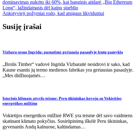
dominavimas nukrito iki 60%, kai banginis atidarė „Big Ethereum
tarp
Long“, lažindamasis dėl kainų siurblio
įrašų
Ankstyvieji požymiai rodo, kad atsigaus likvidumui
Susiję įrašai
Vizbarų sesuo Ingrida: pastatėme geriausią pasaulyje lentų gamyklą
„Brolis Timber“ vadovė Ingrida Vizbaraitė nesidrovi ir sako, kad
Kaune esantis jų termo medienos fabrikas yra geriausias pasaulyje.
„Mes didžiuojamės…
Istorinis klimato atvejis teisme: Peru ūkininkas kovoja su Vokietijos
energetikos milžinu
Vokietijos energetikos milžinė RWE yra teisme dėl savo vaidmens
skatinant klimato pokyčius. Susirūpinimą iškėlė Peru ūkininkas,
gyvenantis Andų kalnuose, kaltindamas…