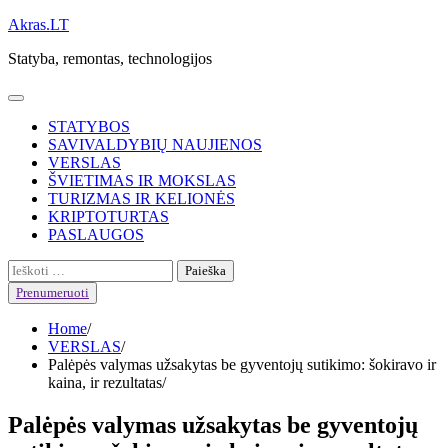
Skip
Akras.LT
to
Statyba, remontas, technologijos
content
STATYBOS
SAVIVALDYBIŲ NAUJIENOS
VERSLAS
ŠVIETIMAS IR MOKSLAS
TURIZMAS IR KELIONĖS
KRIPTOTURTAS
PASLAUGOS
Ieškoti:
Prenumeruoti
Home
VERSLAS
Palėpės valymas užsakytas be gyventojų sutikimo: šokiravo ir
kaina, ir rezultatas
Palėpės valymas užsakytas be gyventojų