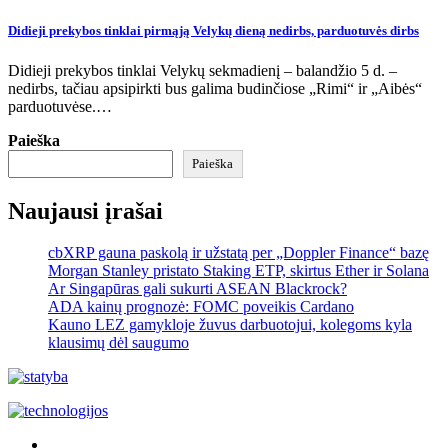
Didieji prekybos tinklai pirmąją Velykų dieną nedirbs, parduotuvės dirbs
Didieji prekybos tinklai Velykų sekmadienį – balandžio 5 d. –
nedirbs, tačiau apsipirkti bus galima budinčiose „Rimi“ ir „Aibės“
parduotuvėse.…
Paieška
Paieška
Naujausi įrašai
cbXRP gauna paskolą ir užstatą per „Doppler Finance“ bazę
Morgan Stanley pristato Staking ETP, skirtus Ether ir Solana
Ar Singapūras gali sukurti ASEAN Blackrock?
ADA kainų prognozė: FOMC poveikis Cardano
Kauno LEZ gamykloje žuvus darbuotojui, kolegoms kyla
klausimų dėl saugumo
Akras