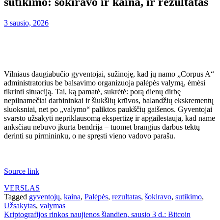
sutikimo: šokiravo ir kaina, ir rezultatas
3 sausio, 2026
Vilniaus daugiabučio gyventojai, sužinoję, kad jų namo „Corpus A“
administratorius be balsavimo organizuoja palėpės valymą, ėmėsi
tikrinti situaciją. Tai, ką pamatė, sukrėtė: porą dienų dirbę
nepilnamečiai darbininkai ir šiukšlių krūvos, balandžių ekskrementų
sluoksniai, net po „valymo“ paliktos paukščių gaišenos. Gyventojai
svarsto užsakyti nepriklausomą ekspertizę ir apgailestauja, kad name
anksčiau nebuvo įkurta bendrija – tuomet brangius darbus tektų
derinti su pirmininku, o ne spręsti vieno vadovo parašu.
Source link
VERSLAS
Tagged
gyventojų
,
kaina
,
Palėpės
,
rezultatas
,
šokiravo
,
sutikimo
,
Užsakytas
,
valymas
Navigacija
Kriptografijos rinkos naujienos šiandien, sausio 3 d.: Bitcoin