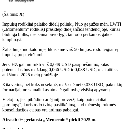
(
Šaltinis:
X
)
Impulsų rodikliai palaiko didelį polinkį. Nuo gegužės mėn. LWTI
(„Momentum“ rodiklis) prasidėjo didėjančios tendencijoje, kuriai
būdinga bullis, nes kaina buvo lygi, tai rodo perkamos galios
kaupimąsi.
Žalia linija indikatoriuje, likusiame virš 50 linijos, rodo teigiamą
impulsą po paviršiumi.
Jei CHZ gali nutrūkti virš 0,049 USD pasipriešinimo, kitas
potencialas bus maždaug 0,066 USD ir 0,088 USD, o tai atitiks
aukštumą 2025 metų pradžioje.
Kita vertus, bet koks nesėkmė, mažesnė nei 0,033 USD, pakenktų
formacijai, nors analitikas atmetė galimybę visišką apyvartą.
Vietoj to, jie apibūdino artėjantį proveržį kaip potencialiai
„protingą“, kuris rodo tvirtą pasitikėjimą, kad mėnesių trukmės
konsolidacijos etapas yra artimas pabaigai.
Atrasti:
9+ geriausia „Memecoin“ pirkti 2025 m.