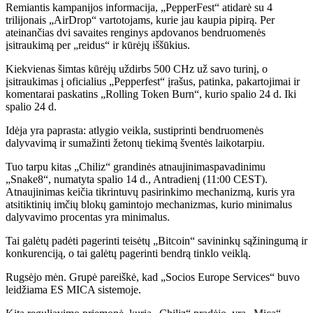
Remiantis kampanijos informacija, „PepperFest“ atidarė su 4
trilijonais „AirDrop“ vartotojams, kurie jau kaupia pipirą. Per
ateinančias dvi savaites renginys apdovanos bendruomenės
įsitraukimą per „reidus“ ir kūrėjų iššūkius.
Kiekvienas šimtas kūrėjų uždirbs 500 CHz už savo turinį, o
įsitraukimas į oficialius „Pepperfest“ įrašus, patinka, pakartojimai ir
komentarai paskatins „Rolling Token Burn“, kurio spalio 24 d. Iki
spalio 24 d.
Idėja yra paprasta: atlygio veikla, sustiprinti bendruomenės
dalyvavimą ir sumažinti žetonų tiekimą šventės laikotarpiu.
Tuo tarpu kitas
„Chiliz“ grandinės atnaujinimas
pavadinimu
„Snake8“, numatyta spalio 14 d., Antradienį (11:00 CEST).
Atnaujinimas keičia tikrintuvų pasirinkimo mechanizmą, kuris yra
atsitiktinių imčių blokų gamintojo mechanizmas, kurio minimalus
dalyvavimo procentas yra minimalus.
Tai galėtų padėti pagerinti teisėtų „Bitcoin“ savininkų sąžiningumą ir
konkurenciją, o tai galėtų pagerinti bendrą tinklo veiklą.
Rugsėjo mėn. Grupė pareiškė, kad „Socios Europe Services“ buvo
leidžiama ES MICA sistemoje.