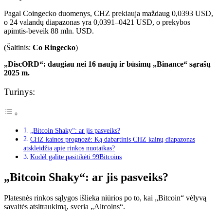
Pagal
Coingecko duomenys,
CHZ prekiauja maždaug 0,0393 USD,
o 24 valandų diapazonas yra 0,0391–0421 USD, o prekybos
apimtis-beveik 88 mln. USD.
(
Šaltinis:
Co Ringecko
)
„DiscORD“: daugiau nei 16 naujų ir būsimų „Binance“ sąrašų
2025 m.
Turinys:
„Bitcoin Shaky“: ar jis pasveiks?
CHZ kainos prognozė: Ką dabartinis CHZ kainų diapazonas
atskleidžia apie rinkos nuotaikas?
Kodėl galite pasitikėti 99Bitcoins
„Bitcoin Shaky“: ar jis pasveiks?
Platesnės rinkos sąlygos išlieka niūrios po to, kai „Bitcoin“ vėlyvą
savaitės atsitraukimą, sveria „Altcoins“.