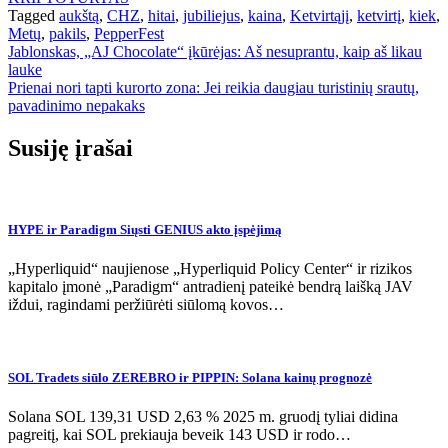
Tagged
aukštą
,
CHZ
,
hitai
,
jubiliejus
,
kaina
,
Ketvirtąjį
,
ketvirtį
,
kiek
,
Metų
,
pakils
,
PepperFest
Navigacija
Jablonskas, „AJ Chocolate“ įkūrėjas: Aš nesuprantu, kaip aš likau
lauke
tarp
Prienai nori tapti kurorto zona: Jei reikia daugiau turistinių srautų,
įrašų
pavadinimo nepakaks
Susiję įrašai
HYPE ir Paradigm Siųsti GENIUS akto įspėjimą
„Hyperliquid“ naujienose „Hyperliquid Policy Center“ ir rizikos
kapitalo įmonė „Paradigm“ antradienį pateikė bendrą laišką JAV
iždui, ragindami peržiūrėti siūlomą kovos…
SOL Tradets siūlo ZEREBRO ir PIPPIN: Solana kainų prognozė
Solana SOL 139,31 USD 2,63 % 2025 m. gruodį tyliai didina
pagreitį, kai SOL prekiauja beveik 143 USD ir rodo…