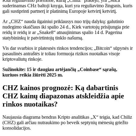
Kita reguliavimo priemonė, kurią „Chiliz“ pradėjo, yra „Mica“
suderinamas CHz baltoji knyga, kuri yra reguliavimo žingsnis, kuris
gali sustiprinti partnerį ir platinimą Europoje ketvirtį ketvirtį.
Ar „CHZ“ nauda ilgainiui priklausys nuo trijų dalykų: galutinio
nudegimo skaičiaus iki spalio 24 d., Kiek vartotojų prisijungia prie
reidų ir reidų ir ar „Snake8“ atnaujinimas spalio 14 d. Pagerina
statybininkų ir patvirtintojų tinklo našumą.
Vis dar svarbios ir platesnės rinkos tendencijos; „Bitcoin“ sūpynės ir
pasaulinės antraštės ir toliau formuoja rizikos nuotaikas visoje
kriptovaliutų rinkoje.
Sužinokite: 15 ir daugiau artėjančių „Coinbase“ sąrašų,
kuriuos reikia žiūrėti 2025 m.
CHZ kainos prognozė: Ką dabartinis
CHZ kainų diapazonas atskleidžia apie
rinkos nuotaikas?
Naujausia diagrama
bendras
Kripto analitikas „X“ teigia, kad Chiliz
(CHZ) gali arčiau nutraukimo po beveik septynių mėnesių griežto
konsolidacijos.