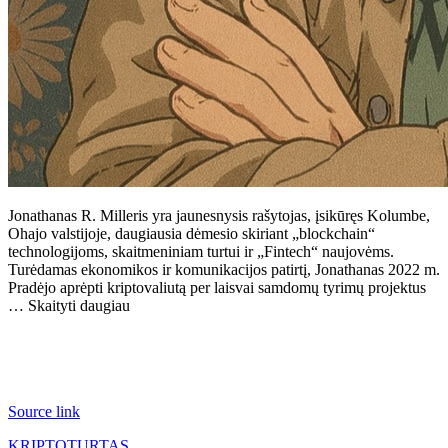
Jonathanas R. Milleris yra jaunesnysis rašytojas, įsikūręs Kolumbe,
Ohajo valstijoje, daugiausia dėmesio skiriant „blockchain“
technologijoms, skaitmeniniam turtui ir „Fintech“ naujovėms.
Turėdamas ekonomikos ir komunikacijos patirtį, Jonathanas 2022 m.
Pradėjo aprėpti kriptovaliutą per laisvai samdomų tyrimų projektus
… Skaityti daugiau
Source link
KRIPTOTURTAS