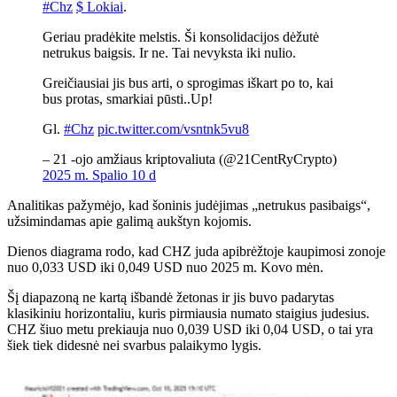
#Chz
$ Lokiai
.
Geriau pradėkite melstis. Ši konsolidacijos dėžutė
netrukus baigsis. Ir ne. Tai nevyksta iki nulio.
Greičiausiai jis bus arti, o sprogimas iškart po to, kai
bus protas, smarkiai pūsti..Up!
Gl.
#Chz
pic.twitter.com/vsntnk5vu8
– 21 -ojo amžiaus kriptovaliuta (@21CentRyCrypto)
2025 m. Spalio 10 d
Analitikas pažymėjo, kad šoninis judėjimas „netrukus pasibaigs“,
užsimindamas apie galimą aukštyn kojomis.
Dienos diagrama rodo, kad CHZ juda apibrėžtoje kaupimosi zonoje
nuo 0,033 USD iki 0,049 USD nuo 2025 m. Kovo mėn.
Šį diapazoną ne kartą išbandė žetonas ir jis buvo padarytas
klasikiniu horizontaliu, kuris pirmiausia numato staigius judesius.
CHZ šiuo metu prekiauja nuo 0,039 USD iki 0,04 USD, o tai yra
šiek tiek didesnė nei svarbus palaikymo lygis.