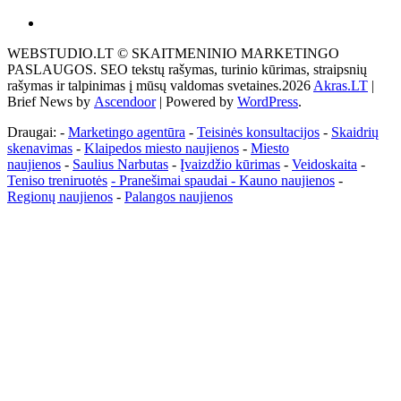
Akras
–
WEBSTUDIO.LT © SKAITMENINIO MARKETINGO
tai
PASLAUGOS. SEO tekstų rašymas, turinio kūrimas, straipsnių
žemės
rašymas ir talpinimas į mūsų valdomas svetaines.2026
Akras.LT
|
ploto
Brief News by
Ascendoor
| Powered by
WordPress
.
matavimo
vienetas-
Draugai: -
Marketingo agentūra
-
Teisinės konsultacijos
-
Skaidrių
Pagrindinis
skenavimas
-
Klaipedos miesto naujienos
-
Miesto
naujienos
-
Saulius Narbutas
-
Įvaizdžio kūrimas
-
Veidoskaita
-
Teniso treniruotės
- Pranešimai spaudai -
Kauno naujienos
-
Regionų naujienos
-
Palangos naujienos