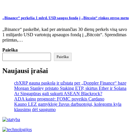
„Binance“ perkelia 1 mlrd. USD saugos fondą į „Bitcoin“ rinkos streso metu
„Binance“ paskelbė, kad per ateinančias 30 dienų perkels visą savo
1 milijardo USD vartotojų apsaugos fondą į „Bitcoin“. Sprendimas
priimtas,…
Paieška
Paieška
Naujausi įrašai
cbXRP gauna paskolą ir užstatą per „Doppler Finance“ bazę
Morgan Stanley pristato Staking ETP, skirtus Ether ir Solana
Ar Singapūras gali sukurti ASEAN Blackrock?
ADA kainų prognozė: FOMC poveikis Cardano
Kauno LEZ gamykloje žuvus darbuotojui, kolegoms kyla
klausimų dėl saugumo