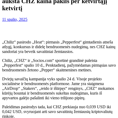
aukšta CHZ kaina pakils per ketvirtąjį
ketvirtį
11 spalio, 2025
„Chiliz“ pasirodo „Heat“: pirmasis „Pepperfest“ gimtadienis atneša
atlygį, konkursus ir didelę bendruomenės nudegimą, nes CHZ kainų
sandoriai yra beveik savaitiniai žemiausios.
Chiliz, „CHZ“ ir „Socios.com“ sportinė grandinė
paleista
„Pepperfest“ spalio 10 d., Penktadienį, pažymėdamas pirmąsias savo
bendruomenės žetono „Pepper“ skaitmenines metines.
Dviejų savaičių kampanija vyks spalio 24 d. Visoje projekto
socialinėse ir bendruomenės platformose. Jame yra staigmena
„AirDrop“ „Stakers“, „reido ir ištirpęs“ renginys, „CHZ“ mokamos
kūrėjų bountai ir bendruomenės sukeltas nudegimas, kuris iš
apyvartos galėjo pašalinti iki vieno trilijono pipirų.
Paleidimas pasirodys tada, kai CHZ prekiauja nuo 0,039 USD iki
0,042 USD, svyruojant arti savo savaitinių žemiausių kriptovaliutų
rinkoje.