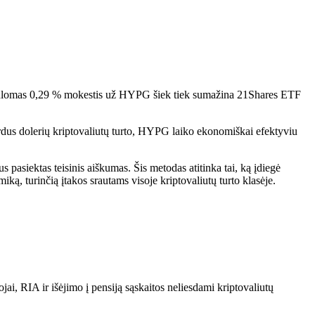
 siūlomas 0,29 % mokestis už HYPG šiek tiek sumažina 21Shares ETF
jardus dolerių kriptovaliutų turto, HYPG laiko ekonomiškai efektyviu
pasiektas teisinis aiškumas. Šis metodas atitinka tai, ką įdiegė
ką, turinčią įtakos srautams visoje kriptovaliutų turto klasėje.
jai, RIA ir išėjimo į pensiją sąskaitos neliesdami kriptovaliutų