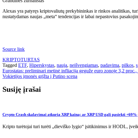
Grandinės žurnalistas
Alexas yra patyręs kriptovaliutų prekybininkas ir rinkos analitikas, tur
nustatydamas naujas „meta“ tendencijas ir labai nepastovius pasakoj
Source link
KRIPTOTURTAS
Tagged
ETF
,
Hiperskystas
,
nauja
,
neišvengiamas
,
padavimą
,
pilkos
,
s
Navigacija
Eurostatas: preliminari metinė infliacija gegužę euro zonoje 3,2 proc.,
Vokietijos įmonės grįžta į Putino sceną
tarp
įrašų
Susiję įrašai
Crypto Crash skalavimai atkuria XRP kainą: ar XRP USD gali pasiekti +69%
Kripto turėtojai turi turėti „dieviško lygio“ įsitikinimus ir HODL, įv