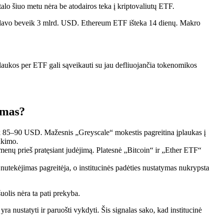
pitalo šiuo metu nėra
be atodairos teka į kriptovaliutų ETF
.
raudavo beveik 3 mlrd. USD. Ethereum ETF išteka 14 dienų. Makro
laukos per ETF gali sąveikauti su jau defliuojančia tokenomikos
imas?
k 85–90 USD. Mažesnis „Greyscale“ mokestis pagreitina įplaukas į
nkimo.
nų prieš pratęsiant judėjimą. Platesnė „Bitcoin“ ir „Ether ETF“
ekėjimas pagreitėja, o institucinės padėties nustatymas nukrypsta
uolis nėra ta pati prekyba.
yra nustatyti ir paruošti vykdyti. Šis signalas sako, kad institucinė