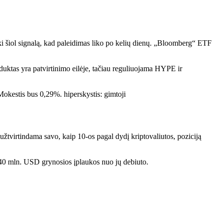
i šiol signalą, kad paleidimas liko po kelių dienų. „Bloomberg“ ETF
oduktas yra patvirtinimo eilėje, tačiau reguliuojama HYPE ir
okestis bus 0,29%. hiperskystis: gimtoji
tvirtindama savo, kaip 10-os pagal dydį kriptovaliutos, poziciją
 140 mln. USD grynosios įplaukos nuo jų debiuto.