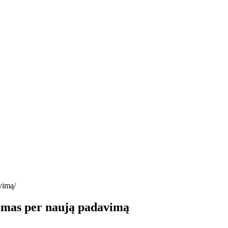
avimą
iamas per naują padavimą