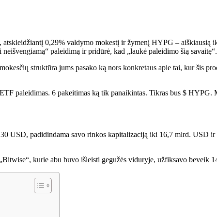
ą, atskleidžiantį 0,29% valdymo mokestį ir žymenį HYPG – aiškiausią ik
i neišvengiamą“ paleidimą ir pridūrė, kad „laukė paleidimo šią savaitę“.
a mokesčių struktūra jums pasako ką nors konkretaus apie tai, kur šis pr
TF paleidimas. 6 pakeitimas ką tik panaikintas. Tikras bus $ HYPG. M
0 USD, padidindama savo rinkos kapitalizaciją iki 16,7 mlrd. USD ir už
 „Bitwise“, kurie abu buvo išleisti gegužės viduryje, užfiksavo beveik