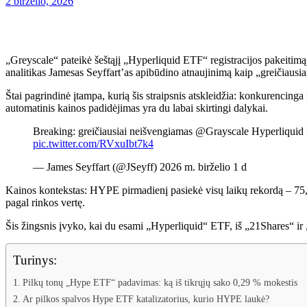
2 birželio, 2026
„Greyscale“ pateikė šeštąjį „Hyperliquid ETF“ registracijos pakeitim
analitikas Jamesas Seyffart’as apibūdino atnaujinimą kaip „greičiausia
Štai pagrindinė įtampa, kurią šis straipsnis atskleidžia: konkurencing
automatinis kainos padidėjimas yra du labai skirtingi dalykai.
Breaking: greičiausiai neišvengiamas @Grayscale Hyperliquid E
pic.twitter.com/RVxuIbt7k4
— James Seyffart (@JSeyff) 2026 m. birželio 1 d
Kainos kontekstas: HYPE pirmadienį pasiekė visų laikų rekordą – 75,3
pagal rinkos vertę.
Šis žingsnis įvyko, kai du esami „Hyperliquid“ ETF, iš „21Shares“ ir
Turinys:
Pilkų tonų „Hype ETF“ padavimas: ką iš tikrųjų sako 0,29 % mokestis
Ar pilkos spalvos Hype ETF katalizatorius, kurio HYPE laukė?