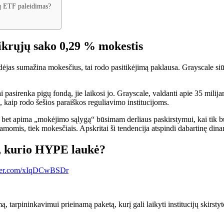
onų ETF paleidimas?
ikrųjų sako 0,29 % mokestis
idėjas sumažina mokesčius, tai rodo pasitikėjimą paklausa. Grayscale
 pasirenka pigų fondą, jie laikosi jo. Grayscale, valdanti apie 35 mili
, kaip rodo šešios paraiškos reguliavimo institucijoms.
bet apima „mokėjimo sąlygą“ būsimam derliaus paskirstymui, kai tik bus 
omis, tiek mokesčiais. Apskritai ši tendencija atspindi dabartinę dinami
s, kurio HYPE laukė?
tter.com/xIqDCwBSDr
arpininkavimui prieinamą paketą, kurį gali laikyti institucijų skirstyto