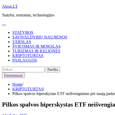
Skip
Akras.LT
to
Statyba, remontas, technologijos
content
STATYBOS
SAVIVALDYBIŲ NAUJIENOS
VERSLAS
ŠVIETIMAS IR MOKSLAS
TURIZMAS IR KELIONĖS
KRIPTOTURTAS
PASLAUGOS
Ieškoti:
Prenumeruoti
Home
KRIPTOTURTAS
Pilkos spalvos hiperskystas ETF neišvengiamas per naują pad
Pilkos spalvos hiperskystas ETF neišveng