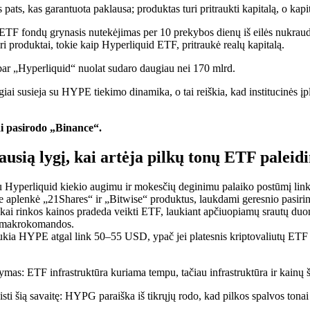
as pats, kas garantuota paklausa; produktas turi pritraukti kapitalą, o ka
oin ETF fondų grynasis nutekėjimas per 10 prekybos dienų iš eilės nuk
ri produktai, tokie kaip Hyperliquid ETF, pritraukė realų kapitalą.
bar „Hyperliquid“ nuolat sudaro daugiau nei 170 mlrd.
i susieja su HYPE tiekimo dinamika, o tai reiškia, kad institucinės įp
i pasirodo „Binance“.
ausią lygį, kai artėja pilkų tonų ETF paleid
u Hyperliquid kiekio augimu ir mokesčių deginimu palaiko postūmį lin
ie aplenkė „21Shares“ ir „Bitwise“ produktus, laukdami geresnio pasiri
rinkos kainos pradeda veikti ETF, laukiant apčiuopiamų srautų duome
is makrokomandos.
 HYPE atgal link 50–55 USD, ypač jei platesnis kriptovaliutų ETF nut
tymas: ETF infrastruktūra kuriama tempu, tačiau infrastruktūra ir kainų š
isti šią savaitę: HYPG paraiška iš tikrųjų rodo, kad pilkos spalvos tonai 