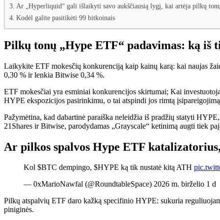
Ar „Hyperliquid“ gali išlaikyti savo aukščiausią lygį, kai artėja pilkų t
Kodėl galite pasitikėti 99 bitkoinais
Pilkų tonų „Hype ETF“ padavimas: ką iš t
Laikykite ETF mokesčių konkurenciją kaip kainų karą: kai naujas ža
0,30 % ir lenkia Bitwise 0,34 %.
ETF mokesčiai yra esminiai konkurencijos skirtumai; Kai investuotojai
HYPE ekspozicijos pasirinkimu, o tai atspindi jos rimtą įsipareigojimą
Pažymėtina, kad dabartinė paraiška neleidžia iš pradžių statyti HYPE, 
21Shares ir Bitwise, parodydamas „Grayscale“ ketinimą augti tiek pajam
Ar pilkos spalvos Hype ETF katalizatoriu
Kol $BTC dempingo, $HYPE ką tik nustatė kitą ATH
pic.twi
— 0xMarioNawfal (@RoundtableSpace) 2026 m. birželio 1 d
Pilkų atspalvių ETF daro kažką specifinio HYPE: sukuria reguliuojamą, t
piniginės.