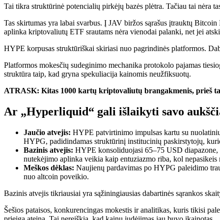
Tai tikra struktūrinė potencialių pirkėjų bazės plėtra. Tačiau tai nėra t
Tas skirtumas yra labai svarbus. Į JAV biržos sąrašus įtrauktų Bitc
aplinka kriptovaliutų ETF srautams nėra vienodai palanki, net jei atski
HYPE korpusas struktūriškai skiriasi nuo pagrindinės platformos. Da
Platformos mokesčių sudeginimo mechanika protokolo pajamas tiesiogia
struktūra taip, kad gryna spekuliacija kainomis neužfiksuotų.
ATRASK: Kitas 1000 kartų kriptovaliutų brangakmenis, prieš ta
Ar „Hyperliquid“ gali išlaikyti savo aukšči
Jaučio atvejis:
HYPE patvirtinimo impulsas kartu su nuolatini
HYPG, padidindamas struktūrinį institucinių paskirstytojų, kur
Bazinis atvejis:
HYPE konsoliduojasi 65–75 USD diapazone, kai 
nutekėjimo aplinka veikia kaip entuziazmo riba, kol nepasike
Meškos dėklas:
Naujienų pardavimas po HYPG paleidimo traukia
nuo altcoin poveikio.
Bazinis atvejis tikriausiai yra sąžiningiausias dabartinės sąrankos skai
Šešios pataisos, konkurencingas mokestis ir analitikas, kuris tikisi pale
prieiga ateina. Tai nereiškia, kad kainų judėjimas jau buvo įkainotas.