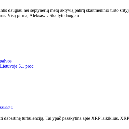
intis daugiau nei septynerių metų aktyvią patirtį skaitmeninio turto srit
imus. Visų pirma, Aleksas… Skaityti daugiau
palvos
 Lietuvoje 5,1 proc.
 gruodį?
eikti dabartinę turbulenciją. Tai ypač pasakytina apie XRP laikiklius. X