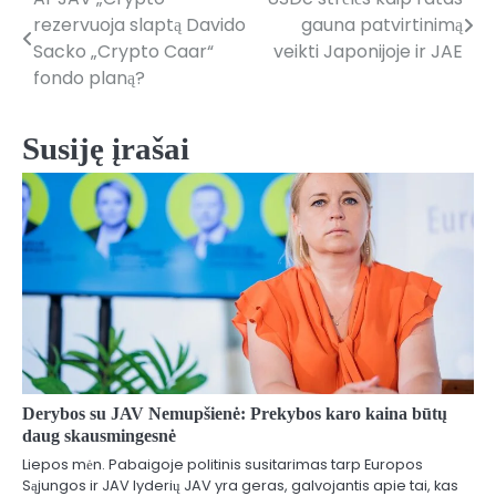
Navigacija
rezervuoja slaptą Davido
gauna patvirtinimą
tarp
Sacko „Crypto Caar“
veikti Japonijoje ir JAE
fondo planą?
įrašų
Susiję įrašai
Derybos su JAV Nemupšienė: Prekybos karo kaina būtų
daug skausmingesnė
Liepos mėn. Pabaigoje politinis susitarimas tarp Europos
Sąjungos ir JAV lyderių JAV yra geras, galvojantis apie tai, kas