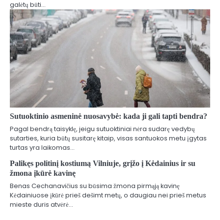
galėtų būti…
Sutuoktinio asmeninė nuosavybė: kada ji gali tapti bendra?
Pagal bendrą taisyklę, jeigu sutuoktiniai nėra sudarę vedybų
sutarties, kuria būtų susitarę kitaip, visas santuokos metu įgytas
turtas yra laikomas…
Palikęs politinį kostiumą Vilniuje, grįžo į Kėdainius ir su
žmona įkūrė kavinę
Benas Cechanavičius su būsima žmona pirmąją kavinę
Kėdainiuose įkūrė prieš dešimt metų, o daugiau nei prieš metus
mieste duris atvėrė…