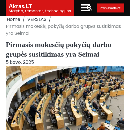
Skip
Akras.LT
Prenumeruoti
to
Statyba, remontas, technologijos
content
Home
VERSLAS
Pirmasis mokesčių pokyčių darbo grupės susitikimas
yra Seimai
Pirmasis mokesčių pokyčių darbo
grupės susitikimas yra Seimai
5 kovo, 2025