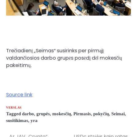
Trečiadienį „Seimas“ susirinks per pirmąjį
valdančiosios darbo grupės posėdį dėl mokesčių
pakeitimų.
Source link
VERSLAS
Tagged
darbo
,
grupės
,
mokesčių
,
Pirmasis
,
pokyčių
,
Seimai
,
susitikimas
,
yra
Ar JAV „Crypto“
USDc strėlės kaip ratas