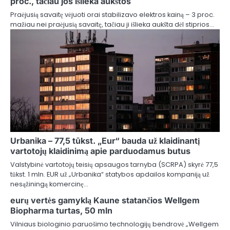
proc., tačiau jos išlieka aukštos
Praėjusią savaitę vėjuoti orai stabilizavo elektros kainą – 3 proc.
mažiau nei praėjusią savaitę, tačiau ji išlieka aukšta dėl stiprios…
Urbanika – 77,5 tūkst. „Eur“ bauda už klaidinantį
vartotojų klaidinimą apie parduodamus butus
Valstybinė vartotojų teisių apsaugos tarnyba (SCRPA) skyrė 77,5
tūkst. 1 mln. EUR už „Urbanika“ statybos apdailos kompaniją už
nesąžiningą komercinę…
eurų vertės gamyklą Kaune statančios Wellgem
Biopharma turtas, 50 mln
Vilniaus biologinio paruošimo technologijų bendrovė „Wellgem