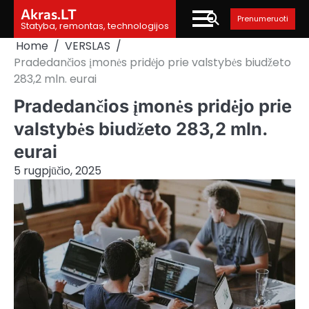
Skip
Akras.LT
Prenumeruoti
to
Statyba, remontas, technologijos
content
Home
VERSLAS
Pradedančios įmonės pridėjo prie valstybės biudžeto
283,2 mln. eurai
Pradedančios įmonės pridėjo prie
valstybės biudžeto 283,2 mln.
eurai
5 rugpjūčio, 2025