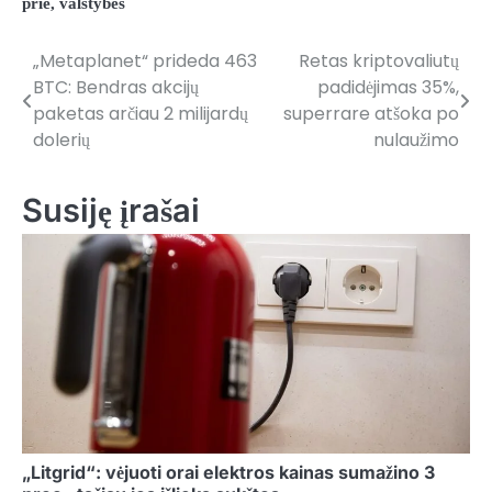
prie
,
valstybės
„Metaplanet“ prideda 463
Retas kriptovaliutų
Navigacija
BTC: Bendras akcijų
padidėjimas 35%,
tarp
paketas arčiau 2 milijardų
superrare atšoka po
dolerių
nulaužimo
įrašų
Susiję įrašai
„Litgrid“: vėjuoti orai elektros kainas sumažino 3