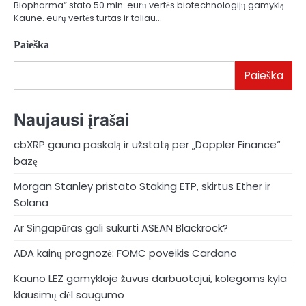
Biopharma“ stato 50 mln. eurų vertės biotechnologijų gamyklą
Kaune. eurų vertės turtas ir toliau…
Paieška
Paieška
Naujausi įrašai
cbXRP gauna paskolą ir užstatą per „Doppler Finance“
bazę
Morgan Stanley pristato Staking ETP, skirtus Ether ir
Solana
Ar Singapūras gali sukurti ASEAN Blackrock?
ADA kainų prognozė: FOMC poveikis Cardano
Kauno LEZ gamykloje žuvus darbuotojui, kolegoms kyla
klausimų dėl saugumo