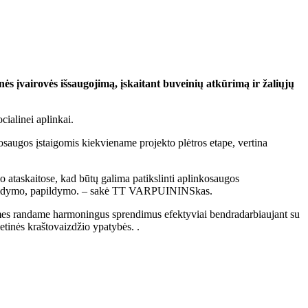
ginės įvairovės išsaugojimą, įskaitant buveinių atkūrimą ir žaliųjų
cialinei aplinkai.
augos įstaigomis kiekviename projekto plėtros etape, vertina
 ataskaitose, kad būtų galima patikslinti aplinkosaugos
, papildymo, papildymo. – sakė TT VARPUININSkas.
 mes randame harmoningus sprendimus efektyviai bendradarbiaujant su
etinės kraštovaizdžio ypatybės. .