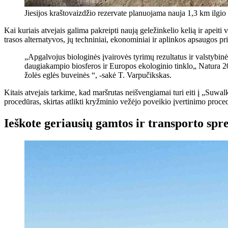
Jiesijos kraštovaizdžio rezervate planuojama nauja 1,3 km ilgio gel
Kai kuriais atvejais galima pakreipti naują geležinkelio kelią ir apeit
trasos alternatyvos, jų techniniai, ekonominiai ir aplinkos apsaugos pr
„Apgalvojus biologinės įvairovės tyrimų rezultatus ir valstybin
daugiakampio biosferos ir Europos ekologinio tinklo„ Natura 2
žolės eglės buveinės “, -sakė T. Varpučikskas.
Kitais atvejais tarkime, kad maršrutas neišvengiamai turi eiti į „Suwalki
procedūras, skirtas atlikti kryžminio vežėjo poveikio įvertinimo proce
Ieškote geriausių gamtos ir transporto sp