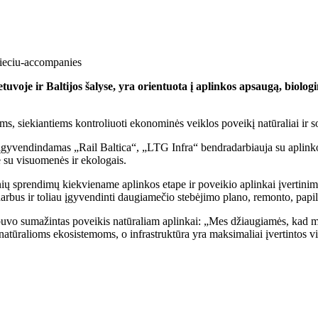
ietuvoje ir Baltijos šalyse, yra orientuota į aplinkos apsaugą, biolo
s, siekiantiems kontroliuoti ekonominės veiklos poveikį natūraliai ir so
gyvendindamas „Rail Baltica“, „LTG Infra“ bendradarbiauja su aplinkos
rė su visuomenės ir ekologais.
ų sprendimų kiekviename aplinkos etape ir poveikio aplinkai įvertinimo
os darbus ir toliau įgyvendinti daugiamečio stebėjimo plano, remonto
, buvo sumažintas poveikis natūraliam aplinkai: „Mes džiaugiamės, kad
atūralioms ekosistemoms, o infrastruktūra yra maksimaliai įvertintos vi