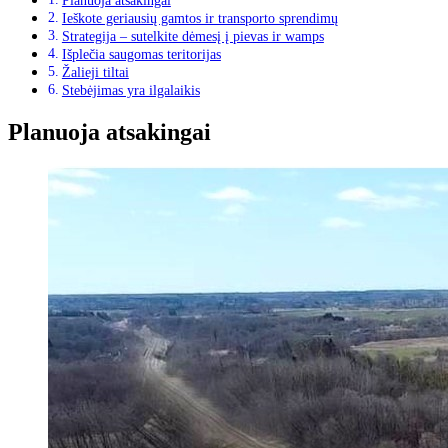
Planuoja atsakingai
Ieškote geriausių gamtos ir transporto sprendimų
Strategija – sutelkite dėmesį į pievas ir wamps
Išplečia saugomas teritorijas
Žalieji tiltai
Stebėjimas yra ilgalaikis
Planuoja atsakingai