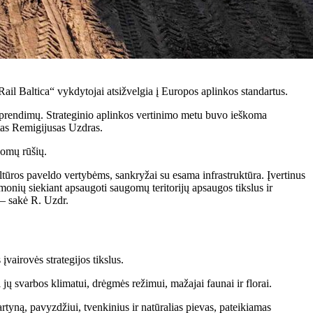
Rail Baltica“ vykdytojai atsižvelgia į Europos aplinkos standartus.
s sprendimų. Strateginio aplinkos vertinimo metu buvo ieškoma
stas Remigijusas Uzdras.
gomų rūšių.
ultūros paveldo vertybėms, sankryžai su esama infrastruktūra. Įvertinus
onių siekiant apsaugoti saugomų teritorijų apsaugos tikslus ir
 – sakė R. Uzdr.
airovės strategijos tikslus.
jų svarbos klimatui, drėgmės režimui, mažajai faunai ir florai.
rtyną, pavyzdžiui, tvenkinius ir natūralias pievas, pateikiamas