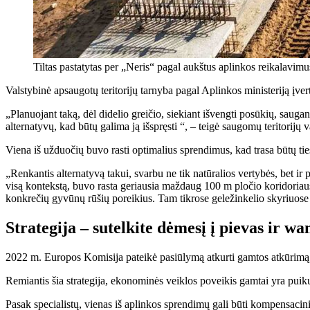
Tiltas pastatytas per „Neris“ pagal aukštus aplinkos reikalavimu
Valstybinė apsaugotų teritorijų tarnyba pagal Aplinkos ministeriją įver
„Planuojant taką, dėl didelio greičio, siekiant išvengti posūkių, sau
alternatyvų, kad būtų galima ją išspręsti “, – teigė saugomų teritorijų
Viena iš užduočių buvo rasti optimalius sprendimus, kad trasa būtų ti
„Renkantis alternatyvą takui, svarbu ne tik natūralios vertybės, bet i
visą kontekstą, buvo rasta geriausia maždaug 100 m pločio koridoriaus
konkrečių gyvūnų rūšių poreikius. Tam tikrose geležinkelio skyriuose 
Strategija – sutelkite dėmesį į pievas ir w
2022 m. Europos Komisija pateikė pasiūlymą atkurti gamtos atkūrimą, 
Remiantis šia strategija, ekonominės veiklos poveikis gamtai yra puiku
Pasak specialistų, vienas iš aplinkos sprendimų gali būti kompensacini