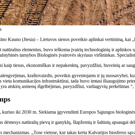
s
tino Kauno (Jiesia) – Lietuvos sienos poveikio aplinkai vertinimą, kai „
gant natūralius elementus, buvo ieškoma įvairių technologinių ir aplinko
 valstybinės tarnybos Biologinės įvairovės skyriaus viršininkas. Speciali
esi kaip tiesus, ekonomiškas ir nepakenktų, pavyzdžiui, buveinių ar sau
r palengvėjimas, kraštovaizdis, poveikis gyventojams ir jų nuosavybei, k
 vieta komunikacijos infrastruktūrai, tada buvo imtasi išsaugojimo priem
yra atskirų asmenų išgelbėjimas, pavyzdžiui, varliagyvių perkėlimas “,
amps
kuriuo iki 2030 m. Siekiama įgyvendinti Europos Sąjungos biologinės įv
s dėmesys natūralių pievų ir ganyklų, šlapžemių ir šaltinių apsaugai dėl 
s mechanizmas. „Tose vietose, kur takas kerta Kalvarijos biosferos sąva