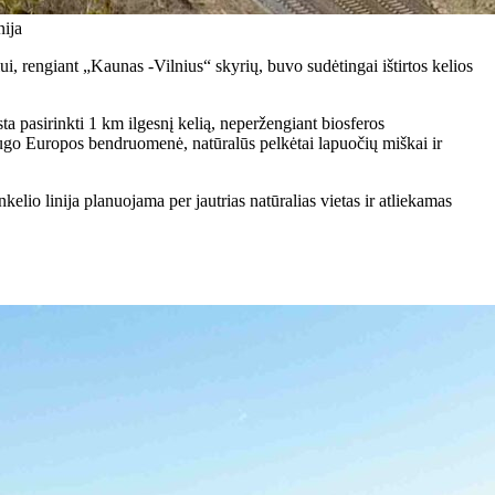
nija
ui, rengiant „Kaunas -Vilnius“ skyrių, buvo sudėtingai ištirtos kelios
a pasirinkti 1 km ilgesnį kelią, neperžengiant biosferos
ugo Europos bendruomenė, natūralūs pelkėtai lapuočių miškai ir
nkelio linija planuojama per jautrias natūralias vietas ir atliekamas