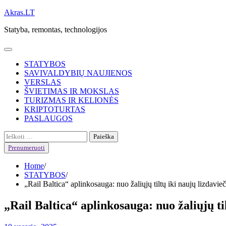
Skip
Akras.LT
to
Statyba, remontas, technologijos
content
STATYBOS
SAVIVALDYBIŲ NAUJIENOS
VERSLAS
ŠVIETIMAS IR MOKSLAS
TURIZMAS IR KELIONĖS
KRIPTOTURTAS
PASLAUGOS
Ieškoti:
Prenumeruoti
Home
STATYBOS
„Rail Baltica“ aplinkosauga: nuo žaliųjų tiltų iki naujų lizdavie
„Rail Baltica“ aplinkosauga: nuo žaliųjų ti