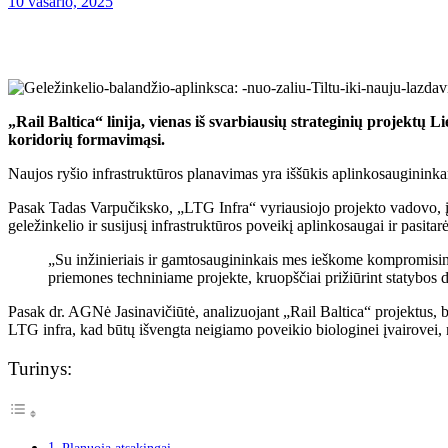
10 vasario, 2025
„Rail Baltica“ linija, vienas iš svarbiausių strateginių projektų L
koridorių formavimąsi.
Naujos ryšio infrastruktūros planavimas yra iššūkis aplinkosaugininkam
Pasak Tadas Varpučiksko, „LTG Infra“ vyriausiojo projekto vadovo, į
geležinkelio ir susijusį infrastruktūros poveikį aplinkosaugai ir pasita
„Su inžinieriais ir gamtosaugininkais mes ieškome kompromisini
priemones techniniame projekte, kruopščiai prižiūrint statyb
Pasak dr. AGNė Jasinavičiūtė, analizuojant „Rail Baltica“ projektus
LTG infra, kad būtų išvengta neigiamo poveikio biologinei įvairovei, n
Turinys: