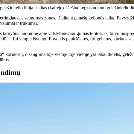
ežinkelio linija ir tiltas (kairėje). Dešinė -egzistuojanti geležinkelio li
i vertingiausias saugomas zonas, išlaikant panašų kelionės laiką. Pavyzdži
ivalumai ir trūkumai.
ės tarnybos nuomonę apie valstybines saugomas teritorijas, buvo nuspręst
000 “. Tai vengia išvengti Poveikis paukščiams, drugeliams, kuriuos sa
“ koridorių, o saugoma toje vietoje toje vietoje yra labai didelis, geleži
dūras.
rendimų