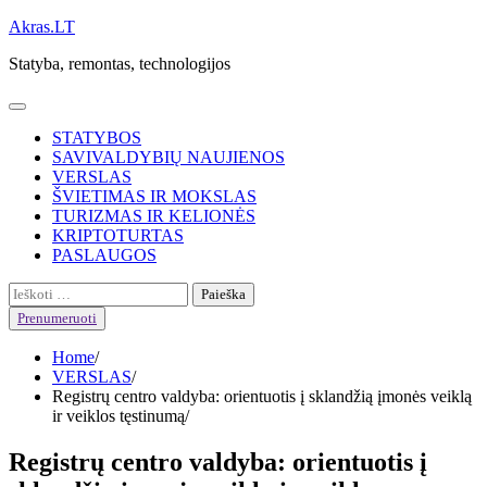
Skip
Akras.LT
to
Statyba, remontas, technologijos
content
STATYBOS
SAVIVALDYBIŲ NAUJIENOS
VERSLAS
ŠVIETIMAS IR MOKSLAS
TURIZMAS IR KELIONĖS
KRIPTOTURTAS
PASLAUGOS
Ieškoti:
Prenumeruoti
Home
VERSLAS
Registrų centro valdyba: orientuotis į sklandžią įmonės veiklą
ir veiklos tęstinumą
Registrų centro valdyba: orientuotis į