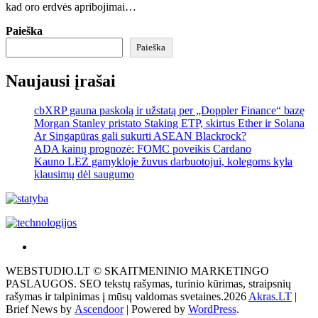
kad oro erdvės apribojimai…
Paieška
Paieška
Naujausi įrašai
cbXRP gauna paskolą ir užstatą per „Doppler Finance“ bazę
Morgan Stanley pristato Staking ETP, skirtus Ether ir Solana
Ar Singapūras gali sukurti ASEAN Blackrock?
ADA kainų prognozė: FOMC poveikis Cardano
Kauno LEZ gamykloje žuvus darbuotojui, kolegoms kyla
klausimų dėl saugumo
Akras
–
WEBSTUDIO.LT © SKAITMENINIO MARKETINGO
tai
PASLAUGOS. SEO tekstų rašymas, turinio kūrimas, straipsnių
žemės
rašymas ir talpinimas į mūsų valdomas svetaines.2026
Akras.LT
|
ploto
Brief News by
Ascendoor
| Powered by
WordPress
.
matavimo