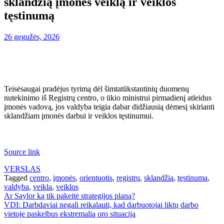
sklandžią įmonės veiklą ir veiklos
tęstinumą
26 gegužės, 2026
Teisėsaugai pradėjus tyrimą dėl šimtatūkstantinių duomenų
nutekinimo iš Registrų centro, o ūkio ministrui pirmadienį atleidus
įmonės vadovą, jos valdyba teigia dabar didžiausią dėmesį skirianti
sklandžiam įmonės darbui ir veiklos tęstinumui.
Source link
VERSLAS
Tagged
centro
,
įmonės
,
orientuotis
,
registrų
,
sklandžią
,
tęstinumą
,
valdyba
,
veikla
,
veiklos
Navigacija
Ar Saylor ką tik pakeitė strategijos planą?
VDI: Darbdaviai negali reikalauti, kad darbuotojai liktų darbo
tarp
vietoje paskelbus ekstremalią oro situaciją