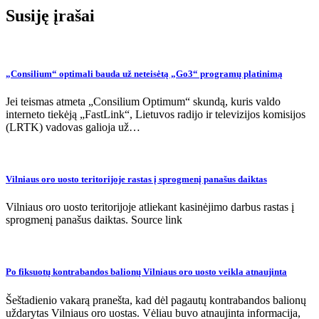
įrašų
Susiję įrašai
„Consilium“ optimali bauda už neteisėtą „Go3“ programų platinimą
Jei teismas atmeta „Consilium Optimum“ skundą, kuris valdo
interneto tiekėją „FastLink“, Lietuvos radijo ir televizijos komisijos
(LRTK) vadovas galioja už…
Vilniaus oro uosto teritorijoje rastas į sprogmenį panašus daiktas
Vilniaus oro uosto teritorijoje atliekant kasinėjimo darbus rastas į
sprogmenį panašus daiktas. Source link
Po fiksuotų kontrabandos balionų Vilniaus oro uosto veikla atnaujinta
Šeštadienio vakarą pranešta, kad dėl pagautų kontrabandos balionų
uždarytas Vilniaus oro uostas. Vėliau buvo atnaujinta informacija,