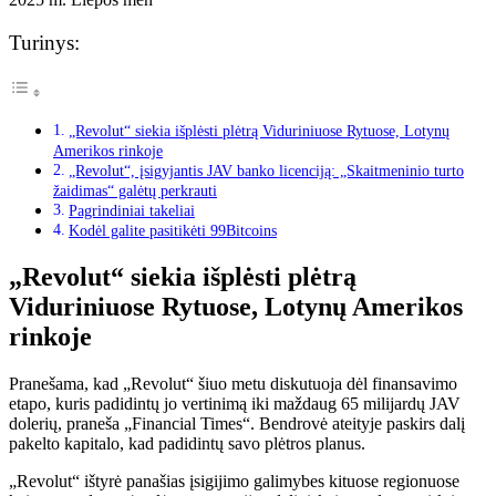
Turinys:
„Revolut“ siekia išplėsti plėtrą Viduriniuose Rytuose, Lotynų
Amerikos rinkoje
„Revolut“, įsigyjantis JAV banko licenciją: „Skaitmeninio turto
žaidimas“ galėtų perkrauti
Pagrindiniai takeliai
Kodėl galite pasitikėti 99Bitcoins
„Revolut“ siekia išplėsti plėtrą
Viduriniuose Rytuose, Lotynų Amerikos
rinkoje
Pranešama, kad „Revolut“ šiuo metu diskutuoja dėl finansavimo
etapo, kuris padidintų jo vertinimą iki maždaug 65 milijardų JAV
dolerių, praneša „Financial Times“. Bendrovė ateityje paskirs dalį
pakelto kapitalo, kad padidintų savo plėtros planus.
„Revolut“ ištyrė panašias įsigijimo galimybes kituose regionuose