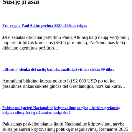
Susiję įrašai
Pro-crypto Paul Atkins perima SEC kėdės pareigas
JAV senatas oficialiai patvirtino Paulą Atkinsą kaip naują Vertybinių
popierių ir biržos komisijos (SEC) pirmininką, išaiškindamas kelią
dideliam agentūros požiūrio…
„Bitcoin“ slenka dėl tarifų baimės, analitikai vis dar siekia 99 tūkst
Antradienį bitkoino kursas nukrito iki 92 000 USD po to, kai
pasaulines rinkas sukrėtė ginčas dėl Grenlandijos, nors kai kurie…
Pakistanas įsteigti Nacionalinę kriptovaliutų tarybą: ištirkite geriausią
kriptovaliutą, kad galėtumėte nusipirkti!
Pakistanas paskelbė planus įkurti Nacionalinę kriptovaliutų tarybą,
skirtą prižiūrėti kriptovaliutų politiką ir reguliavimą. Remiantis 2025