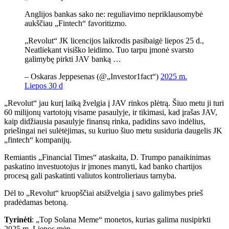
Anglijos bankas sako ne: reguliavimo nepriklausomybė
aukščiau „Fintech“ favoritizmo.
„Revolut“ JK licencijos laikrodis pasibaigė liepos 25 d.,
Neatliekant visiško leidimo. Tuo tarpu įmonė svarsto
galimybę pirkti JAV banką …
– Oskaras Jeppesenas (@„Investor1fact“)
2025 m.
Liepos 30 d
„Revolut“ jau kurį laiką žvelgia į JAV rinkos plėtrą. Šiuo metu ji turi
60 milijonų vartotojų visame pasaulyje, ir tikimasi, kad įrašas JAV,
kaip didžiausia pasaulyje finansų rinka, padidins savo indėlius,
priešingai nei sulėtėjimas, su kuriuo šiuo metu susiduria daugelis JK
„fintech“ kompanijų.
Remiantis „Financial Times“ ataskaita, D. Trumpo panaikinimas
paskatino investuotojus ir įmones manyti, kad banko chartijos
procesą gali paskatinti valiutos kontrolieriaus tarnyba.
Dėl to „Revolut“ kruopščiai atsižvelgia į savo galimybes prieš
pradėdamas betoną.
Tyrinėti
: „Top Solana Meme“ monetos, kurias galima nusipirkti
2025 m. Liepos mėn