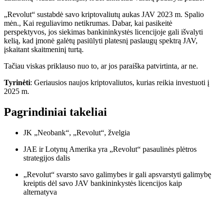
„Revolut“ sustabdė savo kriptovaliutų aukas JAV 2023 m. Spalio
mėn., Kai reguliavimo netikrumas. Dabar, kai pasikeitė
perspektyvos, jos siekimas bankininkystės licencijoje gali išvalyti
kelią, kad įmonė galėtų pasiūlyti platesnį paslaugų spektrą JAV,
įskaitant skaitmeninį turtą.
Tačiau viskas priklauso nuo to, ar jos paraiška patvirtinta, ar ne.
Tyrinėti
: Geriausios naujos kriptovaliutos, kurias reikia investuoti į
2025 m.
Pagrindiniai takeliai
JK „Neobank“, „Revolut“, žvelgia
JAE ir Lotynų Amerika yra „Revolut“ pasaulinės plėtros
strategijos dalis
„Revolut“ svarsto savo galimybes ir gali apsvarstyti galimybę
kreiptis dėl savo JAV bankininkystės licencijos kaip
alternatyva