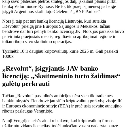
kaip savo platesnės plėtros strategijos dalį, įskaitant planus pirkti
banką Viduriniuose Rytuose. Be to, tik praėjusį mėnesį jis baigė
įsigyti Argentinos skolintojo Cetelem iš „BNP Paribas“.
Nors ji taip pat turi bankų licenciją Lietuvoje, kuri suteikia
„Revolut“ prieigą prie Europos Sąjungos ir Meksikos, tačiau
bendrovė dar turi pelnyti banko licenciją JK. Nors jos paraiška buvo
patvirtinta praėjusiais metais, reguliavimo apribojimai regione ir
toliau ribojo savo skolinimo operacijas.
Tyrinėti
: 10 ir daugiau kriptovaliutų, kurie 2025 m. Gali pasiekti
1000x
„Revolut“, įsigyjantis JAV banko
licenciją: „Skaitmeninio turto žaidimas“
galėtų perkrauti
Tačiau „Revolut“ pasaulinės ambicijos nėra vien tik tradicinės
bankininkystės. Bendrovė jau siūlo kriptovaliutų prekybą visoje JK
ir Europos ekonominėje srityje (EEA) ir praėjusią savaitę atnaujino
ribotas paslaugas Vengrijoje.
Nauji Vengrijos teisės aktai reikalavo, kad kriptovaliutų firmos
užtikrintų vidaus licencijas, todėl anksčiau vasarą padaryta pauzė.