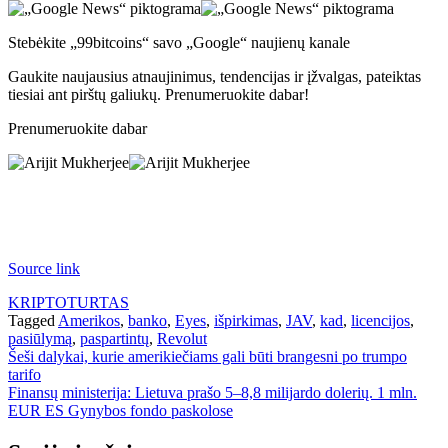
Stebėkite „99bitcoins“ savo „Google“ naujienų kanale
Gaukite naujausius atnaujinimus, tendencijas ir įžvalgas, pateiktas
tiesiai ant pirštų galiukų. Prenumeruokite dabar!
Prenumeruokite dabar
Source link
KRIPTOTURTAS
Tagged
Amerikos
,
banko
,
Eyes
,
išpirkimas
,
JAV
,
kad
,
licencijos
,
pasiūlymą
,
paspartintų
,
Revolut
Navigacija
Šeši dalykai, kurie amerikiečiams gali būti brangesni po trumpo
tarifo
tarp
Finansų ministerija: Lietuva prašo 5–8,8 milijardo dolerių. 1 mln.
įrašų
EUR ES Gynybos fondo paskolose