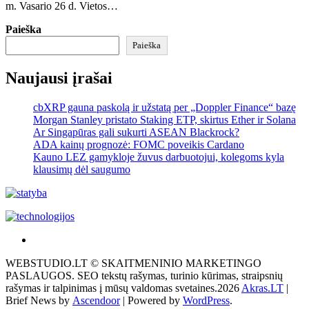
m. Vasario 26 d. Vietos…
Paieška
Paieška
Naujausi įrašai
cbXRP gauna paskolą ir užstatą per „Doppler Finance“ bazę
Morgan Stanley pristato Staking ETP, skirtus Ether ir Solana
Ar Singapūras gali sukurti ASEAN Blackrock?
ADA kainų prognozė: FOMC poveikis Cardano
Kauno LEZ gamykloje žuvus darbuotojui, kolegoms kyla
klausimų dėl saugumo
Akras
–
WEBSTUDIO.LT © SKAITMENINIO MARKETINGO
tai
PASLAUGOS. SEO tekstų rašymas, turinio kūrimas, straipsnių
žemės
rašymas ir talpinimas į mūsų valdomas svetaines.2026
Akras.LT
|
ploto
Brief News by
Ascendoor
| Powered by
WordPress
.
matavimo