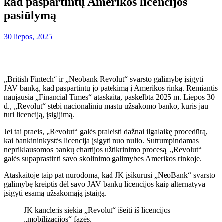
kad paspartintų Amerikos licencijos
pasiūlymą
30 liepos, 2025
„British Fintech“ ir „Neobank Revolut“ svarsto galimybę įsigyti
JAV banką, kad paspartintų jo patekimą į Amerikos rinką. Remiantis
naujausia „Financial Times“ ataskaita, paskelbta 2025 m. Liepos 30
d., „Revolut“ stebi nacionaliniu mastu užsakomo banko, kuris jau
turi licenciją, įsigijimą.
Jei tai praeis, „Revolut“ galės praleisti dažnai ilgalaikę procedūrą,
kai bankininkystės licencija įsigyti nuo nulio. Sutrumpindamas
nepriklausomos bankų chartijos užtikrinimo procesą, „Revolut“
galės supaprastinti savo skolinimo galimybes Amerikos rinkoje.
Ataskaitoje taip pat nurodoma, kad JK įsikūrusi „NeoBank“ svarsto
galimybę kreiptis dėl savo JAV bankų licencijos kaip alternatyva
įsigyti esamą užsakomąją įstaigą.
JK kancleris siekia „Revolut“ išeiti iš licencijos
„mobilizacijos“ fazės.