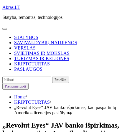
Skip
Akras.LT
to
Statyba, remontas, technologijos
content
STATYBOS
SAVIVALDYBIŲ NAUJIENOS
VERSLAS
ŠVIETIMAS IR MOKSLAS
TURIZMAS IR KELIONĖS
KRIPTOTURTAS
PASLAUGOS
Ieškoti:
Prenumeruoti
Home
KRIPTOTURTAS
„Revolut Eyes“ JAV banko išpirkimas, kad paspartintų
Amerikos licencijos pasiūlymą
„Revolut Eyes“ JAV banko išpirkimas,