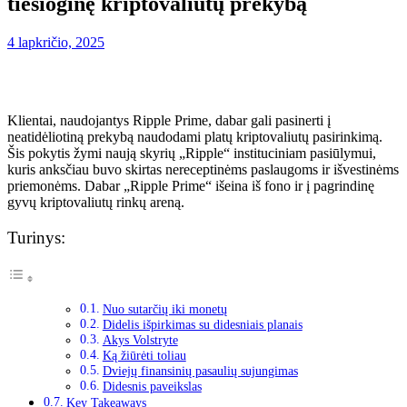
tiesioginę kriptovaliutų prekybą
4 lapkričio, 2025
Klientai, naudojantys Ripple Prime, dabar gali pasinerti į
neatidėliotiną prekybą naudodami platų kriptovaliutų pasirinkimą.
Šis pokytis žymi naują skyrių „Ripple“ instituciniam pasiūlymui,
kuris anksčiau buvo skirtas nereceptinėms paslaugoms ir išvestinėms
priemonėms. Dabar „Ripple Prime“ išeina iš fono ir į pagrindinę
gyvų kriptovaliutų rinkų areną.
Turinys:
Nuo sutarčių iki monetų
Didelis išpirkimas su didesniais planais
Akys Volstryte
Ką žiūrėti toliau
Dviejų finansinių pasaulių sujungimas
Didesnis paveikslas
Key Takeaways