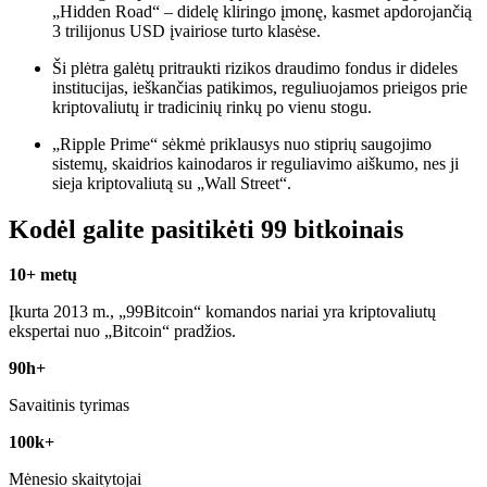
„Hidden Road“ – didelę kliringo įmonę, kasmet apdorojančią
3 trilijonus USD įvairiose turto klasėse.
Ši plėtra galėtų pritraukti rizikos draudimo fondus ir dideles
institucijas, ieškančias patikimos, reguliuojamos prieigos prie
kriptovaliutų ir tradicinių rinkų po vienu stogu.
„Ripple Prime“ sėkmė priklausys nuo stiprių saugojimo
sistemų, skaidrios kainodaros ir reguliavimo aiškumo, nes ji
sieja kriptovaliutą su „Wall Street“.
Kodėl galite pasitikėti 99 bitkoinais
10+ metų
Įkurta 2013 m., „99Bitcoin“ komandos nariai yra kriptovaliutų
ekspertai nuo „Bitcoin“ pradžios.
90h+
Savaitinis tyrimas
100k+
Mėnesio skaitytojai