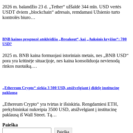
2026 m. balandžio 23 d. „Tether“ užšaldė 344 mln. USD vertės
USDT dviem „blockchain“ adresais, remdamasi Užsienio turto
kontrolės biuro…
BNB kainos prognozė atskleidžia „Breakout“, kai „Auksinis kryžius“: 700
USD?
2025 m. BNB kaina formuojasi istoriniais metais, nes „BNB USD“
pora yra kritinėje situacijoje, nes kaina konsoliduoja nevienodą
rinkos nuotaiką.…
„Ethereum Crypto“ siekia 3 500 USD, atsižvelgiant į didelę institucinę
paklausą
„Ethereum Crypto“ yra tvirtas ir išsiskiria. Rengdamiesi ETH,
prekybininkai nukreipia 3500 USD, atsižvelgiant į institucinę
paklausą iš Wall Street. Tą…
Paieška
Paieška