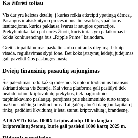
Ką žiūrėti toliau
Vis dar yra keletas detalių, į kurias reikia atkreipti ypatingą dėmesį.
Pasaugos ir atsiskaitymo procesai bus itin svarbūs, ypač toms
institucijoms, kurios
paklausa
švarus
ir
saugios operacijos.
Prekybininkai taip pat norės žinoti, kuris turtas yra palaikomas ir
kokia konkurencinga bus „Ripple Prime“ kainodara.
Greitis ir patikimumas paskatins arba nutrauks diegimą. Ir kaip
visada, reguliavimas slypi fone. Bet koks įstatymų leidėjų judėjimas
gali paveikti šios paslaugos mastą.
Dviejų finansinių pasaulių sujungimas
Šis paleidimas rodo kažką didesnio. Kripto ir tradicinius finansus
skirianti siena vis žemėja.
Kai viena platforma
gali pasiūlyti
tiek
neatidėliotinų kriptovaliutų prekybos, tiek pagrindinio
tarpininkavimo paslaugų, perėjimas prie skaitmeninio turto tampa
mažiau sudėtinga
institucijoms.
Tai galėtų atnešti daugiau kapitalo į
rinką, padidinti likvidumą ir lėtai stumti kriptovaliutą į brandesnę.
ATRASTI: Kitas 1000X kriptovaliutų: 10 ir daugiau
kriptovaliutų žetonų, kurie gali pasiekti 1000 kartų 2025 m.