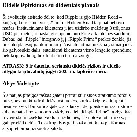
Didelis išpirkimas su didesniais planais
Ši evoliucija atsirado dėl to, kad Ripple įsigijo Hidden Road –
žingsnį, kuris kainavo 1,25 mlrd. Hidden Road taip pat nebuvo
mažas. Instituciniams klientams ji jau uždirbo maždaug 3 trilijonus
USD per metus, o paslaugos apėmė nuo Forex iki ateities sandorių.
Dabar, kai „Ripple“ integravo jį į „Ripple Prime“ prekės ženklą, jis
pristato platesnį įrankių rinkinį. Neatidėliotina prekyba yra naujausia
šio galvosūkio dalis, suteikianti klientams vieno langelio sprendimą
tiek kriptovaliutų, tiek tradicinio turto atžvilgiu.
ATRASK: 9 ir daugiau geriausių didelės rizikos ir didelio
atlygio kriptovaliutų įsigyti 2025 m. lapkričio mėn.
Akys Volstryte
Šis naujas prieigos taškas galėtų pritraukti rizikos draudimo fondus,
prekybos punktus
ir
didelės institucijos, kurios kriptovaliutų ratu
nesinerdavo. Kai kurios galėjo susilaikyti dėl prastos infrastruktūros
arba nepatikimo sandorio vykdymo. Jei „Ripple Prime“ įrodys, kad
ji vienodai nuosekliai valdo ir tradicines, ir kriptovaliutų rinkas, ji
gali pradėti didėti. Toks impulsas gali paskatinti kitas platformas
sustiprėti arba rizikuoti atsilikti.