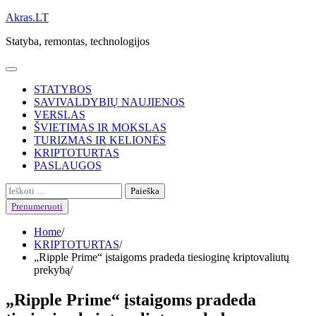
Skip
Akras.LT
to
Statyba, remontas, technologijos
content
STATYBOS
SAVIVALDYBIŲ NAUJIENOS
VERSLAS
ŠVIETIMAS IR MOKSLAS
TURIZMAS IR KELIONĖS
KRIPTOTURTAS
PASLAUGOS
Ieškoti:
Prenumeruoti
Home
KRIPTOTURTAS
„Ripple Prime“ įstaigoms pradeda tiesioginę kriptovaliutų
prekybą
„Ripple Prime“ įstaigoms pradeda