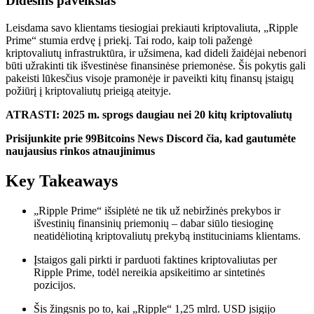
Didesnis paveikslas
Leisdama savo klientams tiesiogiai prekiauti kriptovaliuta, „Ripple
Prime“ stumia erdvę į priekį. Tai rodo, kaip toli pažengė
kriptovaliutų infrastruktūra, ir užsimena, kad dideli žaidėjai nebenori
būti užrakinti tik išvestinėse finansinėse priemonėse. Šis pokytis gali
pakeisti lūkesčius visoje pramonėje ir paveikti kitų finansų įstaigų
požiūrį į kriptovaliutų prieigą
ateityje
.
ATRASTI:
2025 m. sprogs daugiau nei 20 kitų kriptovaliutų
Prisijunkite prie 99Bitcoins News Discord čia, kad gautumėte
naujausius rinkos atnaujinimus
Key Takeaways
„Ripple Prime“ išsiplėtė ne tik už nebiržinės prekybos ir
išvestinių finansinių priemonių – dabar siūlo tiesioginę
neatidėliotiną kriptovaliutų prekybą instituciniams klientams.
Įstaigos gali pirkti ir parduoti faktines kriptovaliutas per
Ripple Prime, todėl nereikia apsikeitimo ar sintetinės
pozicijos.
Šis žingsnis po to, kai „Ripple“ 1,25 mlrd. USD įsigijo