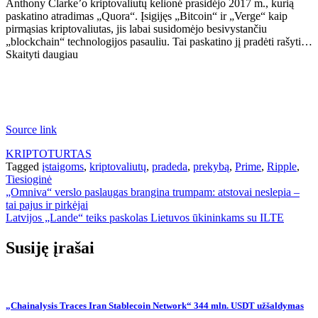
Anthony Clarke’o kriptovaliutų kelionė prasidėjo 2017 m., kurią
paskatino atradimas „Quora“. Įsigijęs „Bitcoin“ ir „Verge“ kaip
pirmąsias kriptovaliutas, jis labai susidomėjo besivystančiu
„blockchain“ technologijos pasauliu. Tai paskatino jį pradėti rašyti…
Skaityti daugiau
Source link
KRIPTOTURTAS
Tagged
įstaigoms
,
kriptovaliutų
,
pradeda
,
prekybą
,
Prime
,
Ripple
,
Tiesioginė
Navigacija
„Omniva“ verslo paslaugas brangina trumpam: atstovai neslepia –
tai pajus ir pirkėjai
tarp
Latvijos „Lande“ teiks paskolas Lietuvos ūkininkams su ILTE
įrašų
Susiję įrašai
„Chainalysis Traces Iran Stablecoin Network“ 344 mln. USDT užšaldymas