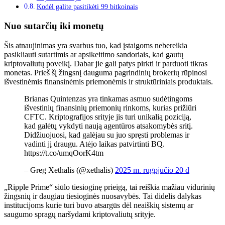
Kodėl galite pasitikėti 99 bitkoinais
Nuo sutarčių iki monetų
Šis atnaujinimas yra svarbus tuo, kad įstaigoms nebereikia
pasikliauti sutartimis ar apsikeitimo sandoriais, kad gautų
kriptovaliutų poveikį. Dabar jie gali patys pirkti ir parduoti tikras
monetas. Prieš šį žingsnį dauguma pagrindinių brokerių rūpinosi
išvestinėmis finansinėmis priemonėmis ir struktūriniais produktais.
Brianas Quintenzas yra tinkamas asmuo sudėtingoms
išvestinių finansinių priemonių rinkoms, kurias prižiūri
CFTC. Kriptografijos srityje jis turi unikalią poziciją,
kad galėtų vykdyti naują agentūros atsakomybės sritį.
Didžiuojuosi, kad galėjau su juo spręsti problemas ir
vadinti jį draugu. Atėjo laikas patvirtinti BQ.
https://t.co/umqOorK4tm
– Greg Xethalis (@xethalis)
2025 m. rugpjūčio 20 d
„Ripple Prime“ siūlo tiesioginę prieigą, tai reiškia
mažiau vidurinių
žingsnių ir daugiau tiesioginės nuosavybės.
Tai didelis dalykas
institucijoms
kurie turi
buvo atsargūs dėl neaiškių sistemų ar
saugumo spragų naršydami kriptovaliutų srityje.