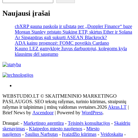
Naujausi įrašai
cbXRP gauna paskolą ir užstatą per „Doppler Finance“ bazę
Morgan Stanley pristato Staking ETP, skirtus Ether ir Solana
Ar Singapūras gali sukurti ASEAN Blackrock?
ADA kainų prognozė: FOMC poveikis Cardano
Kauno LEZ gamykloje žuvus darbuotojui, kolegoms kyla
klausimų dėl saugumo
Akras
–
WEBSTUDIO.LT © SKAITMENINIO MARKETINGO
tai
PASLAUGOS. SEO tekstų rašymas, turinio kūrimas, straipsnių
žemės
rašymas ir talpinimas į mūsų valdomas svetaines.2026
Akras.LT
|
ploto
Brief News by
Ascendoor
| Powered by
WordPress
.
matavimo
vienetas-
Draugai: -
Marketingo agentūra
-
Teisinės konsultacijos
-
Skaidrių
Pagrindinis
skenavimas
-
Klaipedos miesto naujienos
-
Miesto
naujienos
-
Saulius Narbutas
-
Įvaizdžio kūrimas
-
Veidoskaita
-