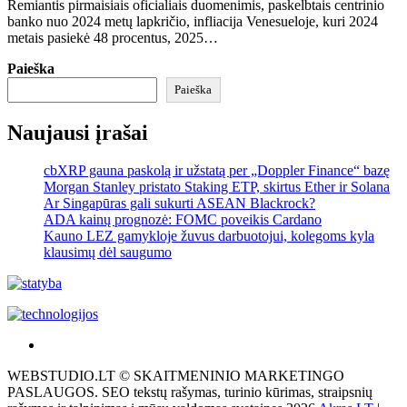
Remiantis pirmaisiais oficialiais duomenimis, paskelbtais centrinio
banko nuo 2024 metų lapkričio, infliacija Venesueloje, kuri 2024
metais pasiekė 48 procentus, 2025…
Paieška
Paieška
Naujausi įrašai
cbXRP gauna paskolą ir užstatą per „Doppler Finance“ bazę
Morgan Stanley pristato Staking ETP, skirtus Ether ir Solana
Ar Singapūras gali sukurti ASEAN Blackrock?
ADA kainų prognozė: FOMC poveikis Cardano
Kauno LEZ gamykloje žuvus darbuotojui, kolegoms kyla
klausimų dėl saugumo
Akras
–
WEBSTUDIO.LT © SKAITMENINIO MARKETINGO
tai
PASLAUGOS. SEO tekstų rašymas, turinio kūrimas, straipsnių
žemės