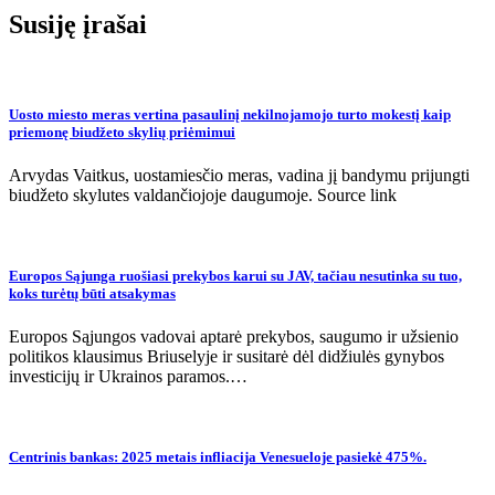
įrašų
Susiję įrašai
Uosto miesto meras vertina pasaulinį nekilnojamojo turto mokestį kaip
priemonę biudžeto skylių priėmimui
Arvydas Vaitkus, uostamiesčio meras, vadina jį bandymu prijungti
biudžeto skylutes valdančiojoje daugumoje. Source link
Europos Sąjunga ruošiasi prekybos karui su JAV, tačiau nesutinka su tuo,
koks turėtų būti atsakymas
Europos Sąjungos vadovai aptarė prekybos, saugumo ir užsienio
politikos klausimus Briuselyje ir susitarė dėl didžiulės gynybos
investicijų ir Ukrainos paramos.…
Centrinis bankas: 2025 metais infliacija Venesueloje pasiekė 475%.