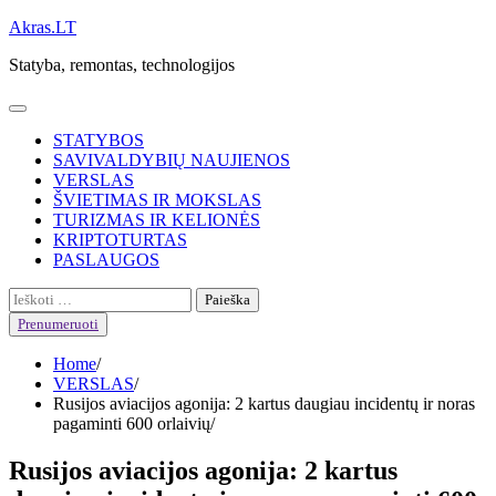
Skip
Akras.LT
to
Statyba, remontas, technologijos
content
STATYBOS
SAVIVALDYBIŲ NAUJIENOS
VERSLAS
ŠVIETIMAS IR MOKSLAS
TURIZMAS IR KELIONĖS
KRIPTOTURTAS
PASLAUGOS
Ieškoti:
Prenumeruoti
Home
VERSLAS
Rusijos aviacijos agonija: 2 kartus daugiau incidentų ir noras
pagaminti 600 orlaivių
Rusijos aviacijos agonija: 2 kartus