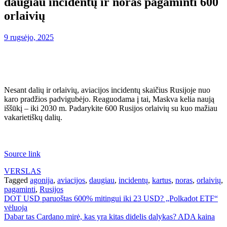
daugiau incidentų ir noras pagaminti 600
orlaivių
9 rugsėjo, 2025
Nesant dalių ir orlaivių, aviacijos incidentų skaičius Rusijoje nuo
karo pradžios padvigubėjo. Reaguodama į tai, Maskva kelia naują
iššūkį – iki 2030 m. Padarykite 600 Rusijos orlaivių su kuo mažiau
vakarietiškų dalių.
Source link
VERSLAS
Tagged
agonija
,
aviacijos
,
daugiau
,
incidentų
,
kartus
,
noras
,
orlaivių
,
pagaminti
,
Rusijos
Navigacija
DOT USD paruoštas 600% mitingui iki 23 USD? „Polkadot ETF“
vėluoja
tarp
Dabar tas Cardano mirė, kas yra kitas didelis dalykas? ADA kaina