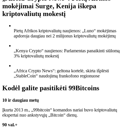
mokėjimai Surge, Kenija iškepa
kriptovaliutų mokestį
Pietų Afrikos kriptovaliutų naujienos: „Luno“ mokėjimas
apdoroja daugiau nei 2 milijonus kriptovaliutų mokėjimų
„Kenya Crypto“ naujienos: Parlamentas panaikinti siūlomą
3% kriptovaliutų mokestį
„Africa Crypto News“: geltona kortelė, skirta išplėsti
„StableCoin“ naudojimą frankofono regionuose
Kodėl galite pasitikėti 99Bitcoins
10 ir daugiau metų
Įkurta 2013 m., „99bitcoin“ komandos nariai buvo kriptovaliutų
ekspertai nuo ankstyvųjų „Bitcoin“ dienų.
90 val.+