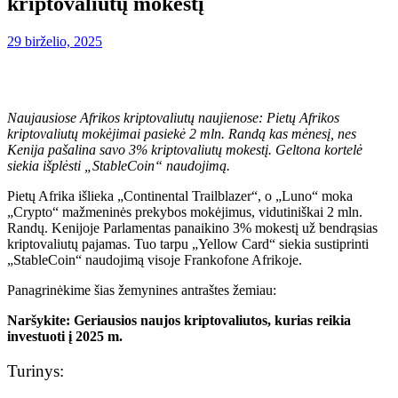
kriptovaliutų mokestį
29 birželio, 2025
Naujausiose Afrikos kriptovaliutų naujienose: Pietų Afrikos
kriptovaliutų mokėjimai pasiekė 2 mln. Randą kas mėnesį, nes
Kenija pašalina savo 3% kriptovaliutų mokestį. Geltona kortelė
siekia išplėsti „StableCoin“ naudojimą.
Pietų Afrika išlieka „Continental Trailblazer“, o „Luno“ moka
„Crypto“ mažmeninės prekybos mokėjimus, vidutiniškai 2 mln.
Randų. Kenijoje Parlamentas panaikino 3% mokestį už bendrąsias
kriptovaliutų pajamas. Tuo tarpu „Yellow Card“ siekia sustiprinti
„StableCoin“ naudojimą visoje Frankofone Afrikoje.
Panagrinėkime šias žemynines antraštes žemiau:
Naršykite:
Geriausios naujos kriptovaliutos, kurias reikia
investuoti į 2025 m.
Turinys: