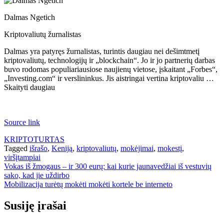
Dalmas Ngetich
Kriptovaliutų žurnalistas
Dalmas yra patyręs žurnalistas, turintis daugiau nei dešimtmetį
kriptovaliutų, technologijų ir „blockchain“. Jo ir jo partnerių darbas
buvo rodomas populiariausiose naujienų vietose, įskaitant „Forbes“,
„Investing.com“ ir verslininkus. Jis aistringai vertina kriptovaliu …
Skaityti daugiau
Source link
KRIPTOTURTAS
Tagged
išrašo
,
Keniją
,
kriptovaliutų
,
mokėjimai
,
mokestį
,
viršįtampiai
Navigacija
Vokas iš žmogaus – ir 300 eurų: kai kurie jaunavedžiai iš vestuvių
sako, kad jie uždirbo
tarp
Mobilizacija turėtų mokėti mokėti kortele be interneto
įrašų
Susiję įrašai