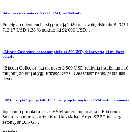
Bitkoinas nukrenta iki 92 000 USD, nes 460 mln.
Po teigiamų tendencijų šią pirmąją 2026 m. savaitę, Bitcoin BTC 91
713,17 USD 1,38 % nukrito iki 92 000 USD,…
„Bitcoin Casascius“ baras nusipirko už 500 USD, dabar vertą 10 milijonų
dolerių
„Bitcoin Collector“ ką tik pavertė 500 USD relikviją į stulbinantį 10
milijonų dolerių atlygį. Prizas? Retas „Casascius“ baras, pakrautas
beveik…
„UNG Crypto“ gali pakilti 130% kaip injekcinių testų EVM suderinamumas
Injekcinio protokolo testas EVM suderinamumas su „Ethereum
Smart“ sutartimis, kuriomis reikia vykdyti. Ar po SBET ir atsargų
žetonų, ar „UNG…