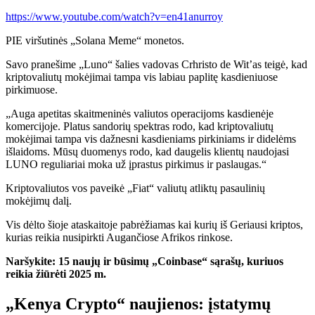
https://www.youtube.com/watch?v=en41anurroy
PIE
viršutinės „Solana Meme“ monetos
.
Savo pranešime „Luno“ šalies vadovas Crhristo de Wit’as teigė, kad
kriptovaliutų mokėjimai tampa vis labiau paplitę kasdieniuose
pirkimuose.
„Auga apetitas skaitmeninės valiutos operacijoms kasdienėje
komercijoje. Platus sandorių spektras rodo, kad kriptovaliutų
mokėjimai tampa vis dažnesni kasdieniams pirkiniams ir didelėms
išlaidoms. Mūsų duomenys rodo, kad daugelis klientų naudojasi
LUNO reguliariai moka už įprastus pirkimus ir paslaugas.“
Kriptovaliutos vos paveikė „Fiat“ valiutų atliktų pasaulinių
mokėjimų dalį.
Vis dėlto šioje ataskaitoje pabrėžiamas kai kurių iš
Geriausi kriptos,
kurias reikia nusipirkti
Augančiose Afrikos rinkose.
Naršykite:
15 naujų ir būsimų „Coinbase“ sąrašų, kuriuos
reikia žiūrėti 2025 m.
„Kenya Crypto“ naujienos: įstatymų