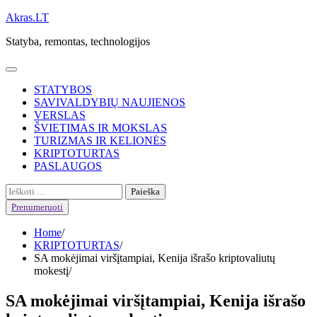
Skip
Akras.LT
to
Statyba, remontas, technologijos
content
STATYBOS
SAVIVALDYBIŲ NAUJIENOS
VERSLAS
ŠVIETIMAS IR MOKSLAS
TURIZMAS IR KELIONĖS
KRIPTOTURTAS
PASLAUGOS
Ieškoti:
Prenumeruoti
Home
KRIPTOTURTAS
SA mokėjimai viršįtampiai, Kenija išrašo kriptovaliutų
mokestį
SA mokėjimai viršįtampiai, Kenija išrašo