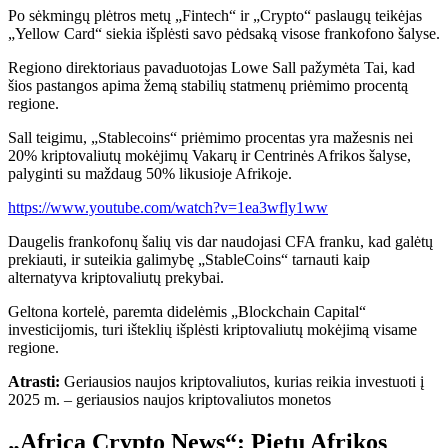
Po sėkmingų plėtros metų „Fintech“ ir „Crypto“ paslaugų teikėjas
„Yellow Card“ siekia išplėsti savo pėdsaką visose frankofono šalyse.
Regiono direktoriaus pavaduotojas Lowe Sall
pažymėta
Tai, kad
šios pastangos apima žemą stabilių statmenų priėmimo procentą
regione.
Sall teigimu, „Stablecoins“ priėmimo procentas yra mažesnis nei
20% kriptovaliutų mokėjimų Vakarų ir Centrinės Afrikos šalyse,
palyginti su maždaug 50% likusioje Afrikoje.
https://www.youtube.com/watch?v=1ea3wfly1ww
Daugelis frankofonų šalių vis dar naudojasi CFA franku, kad galėtų
prekiauti, ir suteikia galimybę „StableCoins“ tarnauti kaip
alternatyva kriptovaliutų prekybai.
Geltona kortelė, paremta didelėmis „Blockchain Capital“
investicijomis, turi išteklių išplėsti kriptovaliutų mokėjimą visame
regione.
Atrasti:
Geriausios naujos kriptovaliutos, kurias reikia investuoti į
2025 m. – geriausios naujos kriptovaliutos monetos
„Africa Crypto News“: Pietų Afrikos