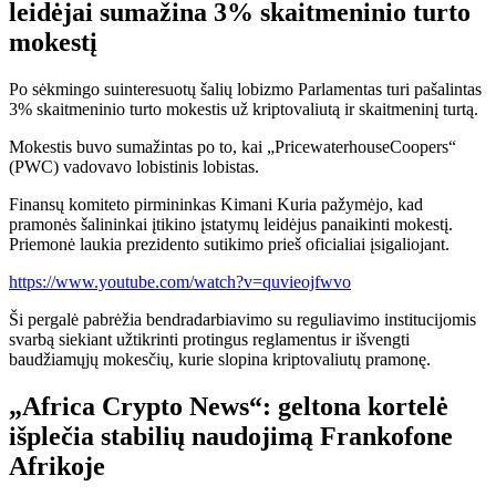
leidėjai sumažina 3% skaitmeninio turto
mokestį
Po sėkmingo suinteresuotų šalių lobizmo Parlamentas turi
pašalintas
3% skaitmeninio turto mokestis už kriptovaliutą ir skaitmeninį turtą.
Mokestis buvo sumažintas po to, kai „PricewaterhouseCoopers“
(PWC) vadovavo lobistinis lobistas.
Finansų komiteto pirmininkas Kimani Kuria pažymėjo, kad
pramonės šalininkai įtikino įstatymų leidėjus panaikinti mokestį.
Priemonė laukia prezidento sutikimo prieš oficialiai įsigaliojant.
https://www.youtube.com/watch?v=quvieojfwvo
Ši pergalė pabrėžia bendradarbiavimo su reguliavimo institucijomis
svarbą siekiant užtikrinti protingus reglamentus ir išvengti
baudžiamųjų mokesčių, kurie slopina kriptovaliutų pramonę.
„Africa Crypto News“: geltona kortelė
išplečia stabilių naudojimą Frankofone
Afrikoje