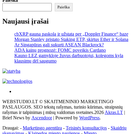
Paieška
Paieška
Naujausi įrašai
cbXRP gauna paskolą ir užstatą per „Doppler Finance“ bazę
Morgan Stanley pristato Staking ETP, skirtus Ether ir Solana
Ar Singapūras gali sukurti ASEAN Blackrock?
ADA kainų prognozė: FOMC poveikis Cardano
Kauno LEZ gamykloje žuvus darbuotojui, kolegoms kyla
klausimų dėl saugumo
Akras
–
WEBSTUDIO.LT © SKAITMENINIO MARKETINGO
tai
PASLAUGOS. SEO tekstų rašymas, turinio kūrimas, straipsnių
žemės
rašymas ir talpinimas į mūsų valdomas svetaines.2026
Akras.LT
|
ploto
Brief News by
Ascendoor
| Powered by
WordPress
.
matavimo
vienetas-
Draugai: -
Marketingo agentūra
-
Teisinės konsultacijos
-
Skaidrių
Pagrindinis
skenavimas
-
Klaipedos miesto naujienos
-
Miesto