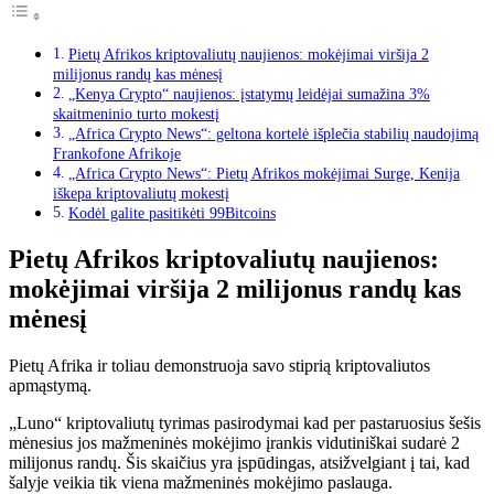
Pietų Afrikos kriptovaliutų naujienos: mokėjimai viršija 2
milijonus randų kas mėnesį
„Kenya Crypto“ naujienos: įstatymų leidėjai sumažina 3%
skaitmeninio turto mokestį
„Africa Crypto News“: geltona kortelė išplečia stabilių naudojimą
Frankofone Afrikoje
„Africa Crypto News“: Pietų Afrikos mokėjimai Surge, Kenija
iškepa kriptovaliutų mokestį
Kodėl galite pasitikėti 99Bitcoins
Pietų Afrikos kriptovaliutų naujienos:
mokėjimai viršija 2 milijonus randų kas
mėnesį
Pietų Afrika ir toliau demonstruoja savo stiprią kriptovaliutos
apmąstymą.
„Luno“ kriptovaliutų tyrimas
pasirodymai
kad per pastaruosius šešis
mėnesius jos mažmeninės mokėjimo įrankis vidutiniškai sudarė 2
milijonus randų. Šis skaičius yra įspūdingas, atsižvelgiant į tai, kad
šalyje veikia tik viena mažmeninės mokėjimo paslauga.