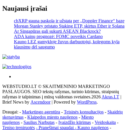
Naujausi įrašai
cbXRP gauna paskolą ir užstatą per „Doppler Finance“ bazę
Morgan Stanley pristato Staking ETP, skirtus Ether ir Solana
Ar Singapūras gali sukurti ASEAN Blackrock?
ADA kainų prognozė: FOMC poveikis Cardano
Kauno LEZ gamykloje žuvus darbuotojui, kolegoms kyla
klausimų dėl saugumo
Akras
–
WEBSTUDIO.LT © SKAITMENINIO MARKETINGO
tai
PASLAUGOS. SEO tekstų rašymas, turinio kūrimas, straipsnių
žemės
rašymas ir talpinimas į mūsų valdomas svetaines.2026
Akras.LT
|
ploto
Brief News by
Ascendoor
| Powered by
WordPress
.
matavimo
vienetas-
Draugai: -
Marketingo agentūra
-
Teisinės konsultacijos
-
Skaidrių
Pagrindinis
skenavimas
-
Klaipedos miesto naujienos
-
Miesto
naujienos
-
Saulius Narbutas
-
Įvaizdžio kūrimas
-
Veidoskaita
-
Teniso treniruotės
- Pranešimai spaudai -
Kauno naujienos
-