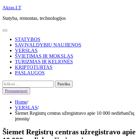
Skip
Akras.LT
to
Statyba, remontas, technologijos
content
STATYBOS
SAVIVALDYBIŲ NAUJIENOS
VERSLAS
ŠVIETIMAS IR MOKSLAS
TURIZMAS IR KELIONĖS
KRIPTOTURTAS
PASLAUGOS
Ieškoti:
Prenumeruoti
Home
VERSLAS
Šiemet Registrų centras užregistravo apie 10 000 nedirbančių
įmonių
Šiemet Registrų centras užregistravo apie