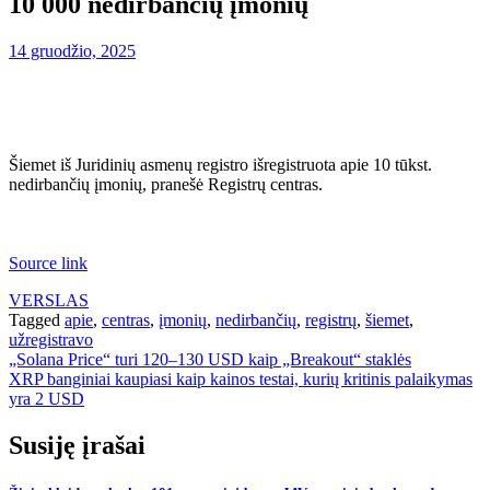
10 000 nedirbančių įmonių
14 gruodžio, 2025
Šiemet iš Juridinių asmenų registro išregistruota apie 10 tūkst.
nedirbančių įmonių, pranešė Registrų centras.
Source link
VERSLAS
Tagged
apie
,
centras
,
įmonių
,
nedirbančių
,
registrų
,
šiemet
,
užregistravo
Navigacija
„Solana Price“ turi 120–130 USD kaip „Breakout“ staklės
XRP banginiai kaupiasi kaip kainos testai, kurių kritinis palaikymas
tarp
yra 2 USD
įrašų
Susiję įrašai