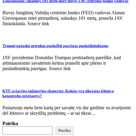
Žiniasklaida: sulaukęs 101 metų mirė buvęs JAV centrinio banko vadovas
Buvęs Jungtinių Valstijų centrinio banko (FED) vadovas Alanas
Greenspanas mirė pirmadienį, sulaukęs 101 metų, praneša JAV
žiniasklaida. Source link
Trumpi pažadai netrukus paskelbti pareigas puslaidininkiams
JAV prezidentas Donaldas Trumpas penktadienį pareiškė, kad
artimiausiomis savaitėmis ketina pranešti apie plieno ir
puslaidininkių pareigas. Source link
KTU aviacijos inžinerijos ekspertai: Kokios yra tikrosios lėktuvo
katastrofos priežastys?
Pastaruoju metu bent kartą per savaitę vis dar girdime su avarijomis
dėl lėktuvo ar skrydžių problemų – ar tai tikrai…
Paieška
Paieška