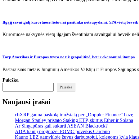
Ilgąjį savaitgalį kurortuose lietuviai pasitinka netaupydami: SPA vietų beveik
Kurortuose nakvynės vietų ilgajam šventiniam savaitgaliui beveik nelik
Tarp Amerikos ir Europos tvyro ne tik geopolitinė, bet ir ekonominė įtampa
Pastaraisiais metais Jungtinių Amerikos Valstijų ir Europos Sąjungos sa
Paieška
Paieška
Naujausi įrašai
cbXRP gauna paskolą ir užstatą per „Doppler Finance“ bazę
Morgan Stanley pristato Staking ETP, skirtus Ether ir Solana
Ar Singapūras gali sukurti ASEAN Blackrock?
ADA kainų prognozė: FOMC poveikis Cardano
Kauno LEZ gamykloje žuvus darbuotojui, kolegoms kyla klau