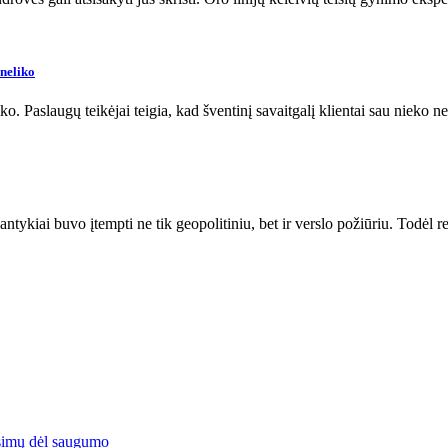
 neliko
o. Paslaugų teikėjai teigia, kad šventinį savaitgalį klientai sau nieko 
ntykiai buvo įtempti ne tik geopolitiniu, bet ir verslo požiūriu. Todėl 
simų dėl saugumo