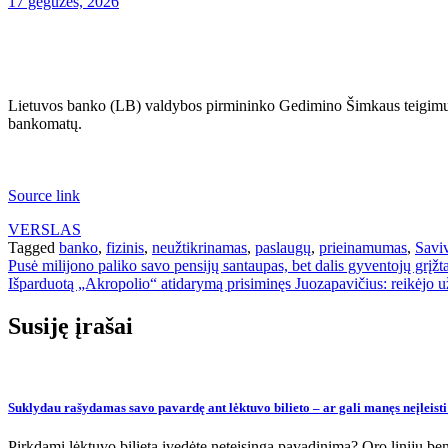
17 gegužės, 2026
Lietuvos banko (LB) valdybos pirmininko Gedimino Šimkaus teigimu, v
bankomatų.
Source link
VERSLAS
Tagged
banko
,
fizinis
,
neužtikrinamas
,
paslaugų
,
prieinamumas
,
Savi
Navigacija
Pusė milijono paliko savo pensijų santaupas, bet dalis gyventojų grįžt
Išparduotą „Akropolio“ atidarymą prisiminęs Juozapavičius: reikėjo už
tarp
įrašų
Susiję įrašai
Suklydau rašydamas savo pavardę ant lėktuvo bilieto – ar gali manęs neįleisti
Pirkdami lėktuvo bilietą įvedėte neteisingą pavadinimą? Oro linijų bend