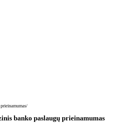
ų prieinamumas
izinis banko paslaugų prieinamumas