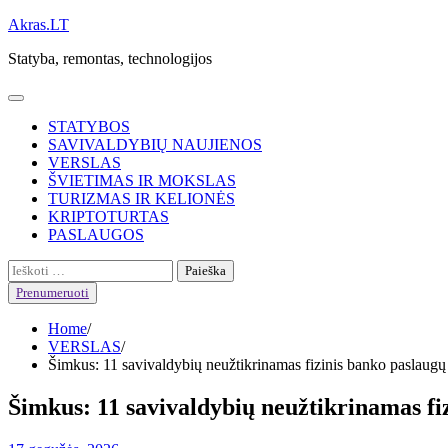
Skip
Akras.LT
to
Statyba, remontas, technologijos
content
STATYBOS
SAVIVALDYBIŲ NAUJIENOS
VERSLAS
ŠVIETIMAS IR MOKSLAS
TURIZMAS IR KELIONĖS
KRIPTOTURTAS
PASLAUGOS
Ieškoti:
Prenumeruoti
Home
VERSLAS
Šimkus: 11 savivaldybių neužtikrinamas fizinis banko paslaug
Šimkus: 11 savivaldybių neužtikrinamas f