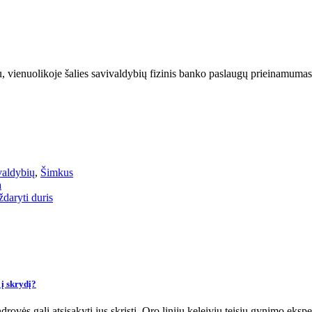
ienuolikoje šalies savivaldybių fizinis banko paslaugų prieinamumas n
valdybių
,
Šimkus
a
daryti duris
 į skrydį?
rovės gali atsisakyti jus skristi. Oro linijų keleivių teisių gynimo eks