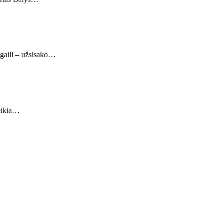
negaili – užsisako…
reikia…