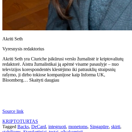
Akriti Seth
Vyresnysis redaktorius
Akriti Seth yra Ciuriche įsikūrusi verslo žurnalistė ir kriptovaliutų
redaktorė. Aistra žurnalistikai ją apėmė visame pasaulyje – nuo ​​
televizijos korespondentės klestėjimo iki patrauklių straipsnių
rašymo, ji dirbo tokiose kompanijose kaip Informa UK,
Bloomberg… Skaityti daugiau
Source link
KRIPTOTURTAS
Tagged
Backs
,
DeCard
,
integruoti
,
monetoms
,
Singapūre
,
skirti
,
stabilioms
,
Standartiniai
,
testai
,
užsakomieji