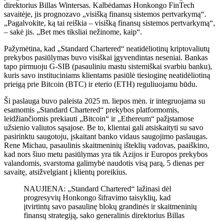
direktorius Billas Wintersas. Kalbėdamas Honkongo FinTech
savaitėje, jis prognozavo „visišką finansų sistemos pertvarkymą“.
„Pagalvokite, ką tai reiškia – visišką finansų sistemos pertvarkymą“,
– sakė jis. „Bet mes tiksliai nežinome, kaip“.
Pažymėtina, kad „Standard Chartered“ neatidėliotinų kriptovaliutų
prekybos pasiūlymas buvo visiškai įgyvendintas neseniai. Bankas
tapo pirmuoju G-SIB (pasauliniu mastu sistemiškai svarbiu banku),
kuris savo instituciniams klientams pasiūlė tiesioginę neatidėliotiną
prieigą prie Bitcoin (BTC) ir eterio (ETH) reguliuojamu būdu.
Ši paslauga buvo paleista 2025 m. liepos mėn. ir integruojama su
esamomis „Standard Chartered“ prekybos platformomis,
leidžiančiomis prekiauti „Bitcoin“ ir „Ethereum“ pažįstamose
užsienio valiutos sąsajose. Be to, klientai gali atsiskaityti su savo
pasirinktu saugotoju, įskaitant banko vidaus saugojimo paslaugas.
Rene Michau, pasaulinis skaitmeninių išteklių vadovas, paaiškino,
kad nors šiuo metu pasiūlymas yra tik Azijos ir Europos prekybos
valandomis, svarstoma galimybė naudotis visą parą, 5 dienas per
savaitę, atsižvelgiant į klientų poreikius.
NAUJIENA: „Standard Chartered“ lažinasi dėl
progresyvių Honkongo šifravimo taisyklių, kad
įtvirtintų savo pasaulinę blokų grandinės ir skaitmeninių
finansų strategiją, sako generalinis direktorius Billas