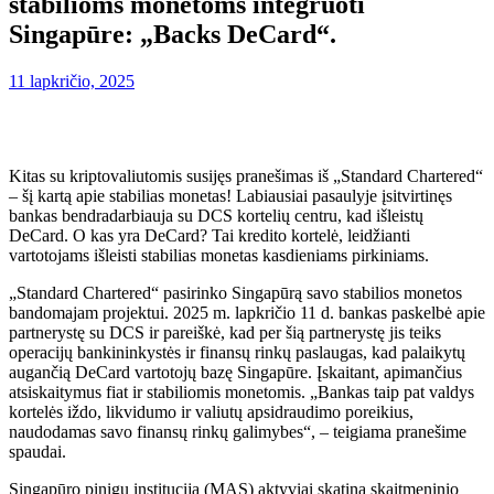
stabilioms monetoms integruoti
Singapūre: „Backs DeCard“.
11 lapkričio, 2025
Kitas su kriptovaliutomis susijęs pranešimas iš „Standard Chartered“
– šį kartą apie stabilias monetas! Labiausiai pasaulyje įsitvirtinęs
bankas bendradarbiauja su DCS kortelių centru, kad išleistų
DeCard. O kas yra DeCard? Tai kredito kortelė, leidžianti
vartotojams išleisti stabilias monetas kasdieniams pirkiniams.
„Standard Chartered“ pasirinko Singapūrą savo stabilios monetos
bandomajam projektui.
2025 m. lapkričio 11 d. bankas paskelbė apie
partnerystę su DCS ir pareiškė, kad per šią partnerystę jis teiks
operacijų bankininkystės ir finansų rinkų paslaugas, kad palaikytų
augančią DeCard vartotojų bazę Singapūre. Įskaitant, apimančius
atsiskaitymus fiat ir stabiliomis monetomis. „Bankas taip pat valdys
kortelės iždo, likvidumo ir valiutų apsidraudimo poreikius,
naudodamas savo finansų rinkų galimybes“, – teigiama pranešime
spaudai.
Singapūro pinigų institucija (MAS) aktyviai skatina skaitmeninio