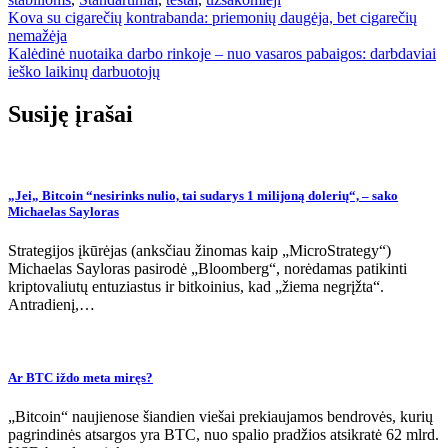
Navigacija
Kova su cigarečių kontrabanda: priemonių daugėja, bet cigarečių
nemažėja
tarp
Kalėdinė nuotaika darbo rinkoje – nuo ​​vasaros pabaigos: darbdaviai
įrašų
ieško laikinų darbuotojų
Susiję įrašai
„Jei„ Bitcoin “nesirinks nulio, tai sudarys 1 milijoną dolerių“, – sako
Michaelas Sayloras
Strategijos įkūrėjas (anksčiau žinomas kaip „MicroStrategy“)
Michaelas Sayloras pasirodė „Bloomberg“, norėdamas patikinti
kriptovaliutų entuziastus ir bitkoinius, kad „žiema negrįžta“.
Antradienį,…
Ar BTC iždo meta miręs?
„Bitcoin“ naujienose šiandien viešai prekiaujamos bendrovės, kurių
pagrindinės atsargos yra BTC, nuo spalio pradžios atsikratė 62 mlrd.