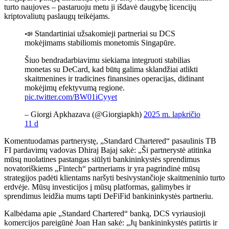
turto naujoves – pastaruoju metu ji išdavė daugybę licencijų
kriptovaliutų paslaugų teikėjams.
📣 Standartiniai užsakomieji partneriai su DCS
mokėjimams stabiliomis monetomis Singapūre.
Šiuo bendradarbiavimu siekiama integruoti stabilias
monetas su DeCard, kad būtų galima sklandžiai atlikti
skaitmenines ir tradicines finansines operacijas, didinant
mokėjimų efektyvumą regione.
pic.twitter.com/BW01iCyyet
– Giorgi Apkhazava (@Giorgiapkh)
2025 m. lapkričio
11 d
Komentuodamas partnerystę, „Standard Chartered“ pasaulinis TB
FI pardavimų vadovas Dhiraj Bajaj sakė: „Ši partnerystė atitinka
mūsų nuolatines pastangas siūlyti bankininkystės sprendimus
novatoriškiems „Fintech“ partneriams ir yra pagrindinė mūsų
strategijos padėti klientams naršyti besivystančioje skaitmeninio turto
erdvėje. Mūsų investicijos į mūsų platformas, galimybes ir
sprendimus leidžia mums tapti DeFiFid bankininkystės partneriu.
Kalbėdama apie „Standard Chartered“ banką, DCS vyriausioji
komercijos pareigūnė Joan Han sakė: „Jų bankininkystės patirtis ir