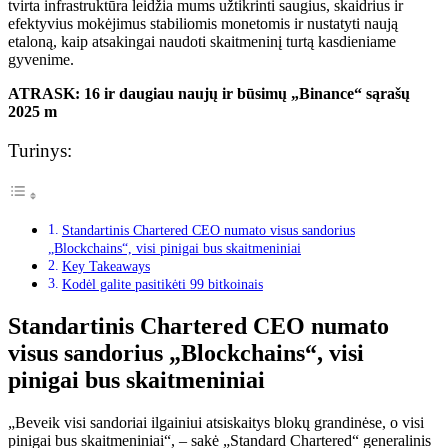
tvirta infrastruktūra leidžia mums užtikrinti saugius, skaidrius ir
efektyvius mokėjimus stabiliomis monetomis ir nustatyti naują
etaloną, kaip atsakingai naudoti skaitmeninį turtą kasdieniame
gyvenime.
ATRASK: 16 ir daugiau naujų ir būsimų „Binance“ sąrašų
2025 m
Turinys:
Standartinis Chartered CEO numato visus sandorius
„Blockchains“, visi pinigai bus skaitmeniniai
Key Takeaways
Kodėl galite pasitikėti 99 bitkoinais
Standartinis Chartered CEO numato
visus sandorius „Blockchains“, visi
pinigai bus skaitmeniniai
„Beveik visi sandoriai ilgainiui atsiskaitys blokų grandinėse, o visi
pinigai bus skaitmeniniai“, – sakė „Standard Chartered“ generalinis