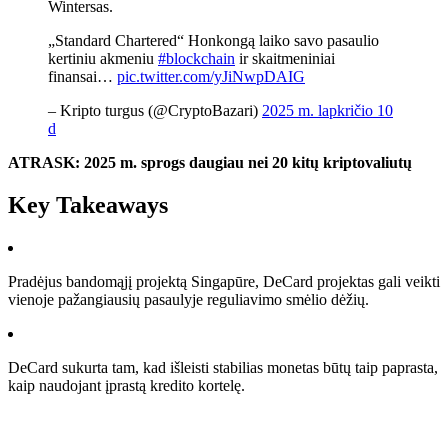
Wintersas.
„Standard Chartered“ Honkongą laiko savo pasaulio
kertiniu akmeniu
#blockchain
ir skaitmeniniai
finansai…
pic.twitter.com/yJiNwpDAIG
– Kripto turgus (@CryptoBazari)
2025 m. lapkričio 10
d
ATRASK: 2025 m. sprogs daugiau nei 20 kitų kriptovaliutų
Key Takeaways
Pradėjus bandomąjį projektą Singapūre, DeCard projektas gali veikti
vienoje pažangiausių pasaulyje reguliavimo smėlio dėžių.
DeCard sukurta tam, kad išleisti stabilias monetas būtų taip paprasta,
kaip naudojant įprastą kredito kortelę.