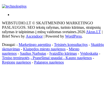
Akras
–
WEBSTUDIO.LT © SKAITMENINIO MARKETINGO
tai
PASLAUGOS. SEO tekstų rašymas, turinio kūrimas, straipsnių
žemės
rašymas ir talpinimas į mūsų valdomas svetaines.2026
Akras.LT
|
ploto
Brief News by
Ascendoor
| Powered by
WordPress
.
matavimo
vienetas-
Draugai: -
Marketingo agentūra
-
Teisinės konsultacijos
-
Skaidrių
Pagrindinis
skenavimas
-
Klaipedos miesto naujienos
-
Miesto
naujienos
-
Saulius Narbutas
-
Įvaizdžio kūrimas
-
Veidoskaita
-
Teniso treniruotės
- Pranešimai spaudai -
Kauno naujienos
-
Regionų naujienos
-
Palangos naujienos