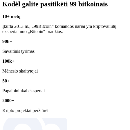
Kodėl galite pasitikėti 99 bitkoinais
10+ metų
Įkurta 2013 m., „99Bitcoin“ komandos nariai yra kriptovaliutų
ekspertai nuo „Bitcoin“ pradžios.
90h+
Savaitinis tyrimas
100k+
Mėnesio skaitytojai
50+
Pagalbininkai ekspertai
2000+
Kripto projektai peržiūrėti