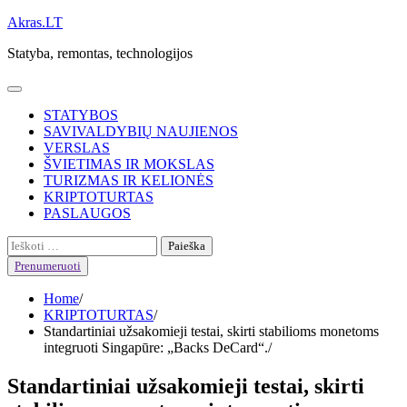
Skip
Akras.LT
to
Statyba, remontas, technologijos
content
STATYBOS
SAVIVALDYBIŲ NAUJIENOS
VERSLAS
ŠVIETIMAS IR MOKSLAS
TURIZMAS IR KELIONĖS
KRIPTOTURTAS
PASLAUGOS
Ieškoti:
Prenumeruoti
Home
KRIPTOTURTAS
Standartiniai užsakomieji testai, skirti stabilioms monetoms
integruoti Singapūre: „Backs DeCard“.
Standartiniai užsakomieji testai, skirti