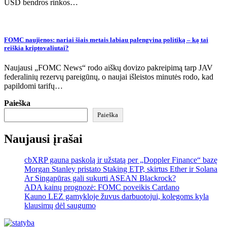
USD bendros rinkos…
FOMC naujienos: nariai šiais metais labiau palengvina politiką – ką tai
reiškia kriptovaliutai?
Naujausi „FOMC News“ rodo aiškų dovizo pakreipimą tarp JAV
federalinių rezervų pareigūnų, o naujai išleistos minutės rodo, kad
papildomi tarifų…
Paieška
Paieška
Naujausi įrašai
cbXRP gauna paskolą ir užstatą per „Doppler Finance“ bazę
Morgan Stanley pristato Staking ETP, skirtus Ether ir Solana
Ar Singapūras gali sukurti ASEAN Blackrock?
ADA kainų prognozė: FOMC poveikis Cardano
Kauno LEZ gamykloje žuvus darbuotojui, kolegoms kyla
klausimų dėl saugumo