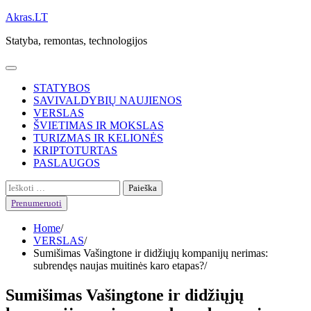
Skip
Akras.LT
to
Statyba, remontas, technologijos
content
STATYBOS
SAVIVALDYBIŲ NAUJIENOS
VERSLAS
ŠVIETIMAS IR MOKSLAS
TURIZMAS IR KELIONĖS
KRIPTOTURTAS
PASLAUGOS
Ieškoti:
Prenumeruoti
Home
VERSLAS
Sumišimas Vašingtone ir didžiųjų kompanijų nerimas:
subrendęs naujas muitinės karo etapas?
Sumišimas Vašingtone ir didžiųjų