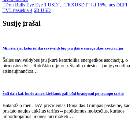
tarp
„Tron Bulls Eye Eye 1 USD“, „TRXUSDT“ iki 15%, nes DEFI
įrašų
TVL pasiekia 4,6B USD
Susiję įrašai
Ministerija: keturiolika savivaldybių jau įkūrė energetikos asociacijas
Šalies savivaldybės jau įkūrė keturiolika energetikos asociacijų, o
pirmosios dvi – Rokiškio rajono ir Šiaulių miesto – jau įgyvendina
atsinaujinančios…
Šeši dalykai, kurie amerikiečiams gali būti brangesni po trumpo tarifo
Balandžio mėn. JAV prezidentas Donaldas Trumpas paskelbė, kad
pristato naujus aukštus tarifus – papildomus mokesčius, kuriuos
importuojamos įmonės turi mokėti…