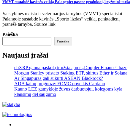
VMVT sustabdė kavinės veiklą Palangoje: pasenę produktai, kryžminė tarša
Valstybinės maisto ir veterinarijos tarnybos (VMVT) specialistai
Palangoje sustabdė kavinės „Sporto lizdas“ veiklą, penktadienį
pranešė tarnyba. Source link
Paieška
Paieška
Naujausi įrašai
cbXRP gauna paskolą ir užstatą per „Doppler Finance“ bazę
Morgan Stanley pristato Staking ETP, skirtus Ether ir Solana
Ar Singapūras gali sukurti ASEAN Blackrock?
ADA kainų prognozė: FOMC poveikis Cardano
Kauno LEZ gamykloje žuvus darbuotojui, kolegoms kyla
klausimų dėl saugumo
Akras
–