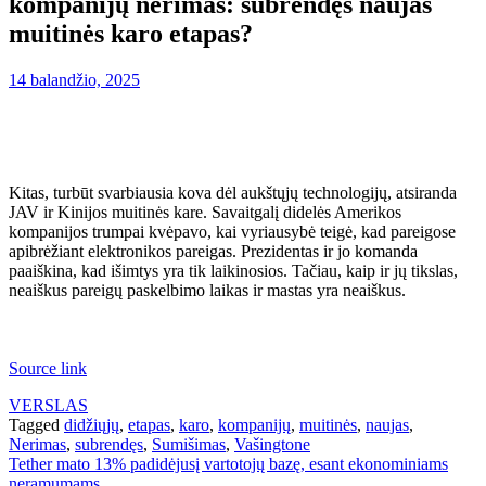
kompanijų nerimas: subrendęs naujas
muitinės karo etapas?
14 balandžio, 2025
Kitas, turbūt svarbiausia kova dėl aukštųjų technologijų, atsiranda
JAV ir Kinijos muitinės kare. Savaitgalį didelės Amerikos
kompanijos trumpai kvėpavo, kai vyriausybė teigė, kad pareigose
apibrėžiant elektronikos pareigas. Prezidentas ir jo komanda
paaiškina, kad išimtys yra tik laikinosios. Tačiau, kaip ir jų tikslas,
neaiškus pareigų paskelbimo laikas ir mastas yra neaiškus.
Source link
VERSLAS
Tagged
didžiųjų
,
etapas
,
karo
,
kompanijų
,
muitinės
,
naujas
,
Nerimas
,
subrendęs
,
Sumišimas
,
Vašingtone
Navigacija
Tether mato 13% padidėjusį vartotojų bazę, esant ekonominiams
neramumams