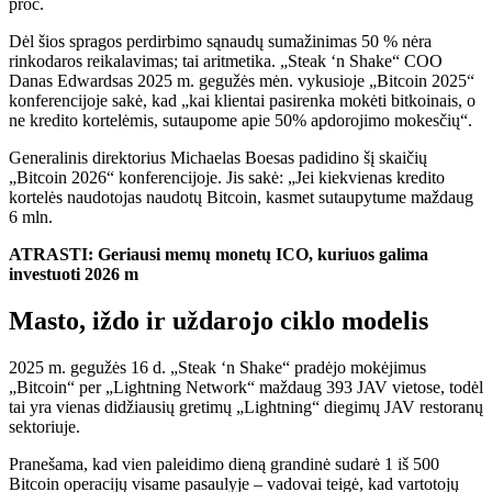
proc.
Dėl šios spragos perdirbimo sąnaudų sumažinimas 50 % nėra
rinkodaros reikalavimas; tai aritmetika. „Steak ‘n Shake“ COO
Danas Edwardsas 2025 m. gegužės mėn. vykusioje „Bitcoin 2025“
konferencijoje sakė, kad „kai klientai pasirenka mokėti bitkoinais, o
ne kredito kortelėmis, sutaupome apie 50% apdorojimo mokesčių“.
Generalinis direktorius Michaelas Boesas padidino šį skaičių
„Bitcoin 2026“ konferencijoje. Jis sakė: „Jei kiekvienas kredito
kortelės naudotojas naudotų Bitcoin, kasmet sutaupytume maždaug
6 mln.
ATRASTI: Geriausi memų monetų ICO, kuriuos galima
investuoti 2026 m
Masto, iždo ir uždarojo ciklo modelis
2025 m. gegužės 16 d. „Steak ‘n Shake“ pradėjo mokėjimus
„Bitcoin“ per „Lightning Network“ maždaug 393 JAV vietose, todėl
tai yra vienas didžiausių gretimų „Lightning“ diegimų JAV restoranų
sektoriuje.
Pranešama, kad vien paleidimo dieną grandinė sudarė 1 iš 500
Bitcoin operacijų visame pasaulyje – vadovai teigė, kad vartotojų