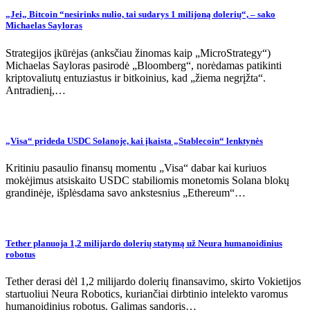
„Jei„ Bitcoin “nesirinks nulio, tai sudarys 1 milijoną dolerių“, – sako
Michaelas Sayloras
Strategijos įkūrėjas (anksčiau žinomas kaip „MicroStrategy“)
Michaelas Sayloras pasirodė „Bloomberg“, norėdamas patikinti
kriptovaliutų entuziastus ir bitkoinius, kad „žiema negrįžta“.
Antradienį,…
„Visa“ prideda USDC Solanoje, kai įkaista „Stablecoin“ lenktynės
Kritiniu pasaulio finansų momentu „Visa“ dabar kai kuriuos
mokėjimus atsiskaito USDC stabiliomis monetomis Solana blokų
grandinėje, išplėsdama savo ankstesnius „Ethereum“…
Tether planuoja 1,2 milijardo dolerių statymą už Neura humanoidinius
robotus
Tether derasi dėl 1,2 milijardo dolerių finansavimo, skirto Vokietijos
startuoliui Neura Robotics, kuriančiai dirbtinio intelekto varomus
humanoidinius robotus. Galimas sandoris…