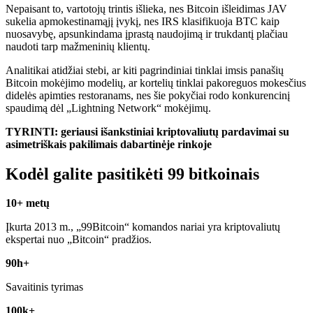
Nepaisant to, vartotojų trintis išlieka, nes Bitcoin išleidimas JAV
sukelia apmokestinamąjį įvykį, nes IRS klasifikuoja BTC kaip
nuosavybę, apsunkindama įprastą naudojimą ir trukdantį plačiau
naudoti tarp mažmeninių klientų.
Analitikai atidžiai stebi, ar kiti pagrindiniai tinklai imsis panašių
Bitcoin mokėjimo modelių, ar kortelių tinklai pakoreguos mokesčius
didelės apimties restoranams, nes šie pokyčiai rodo konkurencinį
spaudimą dėl „Lightning Network“ mokėjimų.
TYRINTI: geriausi išankstiniai kriptovaliutų pardavimai su
asimetriškais pakilimais dabartinėje rinkoje
Kodėl galite pasitikėti 99 bitkoinais
10+ metų
Įkurta 2013 m., „99Bitcoin“ komandos nariai yra kriptovaliutų
ekspertai nuo „Bitcoin“ pradžios.
90h+
Savaitinis tyrimas
100k+