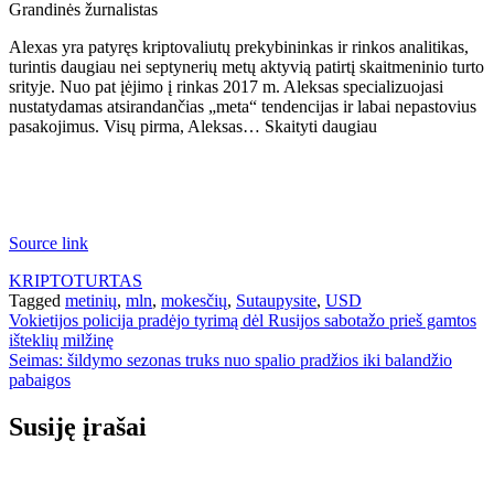
Grandinės žurnalistas
Alexas yra patyręs kriptovaliutų prekybininkas ir rinkos analitikas,
turintis daugiau nei septynerių metų aktyvią patirtį skaitmeninio turto
srityje. Nuo pat įėjimo į rinkas 2017 m. Aleksas specializuojasi
nustatydamas atsirandančias „meta“ tendencijas ir labai nepastovius
pasakojimus. Visų pirma, Aleksas… Skaityti daugiau
Source link
KRIPTOTURTAS
Tagged
metinių
,
mln
,
mokesčių
,
Sutaupysite
,
USD
Navigacija
Vokietijos policija pradėjo tyrimą dėl Rusijos sabotažo prieš gamtos
išteklių milžinę
tarp
Seimas: šildymo sezonas truks nuo spalio pradžios iki balandžio
įrašų
pabaigos
Susiję įrašai