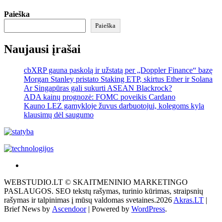
Paieška
Paieška
Naujausi įrašai
cbXRP gauna paskolą ir užstatą per „Doppler Finance“ bazę
Morgan Stanley pristato Staking ETP, skirtus Ether ir Solana
Ar Singapūras gali sukurti ASEAN Blackrock?
ADA kainų prognozė: FOMC poveikis Cardano
Kauno LEZ gamykloje žuvus darbuotojui, kolegoms kyla
klausimų dėl saugumo
Akras
–
WEBSTUDIO.LT © SKAITMENINIO MARKETINGO
tai
PASLAUGOS. SEO tekstų rašymas, turinio kūrimas, straipsnių
žemės
rašymas ir talpinimas į mūsų valdomas svetaines.2026
Akras.LT
|
ploto
Brief News by
Ascendoor
| Powered by
WordPress
.
matavimo
vienetas-