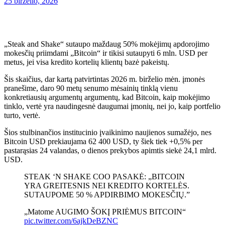
25 birželio, 2026
„Steak and Shake“ sutaupo maždaug 50% mokėjimų apdorojimo
mokesčių priimdami „Bitcoin“ ir tikisi sutaupyti 6 mln. USD per
metus, jei visa kredito kortelių klientų bazė pakeistų.
Šis skaičius, dar kartą patvirtintas 2026 m. birželio mėn. įmonės
pranešime, daro 90 metų senumo mėsainių tinklą vienu
konkretiausių argumentų argumentų, kad Bitcoin, kaip mokėjimo
tinklo, vertė yra naudingesnė daugumai įmonių, nei jo, kaip portfelio
turto, vertė.
Šios stulbinančios institucinio įvaikinimo naujienos sumažėjo, nes
Bitcoin USD prekiaujama 62 400 USD, ty šiek tiek +0,5% per
pastarąsias 24 valandas, o dienos prekybos apimtis siekė 24,1 mlrd.
USD.
STEAK ‘N SHAKE COO PASAKĖ: „BITCOIN
YRA GREITESNIS NEI KREDITO KORTELĖS.
SUTAUPOME 50 % APDIRBIMO MOKESČIŲ.”
„Matome AUGIMO ŠOKĮ PRIĖMUS BITCOIN“
pic.twitter.com/6ajkDeBZNC