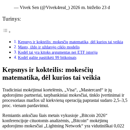
— Vivek Sen (@Vivek4real_) 2026 m. birželio 23 d
Turinys:
Kepsnys ir kokteilis: mokesčių matematika, dėl kurios tai veikia
Masto, iždo ir uždarojo ciklo modelis
Kodėl tai yra kitoks argumentas nei ETF istorija
Kodėl galite pasitikėti 99 bitkoinais
Kepsnys ir kokteilis: mokesčių
matematika, dėl kurios tai veikia
Tradiciniai mokėjimai kortelėmis, „Visa“, „Mastercard“ ir jų
apdorojimo partneriai, tarpbankiniai mokesčiai, tinklo įvertinimai ir
procesoriaus maržos už kiekvieną operaciją paprastai sudaro 2,5–3,5
proc. vienam pardavimui.
Remiantis anksčiau šiais metais vykusioje „Bitcoin 2026“
konferencijoje cituotomis analizėmis, „Bitcoin“ mokėjimų
apdorojimo mokesčiai „Lightning Network“ yra vidutiniškai 0,022