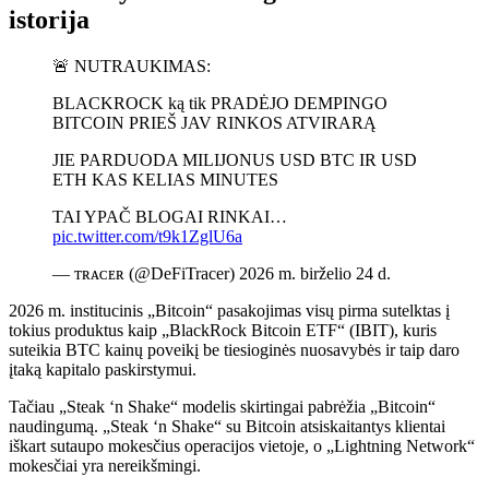
istorija
🚨 NUTRAUKIMAS:
BLACKROCK ką tik PRADĖJO DEMPINGO
BITCOIN PRIEŠ JAV RINKOS ATVIRARĄ
JIE PARDUODA MILIJONUS USD BTC IR USD
ETH KAS KELIAS MINUTES
TAI YPAČ BLOGAI RINKAI…
pic.twitter.com/t9k1ZglU6a
— ᴛʀᴀᴄᴇʀ (@DeFiTracer) 2026 m. birželio 24 d.
2026 m. institucinis „Bitcoin“ pasakojimas visų pirma sutelktas į
tokius produktus kaip „BlackRock Bitcoin ETF“ (IBIT), kuris
suteikia BTC kainų poveikį be tiesioginės nuosavybės ir taip daro
įtaką kapitalo paskirstymui.
Tačiau „Steak ‘n Shake“ modelis skirtingai pabrėžia „Bitcoin“
naudingumą. „Steak ‘n Shake“ su Bitcoin atsiskaitantys klientai
iškart sutaupo mokesčius operacijos vietoje, o „Lightning Network“
mokesčiai yra nereikšmingi.