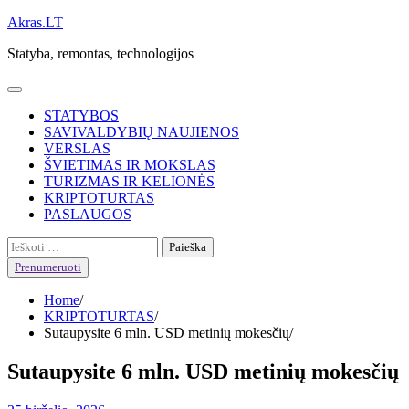
Skip
Akras.LT
to
Statyba, remontas, technologijos
content
STATYBOS
SAVIVALDYBIŲ NAUJIENOS
VERSLAS
ŠVIETIMAS IR MOKSLAS
TURIZMAS IR KELIONĖS
KRIPTOTURTAS
PASLAUGOS
Ieškoti:
Prenumeruoti
Home
KRIPTOTURTAS
Sutaupysite 6 mln. USD metinių mokesčių
Sutaupysite 6 mln. USD metinių mokesčių