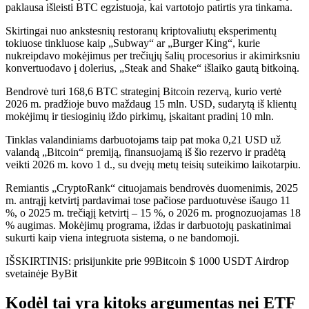
paklausa išleisti BTC egzistuoja, kai vartotojo patirtis yra tinkama.
Skirtingai nuo ankstesnių restoranų kriptovaliutų eksperimentų
tokiuose tinkluose kaip „Subway“ ar „Burger King“, kurie
nukreipdavo mokėjimus per trečiųjų šalių procesorius ir akimirksniu
konvertuodavo į dolerius, „Steak and Shake“ išlaiko gautą bitkoiną.
Bendrovė turi 168,6 BTC strateginį Bitcoin rezervą, kurio vertė
2026 m. pradžioje buvo maždaug 15 mln. USD, sudarytą iš klientų
mokėjimų ir tiesioginių iždo pirkimų, įskaitant pradinį 10 mln.
Tinklas valandiniams darbuotojams taip pat moka 0,21 USD už
valandą „Bitcoin“ premiją, finansuojamą iš šio rezervo ir pradėtą ​​
veikti 2026 m. kovo 1 d., su dvejų metų teisių suteikimo laikotarpiu.
Remiantis „CryptoRank“ cituojamais bendrovės duomenimis, 2025
m. antrąjį ketvirtį pardavimai tose pačiose parduotuvėse išaugo 11
%, o 2025 m. trečiąjį ketvirtį – 15 %, o 2026 m. prognozuojamas 18
% augimas. Mokėjimų programa, iždas ir darbuotojų paskatinimai
sukurti kaip viena integruota sistema, o ne bandomoji.
IŠSKIRTINIS: prisijunkite prie 99Bitcoin $ 1000 USDT Airdrop
svetainėje ByBit
Kodėl tai yra kitoks argumentas nei ETF