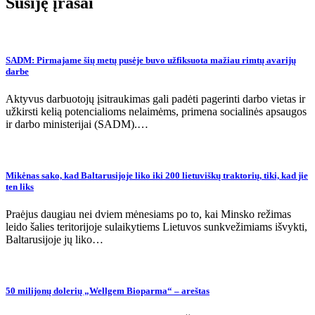
įrašų
Susiję įrašai
SADM: Pirmajame šių metų pusėje buvo užfiksuota mažiau rimtų avarijų
darbe
Aktyvus darbuotojų įsitraukimas gali padėti pagerinti darbo vietas ir
užkirsti kelią potencialioms nelaimėms, primena socialinės apsaugos
ir darbo ministerijai (SADM).…
Mikėnas sako, kad Baltarusijoje liko iki 200 lietuviškų traktorių, tiki, kad jie
ten liks
Praėjus daugiau nei dviem mėnesiams po to, kai Minsko režimas
leido šalies teritorijoje sulaikytiems Lietuvos sunkvežimiams išvykti,
Baltarusijoje jų liko…
50 milijonų dolerių „Wellgem Bioparma“ – areštas