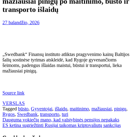
mažiausiai pinigų po maitinimo, būsto ir
transporto išlaidų
27 balandžio, 2026
„Swedbank“ Finansų instituto atliktas pragyvenimo kainų Baltijos
šalių sostinėse tyrimas atskleidė, kad Rygoje gyvenančioms
šeimoms, padengus išlaidas maistui, būstui ir transportui, lieka
mažiausiai pinigų.
Source link
VERSLAS
Tagged
būsto
,
Gyventojai
,
išlaidų
,
maitinimo
,
mažiausiai
,
pinigų
,
Rygos
,
Swedbank
,
transporto
,
turi
Navigacija
Dauguma vokiečių mano, kad valstybinės pensijos nepakaks
ES ketina sugriežtinti Rusijai taikomas kriptovaliutų sankcijas
tarp