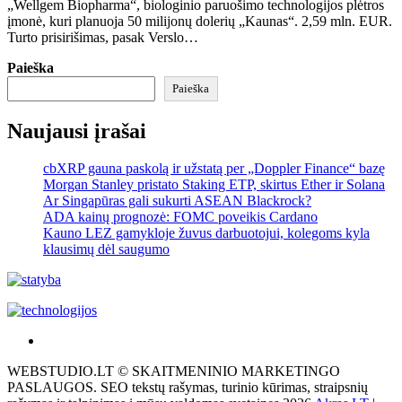
„Wellgem Biopharma“, biologinio paruošimo technologijos plėtros
įmonė, kuri planuoja 50 milijonų dolerių „Kaunas“. 2,59 mln. EUR.
Turto prisirišimas, pasak Verslo…
Paieška
Paieška
Naujausi įrašai
cbXRP gauna paskolą ir užstatą per „Doppler Finance“ bazę
Morgan Stanley pristato Staking ETP, skirtus Ether ir Solana
Ar Singapūras gali sukurti ASEAN Blackrock?
ADA kainų prognozė: FOMC poveikis Cardano
Kauno LEZ gamykloje žuvus darbuotojui, kolegoms kyla
klausimų dėl saugumo
Akras
–
WEBSTUDIO.LT © SKAITMENINIO MARKETINGO
tai
PASLAUGOS. SEO tekstų rašymas, turinio kūrimas, straipsnių
žemės