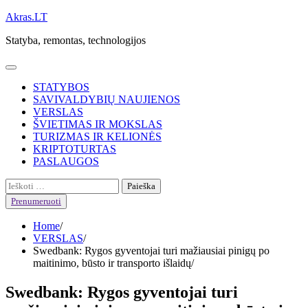
Skip
Akras.LT
to
Statyba, remontas, technologijos
content
STATYBOS
SAVIVALDYBIŲ NAUJIENOS
VERSLAS
ŠVIETIMAS IR MOKSLAS
TURIZMAS IR KELIONĖS
KRIPTOTURTAS
PASLAUGOS
Ieškoti:
Prenumeruoti
Home
VERSLAS
Swedbank: Rygos gyventojai turi mažiausiai pinigų po
maitinimo, būsto ir transporto išlaidų
Swedbank: Rygos gyventojai turi