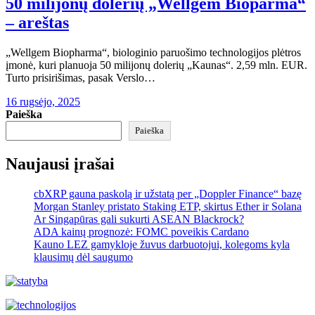
50 milijonų dolerių „Wellgem Bioparma“
– areštas
„Wellgem Biopharma“, biologinio paruošimo technologijos plėtros
įmonė, kuri planuoja 50 milijonų dolerių „Kaunas“. 2,59 mln. EUR.
Turto prisirišimas, pasak Verslo…
16 rugsėjo, 2025
Paieška
Paieška
Naujausi įrašai
cbXRP gauna paskolą ir užstatą per „Doppler Finance“ bazę
Morgan Stanley pristato Staking ETP, skirtus Ether ir Solana
Ar Singapūras gali sukurti ASEAN Blackrock?
ADA kainų prognozė: FOMC poveikis Cardano
Kauno LEZ gamykloje žuvus darbuotojui, kolegoms kyla
klausimų dėl saugumo