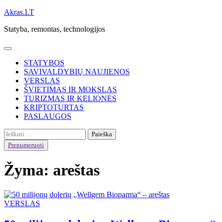
Skip
Akras.LT
to
Statyba, remontas, technologijos
content
STATYBOS
SAVIVALDYBIŲ NAUJIENOS
VERSLAS
ŠVIETIMAS IR MOKSLAS
TURIZMAS IR KELIONĖS
KRIPTOTURTAS
PASLAUGOS
Ieškoti:
Prenumeruoti
Žyma:
areštas
VERSLAS