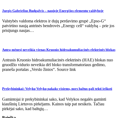
Jurgis Gabrielius Rudgalvis – naujoje Energijos elementų valdyboje
Valstybės valdoma elektros ir dujų perdavimo grupė „Epso-G“
patvirtino naują antrinės bendrovės „Energy cell“ valdybą – prie jos
prisijungs naujas…
Antrą mėnesį neveikia vienas Kruonio hidroakumuliacinės elektrinės blokas
Antrasis Kruonio hidroakumuliacinės elektrinės (HAE) blokas nuo
gruodžio vidurio neveikia dėl bloko transformatoriaus gedimo,
praneša portalas „Verslo žinios“. Source link
Prekybininkai: Velykų Velykų pakaks visiems, nors baltus gali tekti ieškoti
Gamintojai ir prekybininkai sako, kad Velykos negalės gaminti
kiaušinių Lietuvos pirkėjams. Kainos taip pat nesikeis. Tačiau
pirkėjai sako, kad baltųjų…
Paieška