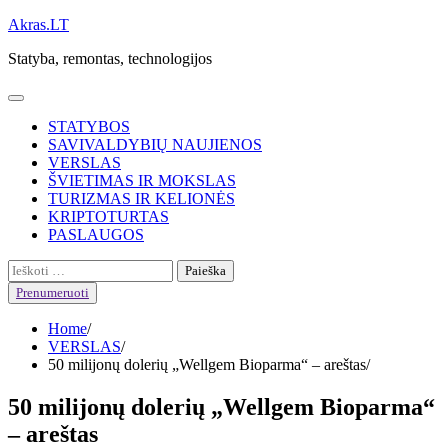
Skip
Akras.LT
to
Statyba, remontas, technologijos
content
STATYBOS
SAVIVALDYBIŲ NAUJIENOS
VERSLAS
ŠVIETIMAS IR MOKSLAS
TURIZMAS IR KELIONĖS
KRIPTOTURTAS
PASLAUGOS
Ieškoti:
Prenumeruoti
Home
VERSLAS
50 milijonų dolerių „Wellgem Bioparma“ – areštas
50 milijonų dolerių „Wellgem Bioparma“
– areštas