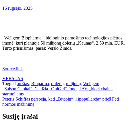
16 rugsėjo, 2025
„Wellgem Biopharma“, biologinio paruošimo technologijos plėtros
įmonė, kuri planuoja 50 milijonų dolerių „Kaunas“. 2,59 mln. EUR.
Turto prisirišimas, pasak Verslo Žinios.
Source link
VERSLAS
Tagged
areštas
,
Bioparma
,
dolerių
,
milijonų
,
Wellgem
Navigacija
„Saison Capital“ išleidžia „OniGiri“ fondą JAV „blockchain“
startuoliams
tarp
Peteris Schiffas perspėja, kad „Bitcoin“ „išpopuliarėja“ prieš Fed
įrašų
normos mažinimą
Susiję įrašai