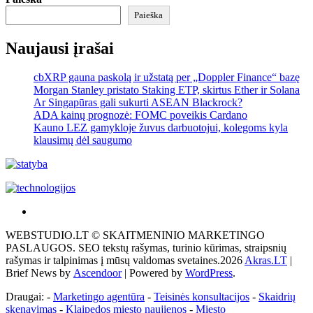
Paieška
Naujausi įrašai
cbXRP gauna paskolą ir užstatą per „Doppler Finance“ bazę
Morgan Stanley pristato Staking ETP, skirtus Ether ir Solana
Ar Singapūras gali sukurti ASEAN Blackrock?
ADA kainų prognozė: FOMC poveikis Cardano
Kauno LEZ gamykloje žuvus darbuotojui, kolegoms kyla
klausimų dėl saugumo
Akras
–
WEBSTUDIO.LT © SKAITMENINIO MARKETINGO
tai
PASLAUGOS. SEO tekstų rašymas, turinio kūrimas, straipsnių
žemės
rašymas ir talpinimas į mūsų valdomas svetaines.2026
Akras.LT
|
ploto
Brief News by
Ascendoor
| Powered by
WordPress
.
matavimo
vienetas-
Draugai: -
Marketingo agentūra
-
Teisinės konsultacijos
-
Skaidrių
Pagrindinis
skenavimas
-
Klaipedos miesto naujienos
-
Miesto