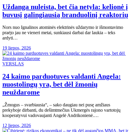
Uždanga nuleista, bet čia netyla: kelionė į
buvusį galingiausią branduolinį reaktorių
Nors nuo Ignalinos atominės elektrinės uždarymo ir išmontavimo
praėjo jau ne vieneri metai, sunkiausi darbai dar laukia – teks
ardyti…
19 liepos, 2026
VERSLAS
24 kaimo parduotuves valdanti Angela:
nuostolingų yra, bet dėl ​​žmonių
neuždarome
„Žmogus – svarbiausia“, – sako daugiau nei pusę amžiaus
prekyboje dirbanti, du dešimtmečius Ukmergės rajono vartotojų
kooperatyvui vadovaujanti Angelė Andrikonienė.…
12 liepos, 2026