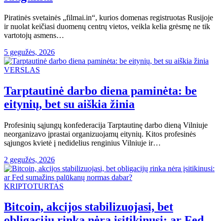
Piratinės svetainės „filmai.in“, kurios domenas registruotas Rusijoje
ir nuolat keičiasi duomenų centrų vietos, veikla kelia grėsmę ne tik
vartotojų asmens…
5 gegužės, 2026
VERSLAS
Tarptautinė darbo diena paminėta: be
eitynių, bet su aiškia žinia
Profesinių sąjungų konfederacija Tarptautinę darbo dieną Vilniuje
neorganizavo įprastai organizuojamų eitynių. Kitos profesinės
sąjungos kvietė į nedidelius renginius Vilniuje ir…
2 gegužės, 2026
KRIPTOTURTAS
Bitcoin, akcijos stabilizuojasi, bet
obligacijų rinka nėra įsitikinusi: ar Fed