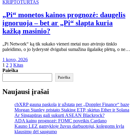
KRIPTOTURTAS
„Pi“ monetos kainos prognozė: daugelis
ignoruoja – bet ar „Pi“ slapta kuria
kažką masinio?
„Pi Network“ ką tik sukako vieneri metai nuo atvirojo tinklo
paleidimo, o jo lyderystė dvigubai sumažina ilgalaikę plėtrą, o ne…
1 kovo, 2026
Įrašų
1
2
3
Kitas
Paieška
puslapiavimas
Paieška
Naujausi įrašai
cbXRP gauna paskolą ir užstatą per „Doppler Finance“ bazę
Morgan Stanley pristato Staking ETP, skirtus Ether ir Solana
Ar Singapūras gali sukurti ASEAN Blackrock?
ADA kainų prognozė: FOMC poveikis Cardano
Kauno LEZ gamykloje žuvus darbuotojui, kolegoms kyla
klausimų dėl saugumo