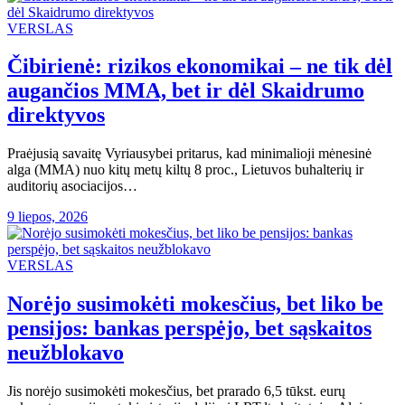
VERSLAS
Čibirienė: rizikos ekonomikai – ne tik dėl
augančios MMA, bet ir dėl Skaidrumo
direktyvos
Praėjusią savaitę Vyriausybei pritarus, kad minimalioji mėnesinė
alga (MMA) nuo kitų metų kiltų 8 proc., Lietuvos buhalterių ir
auditorių asociacijos…
9 liepos, 2026
VERSLAS
Norėjo susimokėti mokesčius, bet liko be
pensijos: bankas perspėjo, bet sąskaitos
neužblokavo
Jis norėjo susimokėti mokesčius, bet prarado 6,5 tūkst. eurų