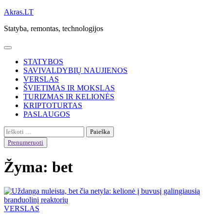
Skip
Akras.LT
to
Statyba, remontas, technologijos
content
STATYBOS
SAVIVALDYBIŲ NAUJIENOS
VERSLAS
ŠVIETIMAS IR MOKSLAS
TURIZMAS IR KELIONĖS
KRIPTOTURTAS
PASLAUGOS
Ieškoti:
Prenumeruoti
Žyma:
bet
VERSLAS