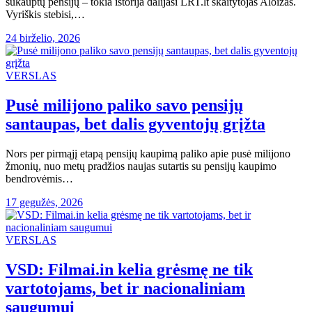
sukauptų pensijų – tokia istorija dalijasi LRT.lt skaitytojas Aloizas.
Vyriškis stebisi,…
24 birželio, 2026
VERSLAS
Pusė milijono paliko savo pensijų
santaupas, bet dalis gyventojų grįžta
Nors per pirmąjį etapą pensijų kaupimą paliko apie pusė milijono
žmonių, nuo metų pradžios naujas sutartis su pensijų kaupimo
bendrovėmis…
17 gegužės, 2026
VERSLAS
VSD: Filmai.in kelia grėsmę ne tik
vartotojams, bet ir nacionaliniam
saugumui