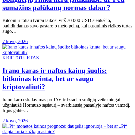
sumažins palūkanų normas dabar?
Bitcoin ir toliau tvirtai laikosi virš 70 000 USD slenksčio,
padidindamas savo pastarojo meto pelną, kai pasaulinis rizikos turtas
augo…
7 kovo, 2026
KRIPTOTURTAS
Irano karas ir naftos kainų šuolis:
bitkoinas krinta, bet ar saugu
kriptovaliuti?
Irano karo eskalavimas po JAV ir Izraelio smūgių veiksmingai
užgniaužė Hormūzo sąsiaurį – svarbiausią pasaulyje naftos vamzdį.
Ir jūs galite…
2 kovo, 2026